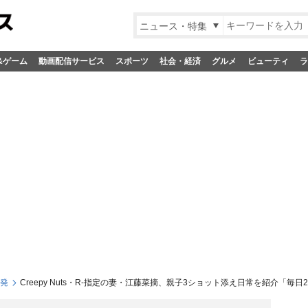
ニュース・特集
&ゲーム
動画配信サービス
スポーツ
社会・経済
グルメ
ビューティ
ラ
S発
Creepy Nuts・R-指定の妻・江藤菜摘、親子3ショット添え日常を紹介「毎