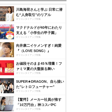
川島海荷さんと学ぶ 日常に潜
む“人身取引”のリアル
オリコンタイアップ特集
マクドナルドが40年にわたり
支える「小学生の甲子園」
オリコンタイアップ特集
向井康二イケメンすぎ！純愛
『（LOVE SONG）』
オリコンタイアップ特集
お値段そのまま45％増量！フ
ァミマ夏の大盤振る舞い
オリコンタイアップ特集
SUPER★DRAGON、自ら描い
た”レトロフューチャー”
オリコンタイアップ特集
【驚愕】メーカー社員が推す
「10万円台」神コスパPC
オリコンタイアップ特集