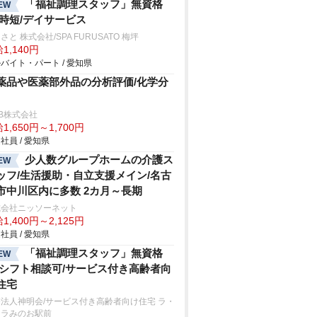
「福祉調理スタッフ」無資格
EW
/時短/デイサービス
さと 株式会社/SPA FURUSATO 梅坪
1,140円
バイト・パート / 愛知県
薬品や医薬部外品の分析評価/化学分
B株式会社
1,650円～1,700円
社員 / 愛知県
少人数グループホームの介護ス
EW
ッフ/生活援助・自立支援メイン/名古
市中川区内に多数 2カ月～長期
式会社ニッソーネット
1,400円～2,125円
社員 / 愛知県
「福祉調理スタッフ」無資格
EW
/シフト相談可/サービス付き高齢者向
住宅
法人神明会/サービス付き高齢者向け住宅 ラ・
ーラみのお駅前