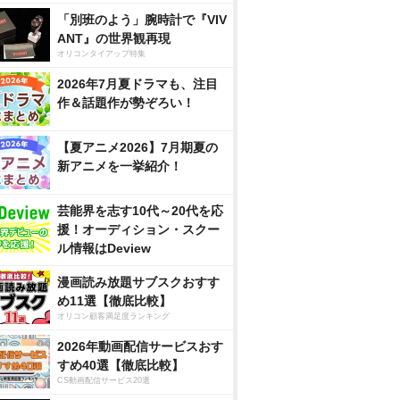
「別班のよう」腕時計で『VIV
ANT』の世界観再現
オリコンタイアップ特集
2026年7月夏ドラマも、注目
作＆話題作が勢ぞろい！
【夏アニメ2026】7月期夏の
新アニメを一挙紹介！
芸能界を志す10代～20代を応
援！オーディション・スクー
ル情報はDeview
漫画読み放題サブスクおすす
め11選【徹底比較】
オリコン顧客満足度ランキング
2026年動画配信サービスおす
すめ40選【徹底比較】
CS動画配信サービス20選