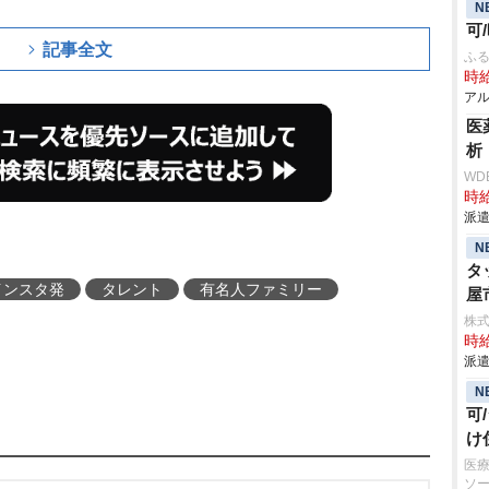
N
可
記事全文
ふる
時給
アル
医
析
WD
時給
派遣
N
タ
インスタ発
タレント
有名人ファミリー
屋
株
時給
派遣
N
可
け
医療
ソ