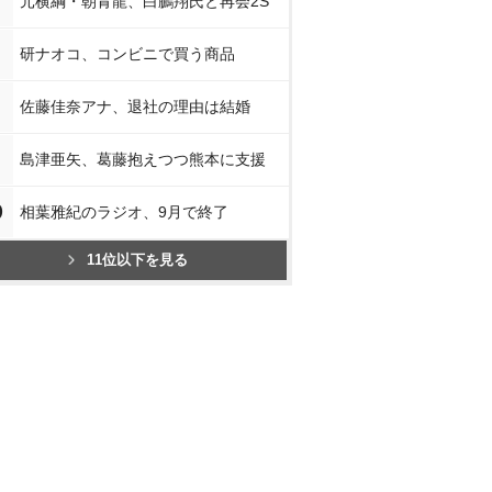
元横綱・朝青龍、白鵬翔氏と再会2S
研ナオコ、コンビニで買う商品
佐藤佳奈アナ、退社の理由は結婚
島津亜矢、葛藤抱えつつ熊本に支援
0
相葉雅紀のラジオ、9月で終了
11位以下を見る