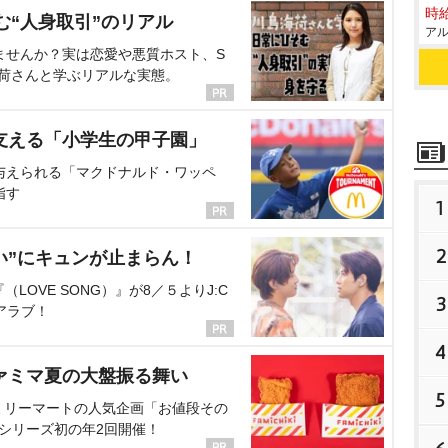
時給
む“人身取引”のリアル
アル
ませんか？実は恋愛や悪質ホスト、S
海荷さんと学ぶリアルな実態。
支える「小学生の甲子園」
与えられる「マクドナルド・ワッペ
指す
1
2
い”にキュンが止まらん！
OVE SONG）』が8／５よりJ:C
3
アラブ！
4
ァミマ夏の大盤振る舞い
5
ミリーマートの人気企画「お値段その
、シリーズ初の年2回開催！