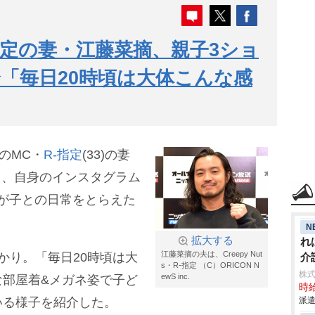
・R-指定の妻・江藤菜摘、親子3ショ
「毎日20時頃は大体こんな感
のMC・
R-指定
(33)の妻
13日、自身のインスタグラム
わが子との日常をとらえた
N
拡大する
れ
江藤菜摘の夫は、Creepy Nut
かり。「毎日20時頃は大
介
s・R-指定 （C）ORICON N
株
ewS inc.
な部屋着&メガネ姿で子ど
時給
いる様子を紹介した。
派遣