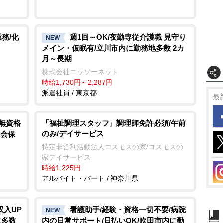
務/化
週1回～OK/夜勤専従介護職 見守り
NEW
メイン・仮眠有/立川市内に勤務地多数 2カ
月～長期
株式会社ニッソーネット
時給1,730円～2,287円
派遣社員 / 東京都
最
/無資格
「福祉調理スタッフ」調理師免許必須/午前
のみ/デイサービス
社会保
特定非営利活動法人コスモスの家/コスモスの
家デイサービス
時給1,225円
アルバイト・パート / 神奈川県
収入UP
看護助手/経験・資格一切不要/病院
NEW
に多数
内の日常サポート/日払いOK/吹田市内に勤