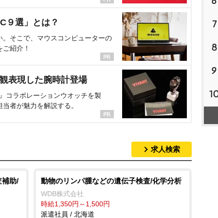
6
C９選」とは？
7
い。そこで、マウスコンピューターの
8
をご紹介！
9
界観表現した腕時計登場
1
NT』コラボレーションウオッチを製
担当者が魅力を解説する。
求人検索
補助/
動物のリンパ腫などの遺伝子検査/化学分析
WDB株式会社
時給1,350円～1,500円
派遣社員 / 北海道