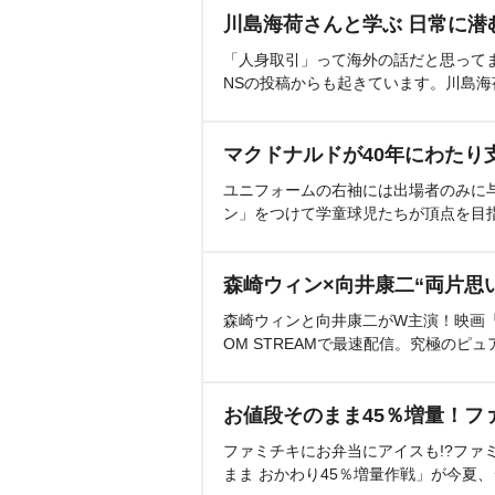
川島海荷さんと学ぶ 日常に潜
「人身取引」って海外の話だと思って
NSの投稿からも起きています。川島
マクドナルドが40年にわたり
ユニフォームの右袖には出場者のみに
ン」をつけて学童球児たちが頂点を目
森崎ウィン×向井康二“両片思
森崎ウィンと向井康二がW主演！映画『（L
OM STREAMで最速配信。究極のピュ
お値段そのまま45％増量！フ
ファミチキにお弁当にアイスも!?ファ
まま おかわり45％増量作戦」が今夏