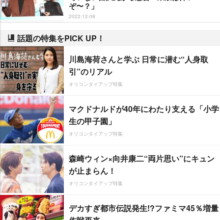
ぞ〜？」
2022-12-08
話題の特集をPICK UP！
川島海荷さんと学ぶ 日常に潜む“人身取
引”のリアル
オリコンタイアップ特集
マクドナルドが40年にわたり支える「小学
生の甲子園」
オリコンタイアップ特集
森崎ウィン×向井康二“両片思い”にキュン
が止まらん！
オリコンタイアップ特集
デカすぎ都市伝説発生!?ファミマ45％増量