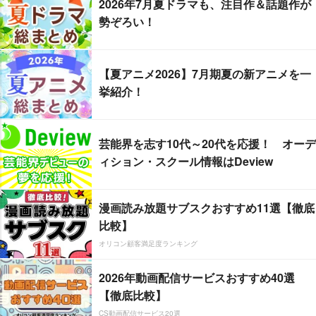
2026年7月夏ドラマも、注目作＆話題作が
勢ぞろい！
【夏アニメ2026】7月期夏の新アニメを一
挙紹介！
芸能界を志す10代～20代を応援！ オーデ
ィション・スクール情報はDeview
漫画読み放題サブスクおすすめ11選【徹底
比較】
オリコン顧客満足度ランキング
2026年動画配信サービスおすすめ40選
【徹底比較】
CS動画配信サービス20選