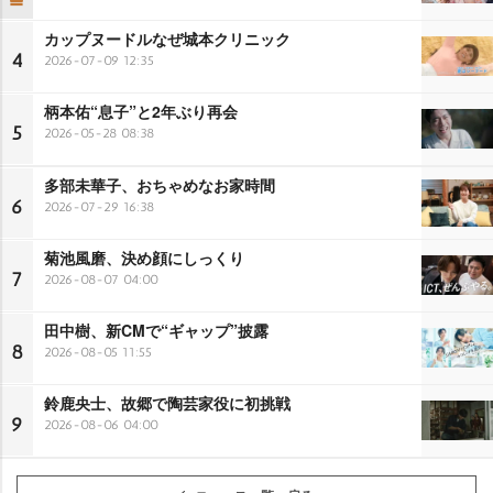
カップヌードルなぜ城本クリニック
4
2026-07-09 12:35
柄本佑“息子”と2年ぶり再会
5
2026-05-28 08:38
多部未華子、おちゃめなお家時間
6
2026-07-29 16:38
菊池風磨、決め顔にしっくり
7
2026-08-07 04:00
田中樹、新CMで“ギャップ”披露
8
2026-08-05 11:55
鈴鹿央士、故郷で陶芸家役に初挑戦
9
2026-08-06 04:00