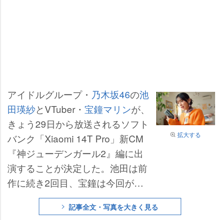
アイドルグループ・
乃木坂46
の
池
田瑛紗
とVTuber・
宝鐘マリン
が、
きょう29日から放送されるソフト
拡大する
バンク「Xiaomi 14T Pro」新CM
『神ジューデンガール2』編に出
演することが決定した。池田は前
作に続き2回目、宝鐘は今回が初
出演となる。
記事全文・写真を大きく見る