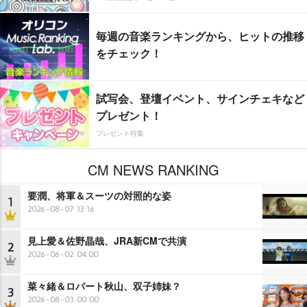
毎週の音楽ランキングから、ヒットの推移
をチェック！
試写会、登壇イベント、サインチェキなど
プレゼント！
プレゼント特集
CM NEWS RANKING
要潤、将軍＆スーツの対照的な姿
1
2026-08-07 13:16
見上愛＆佐野晶哉、JRA新CMで共演
2
2026-06-02 04:00
菜々緒＆ロバート秋山、双子姉妹？
3
2026-08-03 00:00