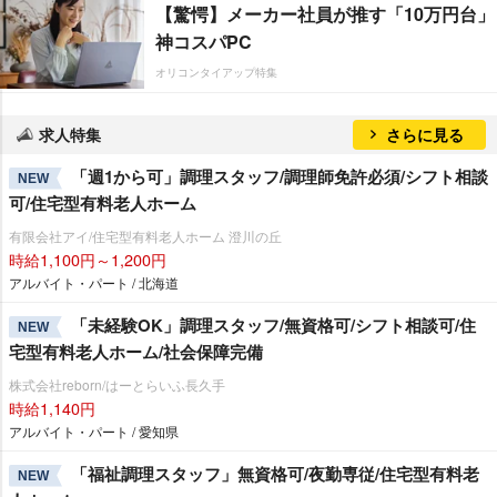
【驚愕】メーカー社員が推す「10万円台」
神コスパPC
オリコンタイアップ特集
求人特集
さらに見る
「週1から可」調理スタッフ/調理師免許必須/シフト相談
NEW
可/住宅型有料老人ホーム
有限会社アイ/住宅型有料老人ホーム 澄川の丘
時給1,100円～1,200円
アルバイト・パート / 北海道
「未経験OK」調理スタッフ/無資格可/シフト相談可/住
NEW
宅型有料老人ホーム/社会保障完備
株式会社reborn/はーとらいふ長久手
時給1,140円
アルバイト・パート / 愛知県
「福祉調理スタッフ」無資格可/夜勤専従/住宅型有料老
NEW