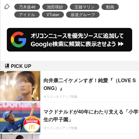
乃木坂46
池田瑛紗
宝鐘マリン
動画
アイドル
VTuber
坂道グループ
PICK UP
向井康二イケメンすぎ！純愛『（LOVE S
ONG）』
オリコンタイアップ特集
マクドナルドが40年にわたり支える「小学
生の甲子園」
オリコンタイアップ特集