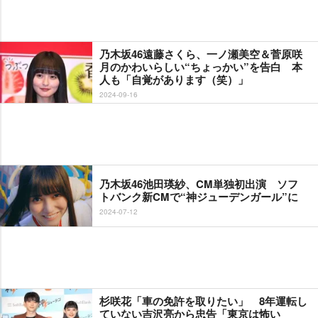
乃木坂46遠藤さくら、一ノ瀬美空＆菅原咲
月のかわいらしい“ちょっかい”を告白 本
人も「自覚があります（笑）」
2024-09-16
乃木坂46池田瑛紗、CM単独初出演 ソフ
トバンク新CMで“神ジューデンガール”に
2024-07-12
杉咲花「車の免許を取りたい」 8年運転し
ていない吉沢亮から忠告「東京は怖い