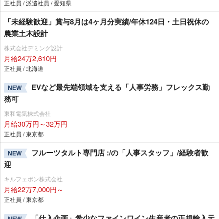
正社員 / 派遣社員 / 愛知県
「未経験歓迎」賞与8月は4ヶ月分実績/年休124日・土日祝休の
農業土木設計
株式会社デミング設計
月給24万2,610円
正社員 / 北海道
EVなど最先端領域を支える「人事労務」フレックス勤
NEW
務可
東和電気株式会社
月給30万円～32万円
正社員 / 東京都
フルーツタルト専門店 :/の「人事スタッフ」/経験者歓
NEW
迎
キルフェボン株式会社
月給22万7,000円～
正社員 / 東京都
「仕入企画」希少なファインワイン生産者の正規輸入元
NEW