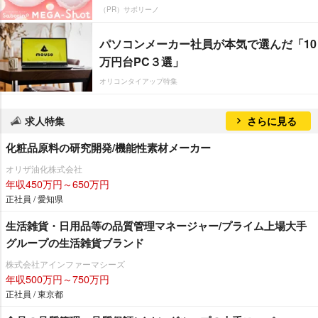
（PR）サボリーノ
パソコンメーカー社員が本気で選んだ「10
万円台PC３選」
オリコンタイアップ特集
求人特集
さらに見る
化粧品原料の研究開発/機能性素材メーカー
オリザ油化株式会社
年収450万円～650万円
正社員 / 愛知県
生活雑貨・日用品等の品質管理マネージャー/プライム上場大手
グループの生活雑貨ブランド
株式会社アインファーマシーズ
年収500万円～750万円
正社員 / 東京都