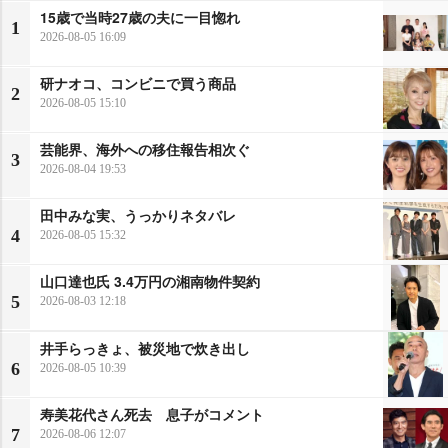
15歳で当時27歳の夫に一目惚れ
1
2026-08-05 16:09
研ナオコ、コンビニで買う商品
2
2026-08-05 15:10
芸能界、海外への移住報告相次ぐ
3
2026-08-04 19:53
田中みな実、うっかりネタバレ
4
2026-08-05 15:32
山口達也氏 3.4万円の湘南物件契約
5
2026-08-03 12:18
井手らっきょ、被災地で炊き出し
6
2026-08-05 10:39
寿美花代さん死去 息子がコメント
7
2026-08-06 12:07