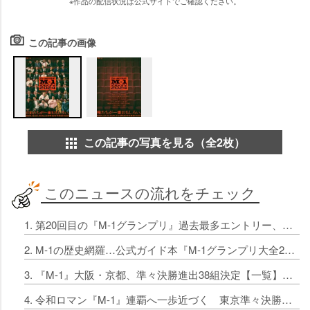
※作品の配信状況は公式サイトでご確認ください。
この記事の画像
この記事の写真を見る（全2枚）
このニュースの流れをチェック
1. 第20回目の『M-1グランプリ』過去最多エントリー、史上初めて1万組突破 昨年から1790組増【過去一覧あり】
2. M‐1の歴史網羅…公式ガイド本『M-1グランプリ大全2001-2024』刊行へ インタビューなど収録内容明らかに
3. 『M-1』大阪・京都、準々決勝進出38組決定【一覧】 今大会は過去最多1万330組エントリー
4. 令和ロマン『M-1』連覇へ一歩近づく 東京準々決勝進出94組決定【一覧】