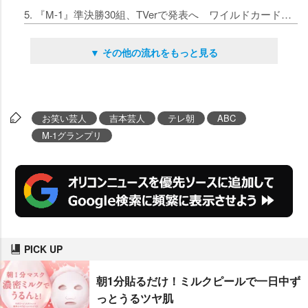
5. 『M-1』準決勝30組、TVerで発表へ ワイルドカード今年も実施
▼ その他の流れをもっと見る
お笑い芸人
吉本芸人
テレ朝
ABC
M-1グランプリ
PICK UP
朝1分貼るだけ！ミルクピールで一日中ず
っとうるツヤ肌