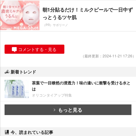
朝1分貼るだけ！ミルクピールで一日中ず
っとうるツヤ肌
（PR）サボリーノ
コメントする・見る
（最終更新：2024-11-21 17:26）
新着トレンド
茶葉で一目瞭然の浸透力！味の違いに衝撃を受ける水と
は
オリコンタイアップ特集
もっと見る
今、読まれている記事