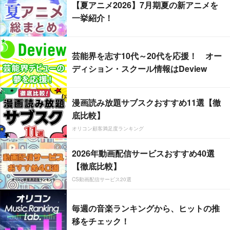
【夏アニメ2026】7月期夏の新アニメを
一挙紹介！
芸能界を志す10代～20代を応援！ オー
ディション・スクール情報はDeview
漫画読み放題サブスクおすすめ11選【徹
底比較】
オリコン顧客満足度ランキング
2026年動画配信サービスおすすめ40選
【徹底比較】
CS動画配信サービス20選
毎週の音楽ランキングから、ヒットの推
移をチェック！