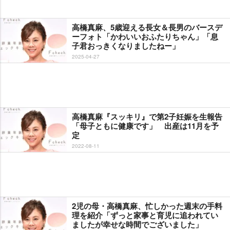
高橋真麻、5歳迎える長女＆長男のバースデ
ーフォト「かわいいおふたりちゃん」「息
子君おっきくなりましたねー」
2025-04-27
高橋真麻『スッキリ』で第2子妊娠を生報告
「母子ともに健康です」 出産は11月を予
定
2022-08-11
2児の母・高橋真麻、忙しかった週末の手料
理を紹介「ずっと家事と育児に追われてい
ましたが幸せな時間でございました」