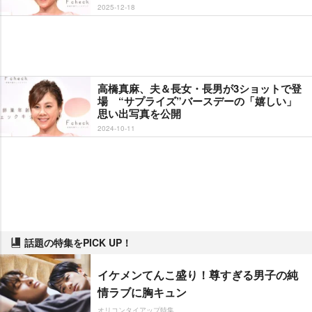
2025-12-18
高橋真麻、夫＆長女・長男が3ショットで登
場 “サプライズ”バースデーの「嬉しい」
思い出写真を公開
2024-10-11
話題の特集をPICK UP！
イケメンてんこ盛り！尊すぎる男子の純
情ラブに胸キュン
オリコンタイアップ特集