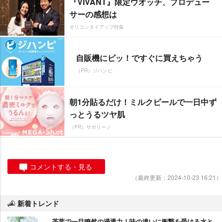
『VIVANT』限定ウオッチ、プロデュー
サーの感想は
オリコンタイアップ特集
自販機にピッ！ですぐに買えちゃう
（PR）ジハンピ
朝1分貼るだけ！ミルクピールで一日中ず
っとうるツヤ肌
（PR）サボリーノ
コメントする・見る
（最終更新：2024-10-23 16:21）
新着トレンド
茶葉で一目瞭然の浸透力！味の違いに衝撃を受ける水と