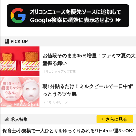
PICK UP
お値段そのまま45％増量！ファミマ夏の大
盤振る舞い
オリコンタイアップ特集
朝1分貼るだけ！ミルクピールで一日中ず
っとうるツヤ肌
（PR）サボリーノ
求人特集
さらに見る
保育士/小規模で一人ひとりをゆっくりみれる/1日4h～/週3～OK/