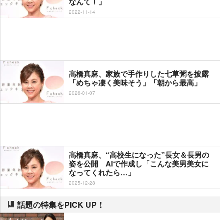
なんて！」
2022-11-14
高橋真麻、家族で手作りした七草粥を披露
「めちゃ凄く美味そう」「朝から最高」
2026-01-07
高橋真麻、“高校生になった”長女＆長男の
姿を公開 AIで作成し「こんな美男美女に
なってくれたら…」
2025-12-28
話題の特集をPICK UP！