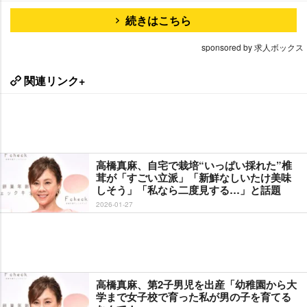
続きはこちら
sponsored by 求人ボックス
関連リンク+
高橋真麻、自宅で栽培“いっぱい採れた”椎
茸が「すごい立派」「新鮮なしいたけ美味
しそう」「私なら二度見する…」と話題
2026-01-27
高橋真麻、第2子男児を出産「幼稚園から大
学まで女子校で育った私が男の子を育てる