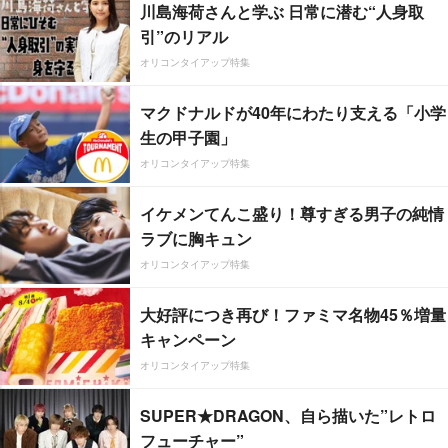
川島海荷さんと学ぶ 日常に潜む“人身取
引”のリアル
オリコンタイアップ特集
マクドナルドが40年にわたり支える「小学
生の甲子園」
オリコンタイアップ特集
イケメンてんこ盛り！尊すぎる男子の純情
ラブに胸キュン
オリコンタイアップ特集
大好評につき再び！ファミマ名物45％増量
キャンペーン
オリコンタイアップ特集
SUPER★DRAGON、自ら描いた”レトロ
フューチャー”