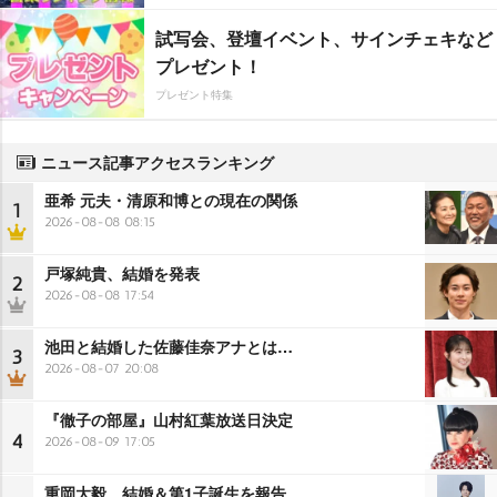
試写会、登壇イベント、サインチェキなど
プレゼント！
プレゼント特集
ニュース記事アクセスランキング
亜希 元夫・清原和博との現在の関係
1
2026-08-08 08:15
戸塚純貴、結婚を発表
2
2026-08-08 17:54
池田と結婚した佐藤佳奈アナとは…
3
2026-08-07 20:08
『徹子の部屋』山村紅葉放送日決定
4
2026-08-09 17:05
重岡大毅、結婚＆第1子誕生を報告