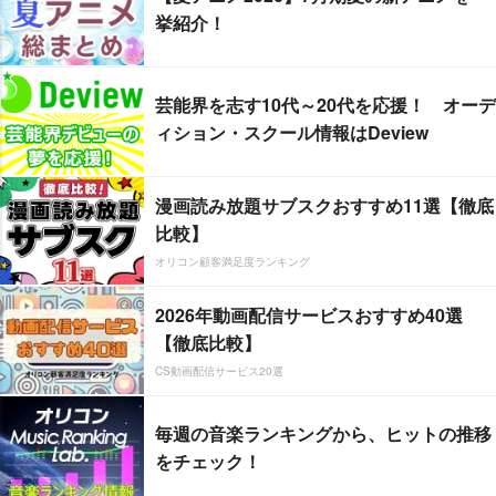
挙紹介！
芸能界を志す10代～20代を応援！ オーデ
ィション・スクール情報はDeview
漫画読み放題サブスクおすすめ11選【徹底
比較】
オリコン顧客満足度ランキング
2026年動画配信サービスおすすめ40選
【徹底比較】
CS動画配信サービス20選
毎週の音楽ランキングから、ヒットの推移
をチェック！