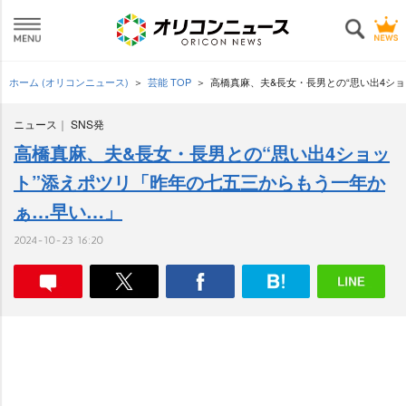
ホーム (オリコンニュース)
芸能 TOP
高橋真麻、夫&長女・長男との“思い出4シ
ニュース
SNS発
高橋真麻、夫&長女・長男との“思い出4ショッ
ト”添えポツリ「昨年の七五三からもう一年か
ぁ…早い…」
2024-10-23 16:20