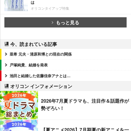
は
オリコンタイアップ特集
もっと見る
今、読まれている記事
亜希 元夫・清原和博との現在の関係
戸塚純貴、結婚を発表
池田と結婚した佐藤佳奈アナとは…
オリコン インフォメーション
2026年7月夏ドラマも、注目作＆話題作が
勢ぞろい！
【夏アニメ2026】7月期夏の新アニメを一