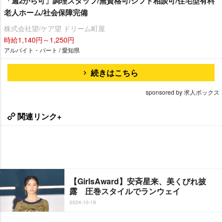
「週2から可」調理スタッフ/無資格可/シフト相談可/住宅型有料
老人ホーム/社会保障完備
株式会社望/ケア望 ドリーム町屋
時給1,140円～1,250円
アルバイト・パート / 愛知県
続きはこちら
sponsored by 求人ボックス
関連リンク+
【GirlsAward】安斉星来、美くびれ披
露 圧巻スタイルでランウェイ
2024-10-19