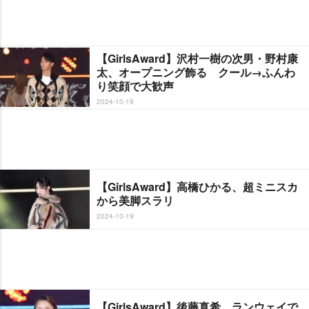
【GirlsAward】沢村一樹の次男・野村康
太、オープニング飾る クール→ふんわ
り笑顔で大歓声
2024-10-19
【GirlsAward】高橋ひかる、超ミニスカ
から美脚スラリ
2024-10-19
【GirlsAward】後藤真希、ランウェイで