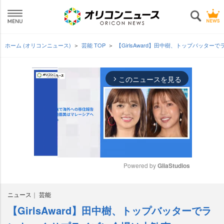
ホーム (オリコンニュース)
芸能 TOP
【GirlsAward】田中樹、トップバッタ
このニュースを見る
arrow_forward_ios
Powered by 
GliaStudios
M
ニュース
芸能
u
t
【GirlsAward】田中樹、トップバッターでラ
e