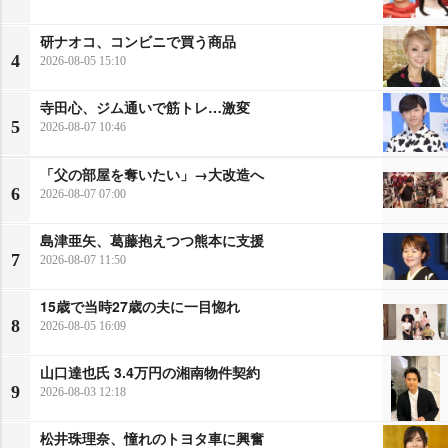
研ナオコ、コンビニで買う商品
4
2026-08-05 15:10
寺田心、ジム通いで筋トレ…激変
5
2026-08-07 10:46
「父の部屋を奪いたい」→大改造へ
6
2026-08-07 07:00
島津亜矢、葛藤抱えつつ熊本に支援
7
2026-08-07 11:50
15歳で当時27歳の夫に一目惚れ
8
2026-08-05 16:09
山口達也氏 3.4万円の湘南物件契約
9
2026-08-03 12:18
松井珠理奈、憧れのトヨタ車に興奮