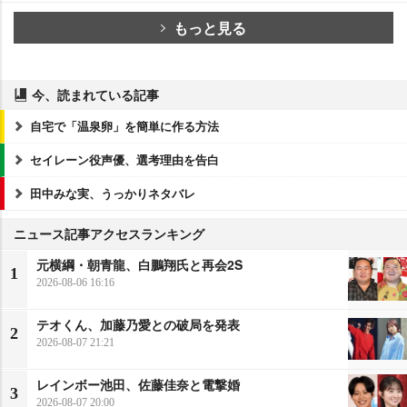
もっと見る
今、読まれている記事
自宅で「温泉卵」を簡単に作る方法
セイレーン役声優、選考理由を告白
田中みな実、うっかりネタバレ
ニュース記事アクセスランキング
元横綱・朝青龍、白鵬翔氏と再会2S
1
2026-08-06 16:16
テオくん、加藤乃愛との破局を発表
2
2026-08-07 21:21
レインボー池田、佐藤佳奈と電撃婚
3
2026-08-07 20:00