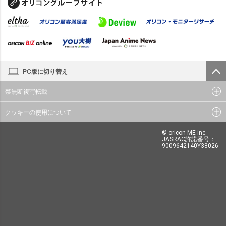
PC版に切り替え
禁無断複写転載
クッキーの使用について
© oricon ME inc.
JASRAC許諾番号：
9009642140Y38026