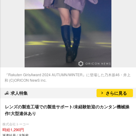
『Rakuten GirlsAward 2024 AUTUMN/WINTER』に登場した乃木坂46・井上
和 (C)ORICON NewS inc.
求人特集
さらに見る
レンズの製造工場での製造サポート/未経験歓迎のカンタン機械操
作!大型連休あり
株式会社トーコー
時給1,290円
派遣社員 / 大阪府