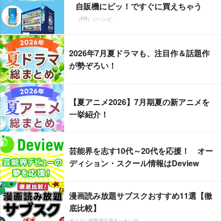
自販機にピッ！ですぐに買えちゃう
（PR）ジハンピ
2026年7月夏ドラマも、注目作＆話題作
が勢ぞろい！
【夏アニメ2026】7月期夏の新アニメを
一挙紹介！
芸能界を志す10代～20代を応援！ オー
ディション・スクール情報はDeview
漫画読み放題サブスクおすすめ11選【徹
底比較】
オリコン顧客満足度ランキング