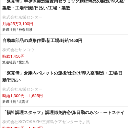
「寮完備」半導体製造装置用セラミック精密備品の製造/即入寮/
製造・工場/日勤/日払い/工場・製造
株式会社京栄センター
月給25万3,100円
派遣社員 / 神奈川県
自動車部品の成形作業/新工場/時給1450円
株式会社サンコウ
時給1,450円
派遣社員 / 愛知県
「寮完備」倉庫内パレットの運搬/仕分け/即入寮/製造・工場/日
勤/日払い
株式会社京栄センター
時給1,300円～1,625円
派遣社員 / 北海道
「福祉調理スタッフ」調理師免許必須/日勤のみ/ショートステイ
株式会社SOYOKAZE/三河島ケアセンターそよ風
時給1,226円～1,400円