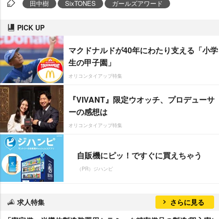
田中樹
SixTONES
ガールズアワード
PICK UP
マクドナルドが40年にわたり支える「小学
生の甲子園」
オリコンタイアップ特集
『VIVANT』限定ウオッチ、プロデューサ
ーの感想は
オリコンタイアップ特集
自販機にピッ！ですぐに買えちゃう
（PR）ジハンピ
求人特集
さらに見る