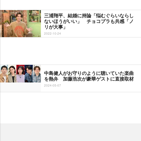
三浦翔平、結婚に持論「悩むぐらいならし
ないほうがいい」 チョコプラも共感「ノ
リが大事」
2022-10-24
中島健人がお守りのように聴いていた楽曲
を熱弁 加藤浩次が豪華ゲストに直接取材
2024-05-07
話題の特集をPICK UP！