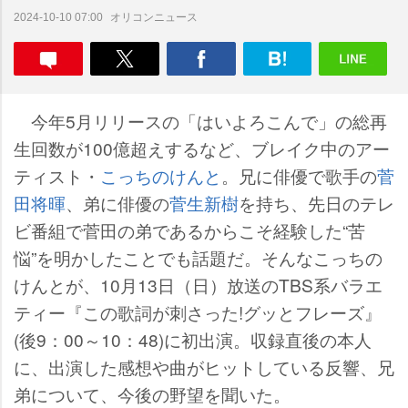
オリコンニュース
2024-10-10 07:00
今年5月リリースの「はいよろこんで」の総再
生回数が100億超えするなど、ブレイク中のアー
ティスト・
こっちのけんと
。兄に俳優で歌手の
菅
田将暉
、弟に俳優の
菅生新樹
を持ち、先日のテレ
ビ番組で菅田の弟であるからこそ経験した“苦
悩”を明かしたことでも話題だ。そんなこっちの
けんとが、10月13日（日）放送のTBS系バラエ
ティー『この歌詞が刺さった!グッとフレーズ』
(後9：00～10：48)に初出演。収録直後の本人
に、出演した感想や曲がヒットしている反響、兄
弟について、今後の野望を聞いた。