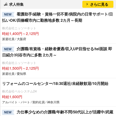
求人特集
さらに見る
看護助手/経験・資格一切不要/病院内の日常サポート/日
NEW
払いOK/四條畷市内に勤務地多数 2カ月～長期
株式会社ニッソーネット
時給1,400円～2,125円
派遣社員 / 大阪府
介護職/有資格・経験者優遇/収入UP目指せる/tel面談 即
NEW
日紹介/刈谷市内に多数 2カ月～
株式会社ニッソーネット
時給1,500円～2,125円
派遣社員 / 愛知県
リフォームのコールセンター/18:30退社/未経験歓迎/10月開始
株式会社ベルシステム24
時給1,600円
アルバイト・パート / 契約社員 / 神奈川県
力仕事少なめの介護職/年齢不問/50代以上が活躍中/武蔵
NEW