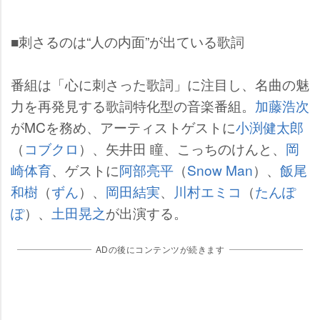
■刺さるのは“人の内面”が出ている歌詞
番組は「心に刺さった歌詞」に注目し、名曲の魅
力を再発見する歌詞特化型の音楽番組。
加藤浩次
がMCを務め、アーティストゲストに
小渕健太郎
（
コブクロ
）、矢井田 瞳、こっちのけんと、
岡
崎体育
、ゲストに
阿部亮平
（
Snow Man
）、
飯尾
和樹
（
ずん
）、
岡田結実
、
川村エミコ
（
たんぽ
ぽ
）、
土田晃之
が出演する。
ADの後にコンテンツが続きます