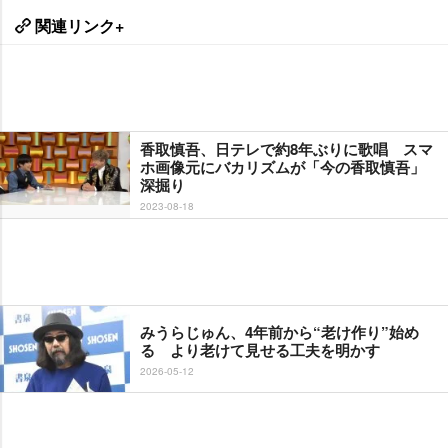
関連リンク+
香取慎吾、日テレで約8年ぶりに歌唱 スマ
ホ画像元にバカリズムが「今の香取慎吾」
深掘り
2023-08-18
みうらじゅん、4年前から“老け作り”始め
る より老けて見せる工夫を明かす
2026-05-12