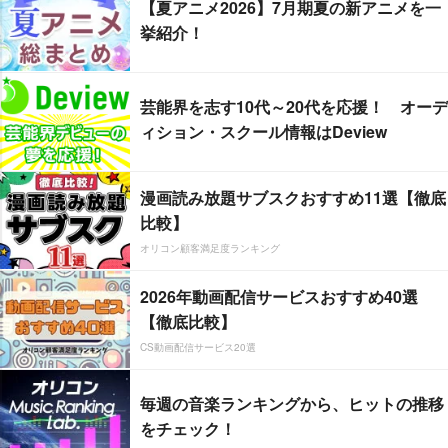
【夏アニメ2026】7月期夏の新アニメを一
挙紹介！
芸能界を志す10代～20代を応援！ オーデ
ィション・スクール情報はDeview
漫画読み放題サブスクおすすめ11選【徹底
比較】
オリコン顧客満足度ランキング
2026年動画配信サービスおすすめ40選
【徹底比較】
CS動画配信サービス20選
毎週の音楽ランキングから、ヒットの推移
をチェック！