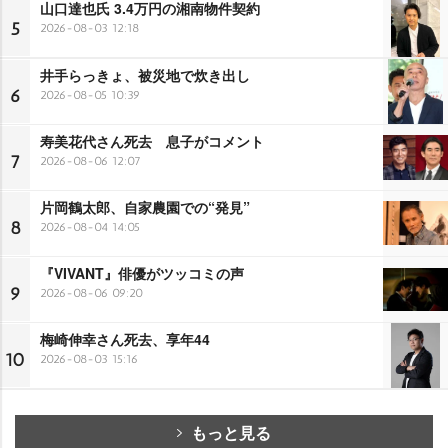
山口達也氏 3.4万円の湘南物件契約
5
2026-08-03 12:18
井手らっきょ、被災地で炊き出し
6
2026-08-05 10:39
寿美花代さん死去 息子がコメント
7
2026-08-06 12:07
片岡鶴太郎、自家農園での“発見”
8
2026-08-04 14:05
『VIVANT』俳優がツッコミの声
9
2026-08-06 09:20
梅崎伸幸さん死去、享年44
10
2026-08-03 15:16
もっと見る