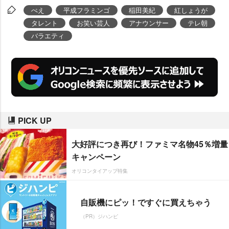
ぺえ
平成フラミンゴ
稲田美紀
紅しょうが
タレント
お笑い芸人
アナウンサー
テレ朝
バラエティ
PICK UP
大好評につき再び！ファミマ名物45％増量
キャンペーン
オリコンタイアップ特集
自販機にピッ！ですぐに買えちゃう
（PR）ジハンピ