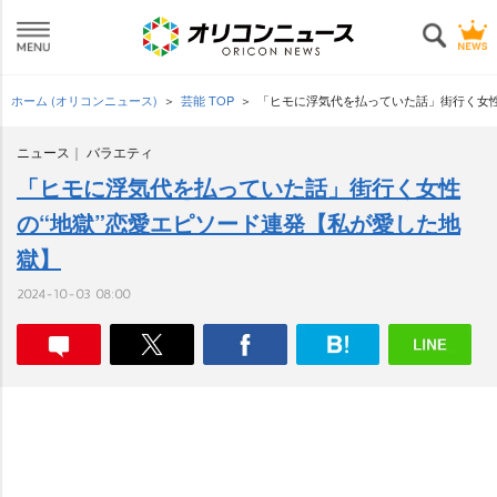
ホーム (オリコンニュース)
芸能 TOP
「ヒモに浮気代を払っていた話」街行く女性
ニュース
バラエティ
「ヒモに浮気代を払っていた話」街行く女性
の“地獄”恋愛エピソード連発【私が愛した地
獄】
2024-10-03 08:00