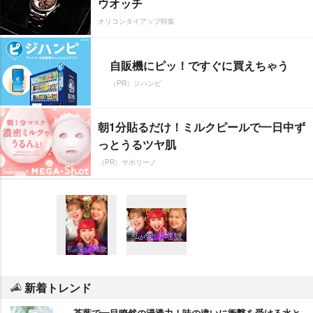
ウオッチ
オリコンタイアップ特集
自販機にピッ！ですぐに買えちゃう
（PR）ジハンピ
朝1分貼るだけ！ミルクピールで一日中ず
っとうるツヤ肌
（PR）サボリーノ
新着トレンド
茶葉で一目瞭然の浸透力！味の違いに衝撃を受ける水と