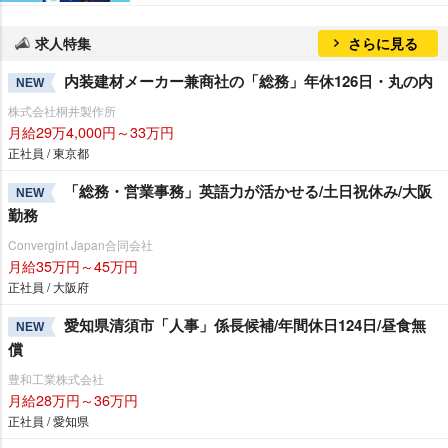
求人特集
さらに見る
内装建材メーカー兼商社の「総務」年休126日・丸の内
NEW
株式会社桐井製作所
月給29万4,000円～33万円
正社員 / 東京都
「総務・営業事務」英語力が活かせる/土日祝休み/大阪
NEW
勤務
Convergint Japan合同会社
月給35万円～45万円
正社員 / 大阪府
愛知県清須市「人事」係長候補/年間休日124日/昼食無
NEW
償
豊和工業株式会社
月給28万円～36万円
正社員 / 愛知県