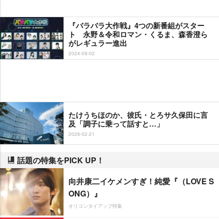
『バラバラ大作戦』4つの新番組がスター
ト 永野＆令和ロマン・くるま、森香澄ら
がレギュラー進出
2024-09-02
たけうちほのか、彼氏・とろサ久保田に言
及「調子に乗って話すと…」
2026-02-21
話題の特集をPICK UP！
向井康二イケメンすぎ！純愛『（LOVE S
ONG）』
オリコンタイアップ特集