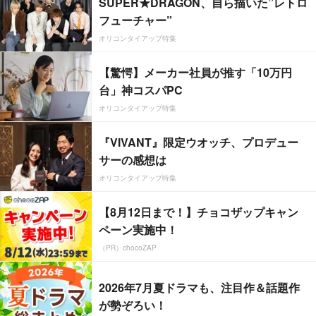
SUPER★DRAGON、自ら描いた”レトロ
フューチャー”
オリコンタイアップ特集
【驚愕】メーカー社員が推す「10万円
台」神コスパPC
オリコンタイアップ特集
『VIVANT』限定ウオッチ、プロデュー
サーの感想は
オリコンタイアップ特集
【8月12日まで！】チョコザップキャン
ペーン実施中！
（PR）chocoZAP
2026年7月夏ドラマも、注目作＆話題作
が勢ぞろい！