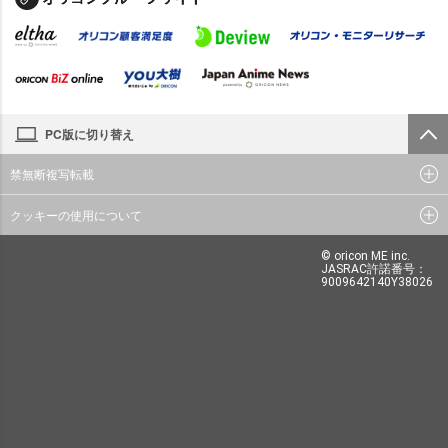
PC版に切り替え
禁無断複写転載
クッキーの使用について
© oricon ME inc.
JASRAC許諾番号：
9009642140Y38026