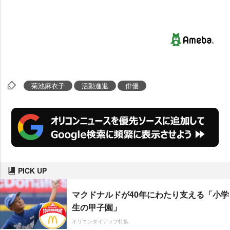
菊池麻衣子
活動進退
俳優
PICK UP
マクドナルドが40年にわたり支える「小学
生の甲子園」
オリコンタイアップ特集