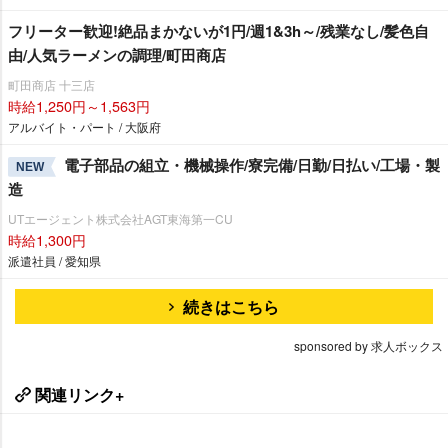
フリーター歓迎!絶品まかないが1円/週1&3h～/残業なし/髪色自
由/人気ラーメンの調理/町田商店
町田商店 十三店
時給1,250円～1,563円
アルバイト・パート / 大阪府
電子部品の組立・機械操作/寮完備/日勤/日払い/工場・製
NEW
造
UTエージェント株式会社AGT東海第一CU
時給1,300円
派遣社員 / 愛知県
続きはこちら
sponsored by 求人ボックス
関連リンク+