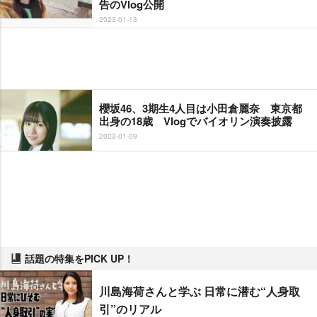
告のVlog公開
2023-01-13
櫻坂46、3期生4人目は小田倉麗奈 東京都
出身の18歳 Vlogでバイオリン演奏披露
2023-01-09
話題の特集をPICK UP！
川島海荷さんと学ぶ 日常に潜む“人身取
引”のリアル