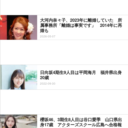
大河内奈々子、2023年に離婚していた 所
属事務所「離婚は事実です」 2014年に再
婚も
2026-05-07
日向坂4期生9人目は平岡海月 福井県出身
20歳
2022-09-30
櫻坂46、3期生8人目は谷口愛季 山口県出
身17歳 アクターズスクール広島へ合格報