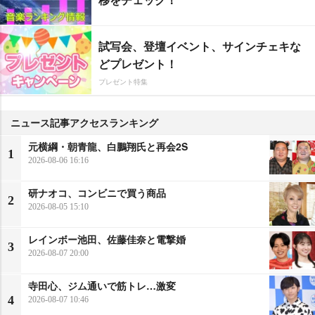
試写会、登壇イベント、サインチェキな
どプレゼント！
プレゼント特集
ニュース記事アクセスランキング
元横綱・朝青龍、白鵬翔氏と再会2S
1
2026-08-06 16:16
研ナオコ、コンビニで買う商品
2
2026-08-05 15:10
レインボー池田、佐藤佳奈と電撃婚
3
2026-08-07 20:00
寺田心、ジム通いで筋トレ…激変
4
2026-08-07 10:46