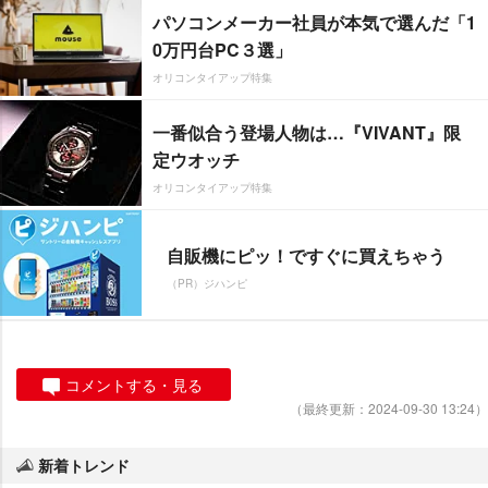
パソコンメーカー社員が本気で選んだ「1
0万円台PC３選」
オリコンタイアップ特集
一番似合う登場人物は…『VIVANT』限
定ウオッチ
オリコンタイアップ特集
自販機にピッ！ですぐに買えちゃう
（PR）ジハンピ
コメントする・見る
（最終更新：2024-09-30 13:24）
新着トレンド