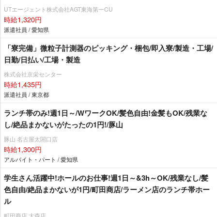
UTエージェント株式会社AGT東海第一CU
時給1,320円
派遣社員 / 愛知県
「寮完備」微粒子計測器のピッキング・梱包/即入寮/製造・工場/
日勤/日払い/工場・製造
株式会社京栄センター
時給1,435円
派遣社員 / 東京都
ランチ帯のみ!週1日～/WワークOK/髪色自由!金髪もOK/残業な
し/絶品まかないがたったの1円!/豚山
豚山 名古屋太閤口店
時給1,300円
アルバイト・パート / 愛知県
学生さん活躍中!ホールのお仕事!週1日～&3h～OK/残業なし/髪
色自由/絶品まかないが1円/町田商店/ラーメン店のランチ帯ホー
ル
町田商店 大森店