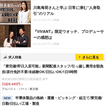
川島海荷さんと学ぶ 日常に潜む“人身取
引”のリアル
オリコンタイアップ特集
『VIVANT』限定ウオッチ、プロデューサ
ーの感想は
オリコンタイアップ特集
求人特集
さらに見る
「寮完備!即日入居可能」新聞配達スタッフ/引っ越し費用全額負
担/原付免許不要/未経験OK/日払いOK/1日5時間
株式会社朝日新聞立川総合販売 南平
日給8,440円～
アルバイト・パート / 東京都
半導体製品の格納・運搬・ピッキング・組立て/寮完備/
NEW
日勤/日払い/工場・製造