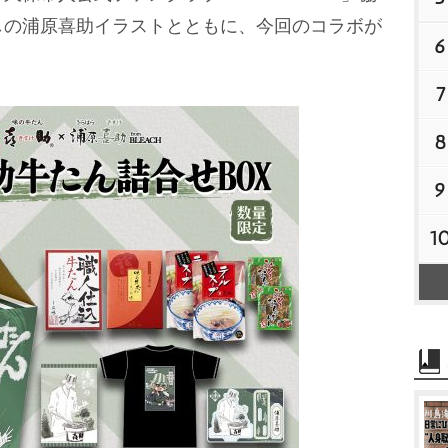
しの浦原喜助イラストとともに、今回のコラボが
6
7
8
9
1