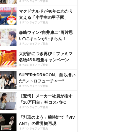
オリコンタイアップ特集
マクドナルドが40年にわたり
支える「小学生の甲子園」
オリコンタイアップ特集
森崎ウィン×向井康二“両片思
い”にキュンが止まらん！
オリコンタイアップ特集
大好評につき再び！ファミマ
名物45％増量キャンペーン
オリコンタイアップ特集
SUPER★DRAGON、自ら描い
た”レトロフューチャー”
オリコンタイアップ特集
【驚愕】メーカー社員が推す
「10万円台」神コスパPC
オリコンタイアップ特集
「別班のよう」腕時計で『VIV
ANT』の世界観再現
オリコンタイアップ特集