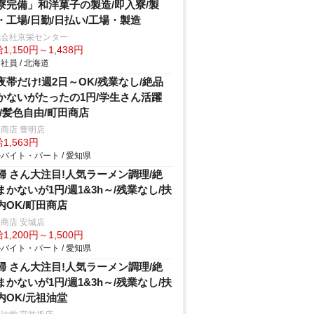
寮完備」和洋菓子の製造/即入寮/製
・工場/日勤/日払い/工場・製造
式会社京栄センター
1,150円～1,438円
社員 / 北海道
夜帯だけ!週2日～OK/残業なし/絶品
かないがたったの1円/学生さん活躍
!/髪色自由/町田商店
商店 豊明店
1,563円
バイト・パート / 愛知県
婦 さん大注目!人気ラーメン調理/絶
まかないが1円/週1&3h～/残業なし/扶
内OK/町田商店
商店 安城店
1,200円～1,500円
バイト・パート / 愛知県
婦 さん大注目!人気ラーメン調理/絶
まかないが1円/週1&3h～/残業なし/扶
内OK/元祖油堂