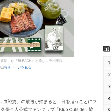
喜助」が『BLEACH』と粋なコラボ実現
1
写真ページを見る
2
3
4
 千年血戦篇』の放送が始まると、日を追うごとにフ
帯人公式ファンクラブ「Klub Outside」協
5