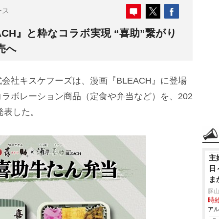
ース
ACH』と粋なコラボ実現 “喜助”繋がり
売へ
社キスケフーズは、漫画『BLEACH』に登場
ラボレーション商品（定食や弁当など）を、202
発表した。
主
日
ま
ル
豚山
時給
アル