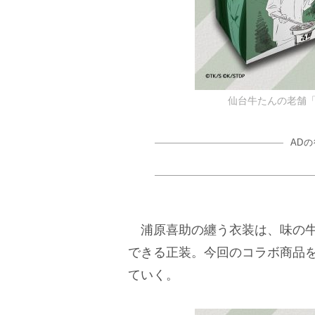
仙台牛たんの老舗「
AD
浦原喜助の纏う衣装は、味の牛
できる正装。今回のコラボ商品
ていく。