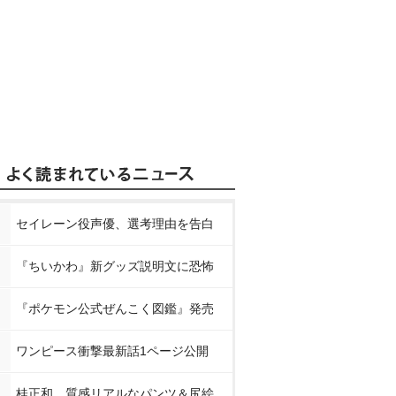
セイレーン役声優、選考理由を告白
『ちいかわ』新グッズ説明文に恐怖
『ポケモン公式ぜんこく図鑑』発売
ワンピース衝撃最新話1ページ公開
桂正和、質感リアルなパンツ＆尻絵