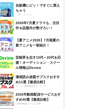
自販機にピッ！ですぐに買え
ちゃう
（PR）ジハンピ
2026年7月夏ドラマも、注目
作＆話題作が勢ぞろい！
【夏アニメ2026】7月期夏の
新アニメを一挙紹介！
芸能界を志す10代～20代を応
援！オーディション・スクー
ル情報はDeview
漫画読み放題サブスクおすす
め11選【徹底比較】
オリコン顧客満足度ランキング
2026年動画配信サービスおす
すめ40選【徹底比較】
CS動画配信サービス20選