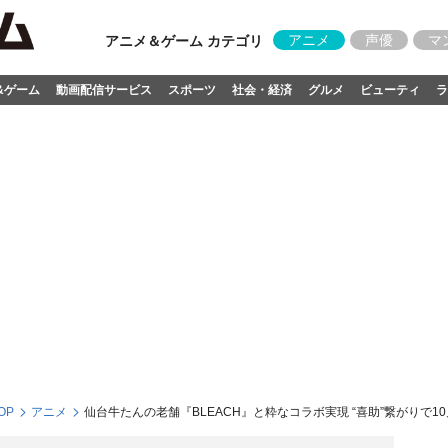
アニメ
声優
マ
アニメ＆ゲーム カテゴリ
&ゲーム
動画配信サービス
スポーツ
社会・経済
グルメ
ビューティ
ラ
OP
アニメ
仙台牛たんの老舗『BLEACH』と粋なコラボ実現 “喜助”繋がりで