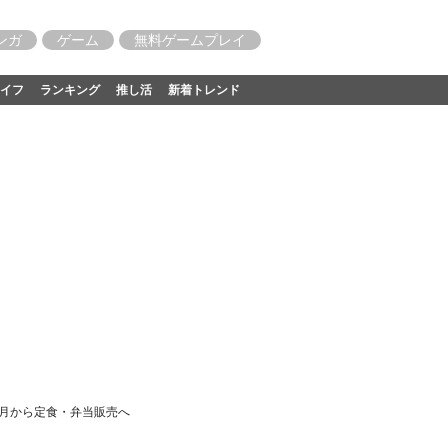
ンガ
ゲーム
無料ゲームプレイ
イフ
ランキング
推し活
新着トレンド
10月から定食・弁当販売へ