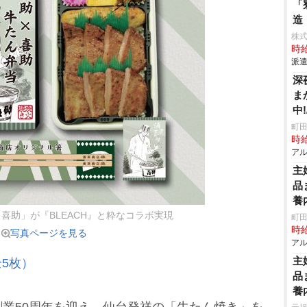
「
造
株
時給
派遣
深
ま
中
町田
時給
アル
主
品
養
喜助」が『BLEACH』と粋なコラボ実現
町田
時給
写真ページを見る
アル
主
5枚）
品
養