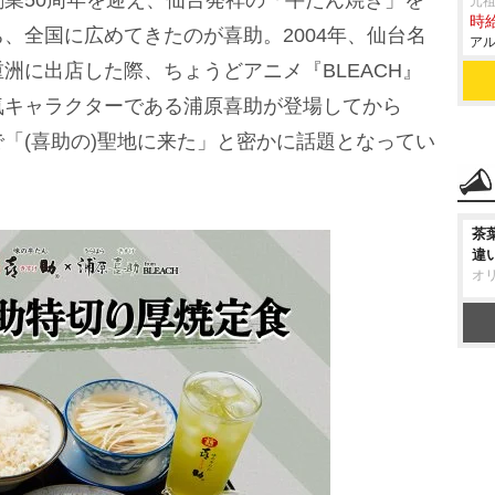
業50周年を迎え、仙台発祥の「牛たん焼き」を
元祖
時給
、全国に広めてきたのが喜助。2004年、仙台名
アル
洲に出店した際、ちょうどアニメ『BLEACH』
人気キャラクターである浦原喜助が登場してから
で「(喜助の)聖地に来た」と密かに話題となってい
茶
違
オ