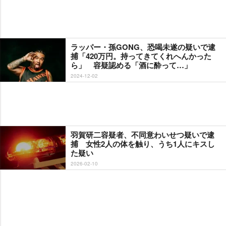
ラッパー・孫GONG、恐喝未遂の疑いで逮
捕「420万円。持ってきてくれへんかった
ら」 容疑認める「酒に酔って…」
2024-12-02
羽賀研二容疑者、不同意わいせつ疑いで逮
捕 女性2人の体を触り、うち1人にキスし
た疑い
2026-02-10