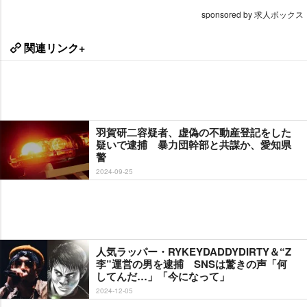
sponsored by 求人ボックス
関連リンク+
羽賀研二容疑者、虚偽の不動産登記をした
疑いで逮捕 暴力団幹部と共謀か、愛知県
警
2024-09-25
人気ラッパー・RYKEYDADDYDIRTY＆“Z
李”運営の男を逮捕 SNSは驚きの声「何
してんだ…」「今になって」
2024-12-05