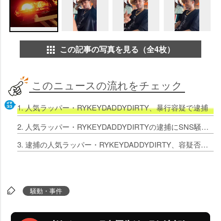
この記事の写真を見る（全4枚）
このニュースの流れをチェック
1. 人気ラッパー・RYKEYDADDYDIRTY、暴行容疑で
2. 人気ラッパー・RYKEYDADDYDIRTYの逮捕にSNS騒然「本当ですか？」「団長逮捕マジか、ショックや」 女性に暴行容疑
3. 逮捕の人気ラッパー・RYKEYDADDYDIRTY、容疑否認「覚えていない」 逮捕状示される様子をライブ配信していた
騒動・事件