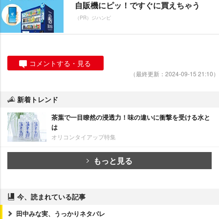
自販機にピッ！ですぐに買えちゃう
（PR）ジハンピ
コメントする・見る
（最終更新：2024-09-15 21:10）
新着トレンド
茶葉で一目瞭然の浸透力！味の違いに衝撃を受ける水と
は
オリコンタイアップ特集
もっと見る
今、読まれている記事
田中みな実、うっかりネタバレ