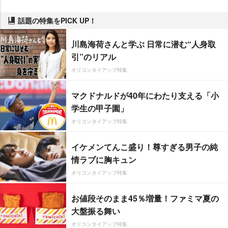
話題の特集をPICK UP！
川島海荷さんと学ぶ 日常に潜む“人身取
引”のリアル
オリコンタイアップ特集
マクドナルドが40年にわたり支える「小
学生の甲子園」
オリコンタイアップ特集
イケメンてんこ盛り！尊すぎる男子の純
情ラブに胸キュン
オリコンタイアップ特集
お値段そのまま45％増量！ファミマ夏の
大盤振る舞い
オリコンタイアップ特集