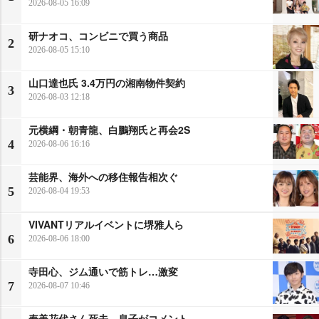
2026-08-05 16:09
研ナオコ、コンビニで買う商品
2
2026-08-05 15:10
山口達也氏 3.4万円の湘南物件契約
3
2026-08-03 12:18
元横綱・朝青龍、白鵬翔氏と再会2S
4
2026-08-06 16:16
芸能界、海外への移住報告相次ぐ
5
2026-08-04 19:53
VIVANTリアルイベントに堺雅人ら
6
2026-08-06 18:00
寺田心、ジム通いで筋トレ…激変
7
2026-08-07 10:46
寿美花代さん死去 息子がコメント