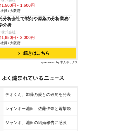
B株式会社
1,500円～1,600円
社員 / 大阪府
託分析会社で製剤や原薬の分析業務/
学分析
B株式会社
1,850円～2,000円
社員 / 大阪府
続きはこちら
sponsored by 求人ボックス
テオくん、加藤乃愛との破局を発表
レインボー池田、佐藤佳奈と電撃婚
ジャンボ、池田の結婚報告に感激