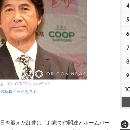
4
5
6
7
8
9
（C）ORICON NewS inc.
1
写真ページを見る
生日を迎えた紅蘭は「お家で仲間達とホームパー