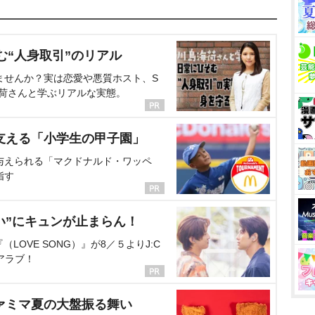
む“人身取引”のリアル
ませんか？実は恋愛や悪質ホスト、S
海荷さんと学ぶリアルな実態。
支える「小学生の甲子園」
与えられる「マクドナルド・ワッペ
指す
い”にキュンが止まらん！
OVE SONG）』が8／５よりJ:C
アラブ！
ァミマ夏の大盤振る舞い