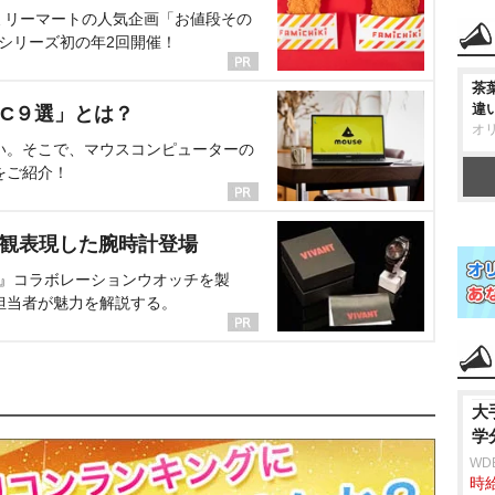
ミリーマートの人気企画「お値段その
、シリーズ初の年2回開催！
茶
違
C９選」とは？
オ
い。そこで、マウスコンピューターの
をご紹介！
界観表現した腕時計登場
NT』コラボレーションウオッチを製
担当者が魅力を解説する。
大
学
WD
時給