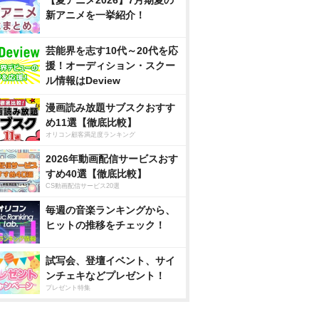
【夏アニメ2026】7月期夏の
新アニメを一挙紹介！
芸能界を志す10代～20代を応
援！オーディション・スクー
ル情報はDeview
漫画読み放題サブスクおすす
め11選【徹底比較】
オリコン顧客満足度ランキング
2026年動画配信サービスおす
すめ40選【徹底比較】
CS動画配信サービス20選
毎週の音楽ランキングから、
ヒットの推移をチェック！
試写会、登壇イベント、サイ
ンチェキなどプレゼント！
プレゼント特集