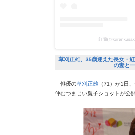
紅蘭(@kurankus
草刈正雄、35歳迎えた長女・
の妻と
俳優の
草刈正雄
（71）が1日
仲むつまじい親子ショットが公