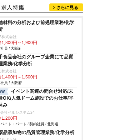
さらに見る
池材料の分析および前処理業務/化学
析
B株式会社
1,800円～1,900円
社員 / 大阪府
手食品会社のグループ企業にて品質
理業務/化学分析
B株式会社
1,400円～1,500円
社員 / 大阪府
イベント関連の問合せ対応/未
EW
験OK/人気ドーム施設でのお仕事/平
休み
会社ベルシステム24
1,200円
バイト・パート / 契約社員 / 北海道
薬品添加物の品質管理業務/化学分析