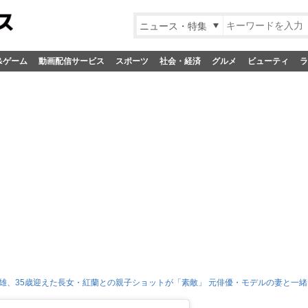
ニュース・特集
&ゲーム
動画配信サービス
スポーツ
社会・経済
グルメ
ビューティ
ラ
雄、35歳迎えた長女・紅蘭との親子ショットが「素敵」 元俳優・モデルの妻と一