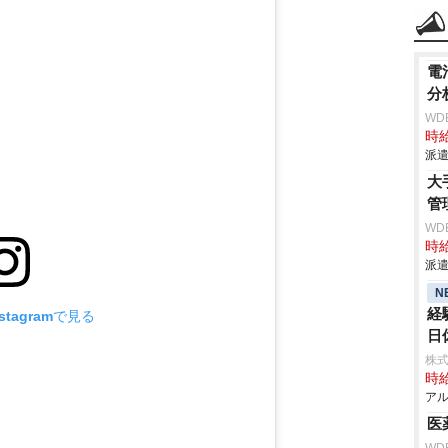
電
分
WD
時給
派遣
大
管
WD
時給
派遣
N
経
tagramで見る
日
株式
時給
アル
医