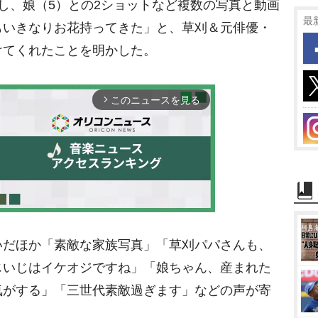
告し、娘（5）との2ショットなど複数の写真と動画
最
もいきなりお花持ってきた」と、草刈＆元俳優・
けてくれたことを明かした。
このニュースを見る
arrow_forward_ios
だほか「素敵な家族写真」「草刈パパさんも、
M
じいじはイケオジですね」「娘ちゃん、産まれた
u
気がする」「三世代素敵過ぎます」などの声が寄
t