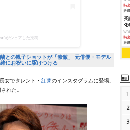
WD
時給
派遣
受
化
WD
時給
akari)がシェアした投稿
派遣
紅蘭との親子ショットが「素敵」 元俳優・モデル
一緒にお祝いに駆けつける
、長女でタレント・
紅蘭
のインスタグラムに登場。
開された。
1
2
3