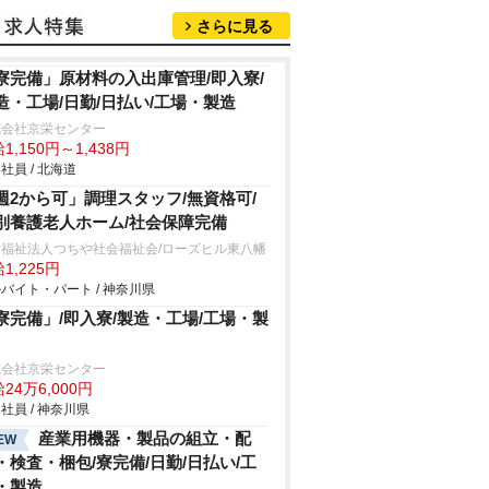
さらに見る
寮完備」原材料の入出庫管理/即入寮/
造・工場/日勤/日払い/工場・製造
式会社京栄センター
1,150円～1,438円
社員 / 北海道
週2から可」調理スタッフ/無資格可/
別養護老人ホーム/社会保障完備
会福祉法人つちや社会福祉会/ローズヒル東八幡
1,225円
バイト・パート / 神奈川県
寮完備」/即入寮/製造・工場/工場・製
式会社京栄センター
24万6,000円
社員 / 神奈川県
産業用機器・製品の組立・配
EW
・検査・梱包/寮完備/日勤/日払い/工
・製造