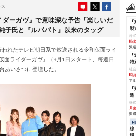
ース
イダーガヴ』で意味深な予告「楽しいだ
「
製
村純子氏と『ルパパト』以来のタッグ
株
時給
派遣
行われたテレビ朝日系で放送される令和仮面ライ
「
仮面ライダーガヴ』（9月1日スタート、毎週日
特
舞台あいさつに登壇した。
社
時給
アル
「
造
株
月給
派遣
N
線
場