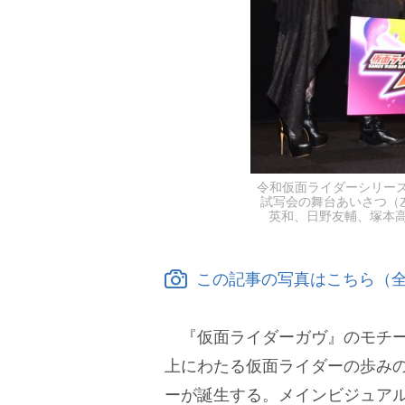
令和仮面ライダーシリー
試写会の舞台あいさつ（
英和、日野友輔、塚本高史、
この記事の写真はこちら（全
『仮面ライダーガヴ』のモチー
上にわたる仮面ライダーの歩み
ーが誕生する。メインビジュア