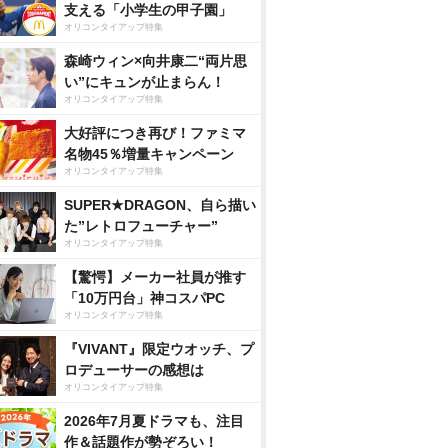
支える「小学生の甲子園」
オリコンタイアップ特集
森崎ウィン×向井康二“両片思
い”にキュンが止まらん！
オリコンタイアップ特集
大好評につき再び！ファミマ
名物45％増量キャンペーン
オリコンタイアップ特集
SUPER★DRAGON、自ら描い
た”レトロフューチャー”
オリコンタイアップ特集
【驚愕】メーカー社員が推す
「10万円台」神コスパPC
オリコンタイアップ特集
『VIVANT』限定ウオッチ、プ
ロデューサーの感想は
オリコンタイアップ特集
2026年7月夏ドラマも、注目
作＆話題作が勢ぞろい！