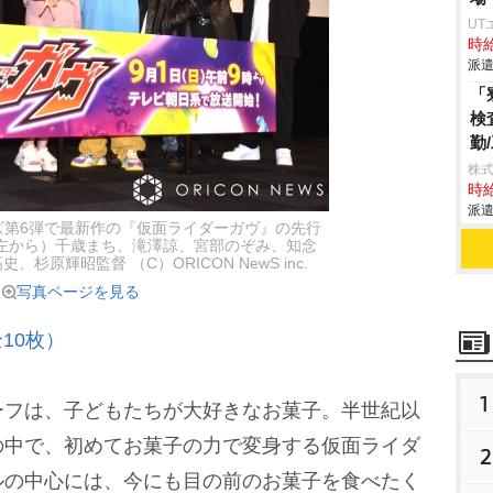
UT
時給
派遣
「
検
勤
株
時給
派遣
ズ第6弾で最新作の『仮面ライダーガヴ』の先行
左から）千歳まち、滝澤諒、宮部のぞみ、知念
杉原輝昭監督 （C）ORICON NewS inc.
写真ページを見る
10枚）
1
フは、子どもたちが大好きなお菓子。半世紀以
の中で、初めてお菓子の力で変身する仮面ライダ
2
ルの中心には、今にも目の前のお菓子を食べたく