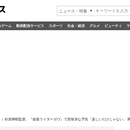
ニュース・特集
&ゲーム
動画配信サービス
スポーツ
社会・経済
グルメ
ビューティ
ラ
杉原輝昭監督、『仮面ライダーガヴ』で意味深な予告「楽しいだけじゃない」 