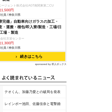
エージェント株式会社AGT南関東第二CU
1,500円
社員 / 神奈川県
寮完備」自動車向けガラスの加工・
査・運搬・梱包/即入寮/製造・工場/日
/工場・製造
式会社京栄センター
1,300円
社員 / 神奈川県
続きはこちら
sponsored by 求人ボックス
テオくん、加藤乃愛との破局を発表
レインボー池田、佐藤佳奈と電撃婚