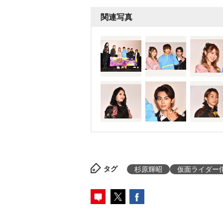
関連写真
タグ
杉原輝昭
仮面ライダー