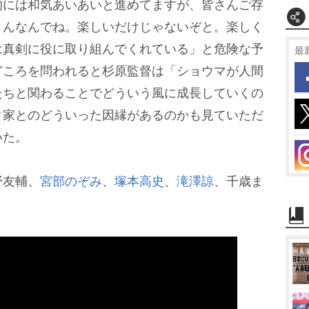
的には和気あいあいと進めてますが、皆さんご存
t
さんなんでね。楽しいだけじゃないぞと。楽しく
e
は真剣に役に取り組んでくれている」と危険な予
最
どころを問われると杉原監督は「ショウマが人間
たちと関わることでどういう風に成長していくの
ク家とのどういった因縁があるのかも見ていただ
いた。
野友輔、
宮部のぞみ
、
塚本高史
、
滝澤諒
、千歳ま