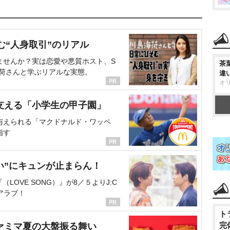
む“人身取引”のリアル
ませんか？実は恋愛や悪質ホスト、S
茶
海荷さんと学ぶリアルな実態。
違
オ
支える「小学生の甲子園」
与えられる「マクドナルド・ワッペ
指す
い”にキュンが止まらん！
OVE SONG）』が8／５よりJ:C
アラブ！
ト
完
ァミマ夏の大盤振る舞い