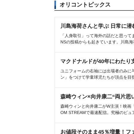
オリコントピックス
川島海荷さんと学ぶ 日常に潜
「人身取引」って海外の話だと思って
NSの投稿からも起きています。川島
マクドナルドが40年にわたり
ユニフォームの右袖には出場者のみに
ン」をつけて学童球児たちが頂点を目
森崎ウィン×向井康二“両片思
森崎ウィンと向井康二がW主演！映画『（L
OM STREAMで最速配信。究極のピュ
お値段そのまま45％増量！フ