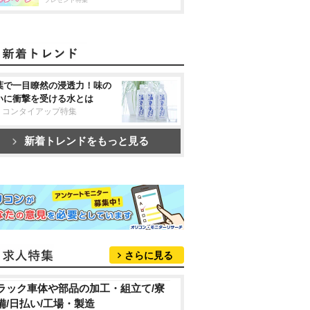
プレゼント特集
葉で一目瞭然の浸透力！味の
いに衝撃を受ける水とは
リコンタイアップ特集
新着トレンドをもっと見る
さらに見る
ラック車体や部品の加工・組立て/寮
備/日払い/工場・製造