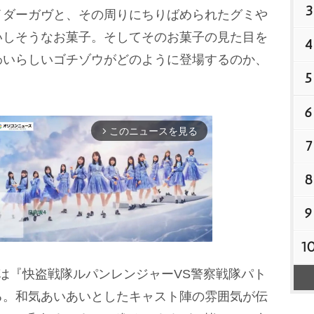
3
イダーガヴと、その周りにちりばめられたグミ
いしそうなお菓子。そしてそのお菓子の見た目を
4
わいらしいゴチゾウがどのように登場するのか、
5
6
このニュースを見る
arrow_forward_ios
7
8
9
1
は『快盗戦隊ルパンレンジャーVS警察戦隊パト
M
る。和気あいあいとしたキャスト陣の雰囲気が伝
u