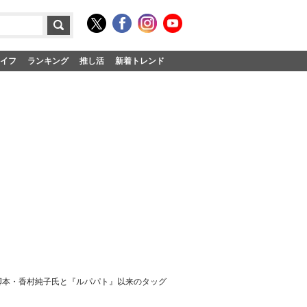
イフ
ランキング
推し活
新着トレンド
脚本・香村純子氏と『ルパパト』以来のタッグ