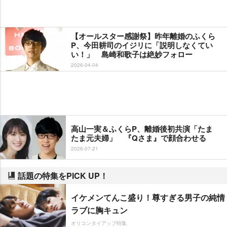
【オールスター感謝祭】昨年離婚のふくら
P、今田耕司のイジリに「説明しなくてい
い！」 島崎和歌子は絶妙フォロー
2026-04-04
高山一実＆ふくらP、離婚後初共演「たま
たま元夫婦」 『Qさま』で顔合わせる
2026-07-21
話題の特集をPICK UP！
イケメンてんこ盛り！尊すぎる男子の純情
ラブに胸キュン
オリコンタイアップ特集