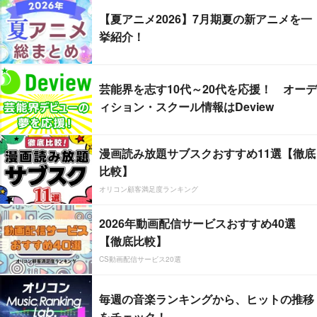
【夏アニメ2026】7月期夏の新アニメを一
挙紹介！
芸能界を志す10代～20代を応援！ オーデ
ィション・スクール情報はDeview
漫画読み放題サブスクおすすめ11選【徹底
比較】
オリコン顧客満足度ランキング
2026年動画配信サービスおすすめ40選
【徹底比較】
CS動画配信サービス20選
毎週の音楽ランキングから、ヒットの推移
をチェック！