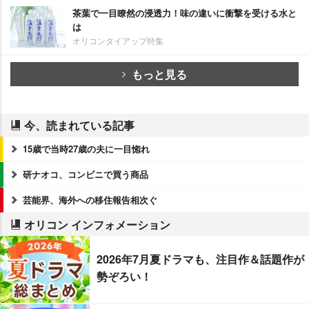
茶葉で一目瞭然の浸透力！味の違いに衝撃を受ける水と
は
オリコンタイアップ特集
もっと見る
今、読まれている記事
15歳で当時27歳の夫に一目惚れ
研ナオコ、コンビニで買う商品
芸能界、海外への移住報告相次ぐ
オリコン インフォメーション
2026年7月夏ドラマも、注目作＆話題作が
勢ぞろい！