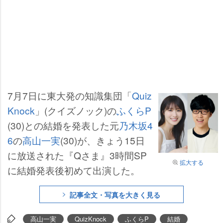
7月7日に東大発の知識集団「
Quiz
Knock
」(クイズノック)の
ふくらP
(30)との結婚を発表した元
乃木坂4
6
の
高山一実
(30)が、きょう15日
に放送された『Qさま』3時間SP
拡大する
に結婚発表後初めて出演した。
記事全文・写真を大きく見る
高山一実
QuizKnock
ふくらP
結婚