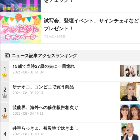
試写会、登壇イベント、サインチェキなど
プレゼント！
プレゼント特集
ニュース記事アクセスランキング
15歳で当時27歳の夫に一目惚れ
1
2026-08-05 16:09
研ナオコ、コンビニで買う商品
2
2026-08-05 15:10
芸能界、海外への移住報告相次ぐ
3
2026-08-04 19:53
井手らっきょ、被災地で炊き出し
4
2026-08-05 10:39