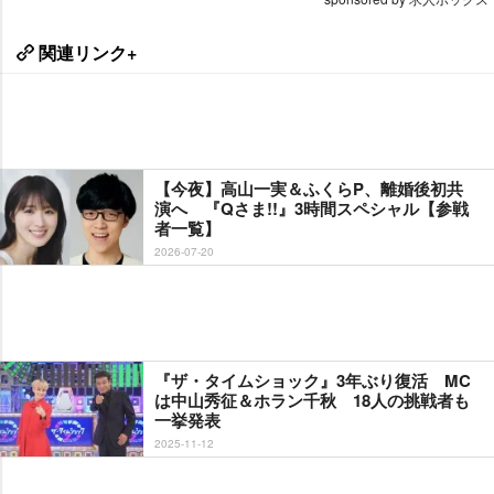
関連リンク+
【今夜】高山一実＆ふくらP、離婚後初共
演へ 『Qさま!!』3時間スペシャル【参戦
者一覧】
2026-07-20
『ザ・タイムショック』3年ぶり復活 MC
は中山秀征＆ホラン千秋 18人の挑戦者も
一挙発表
2025-11-12