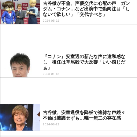
古谷徹が不倫、声優交代に心配の声 ガン
ダム・コナン…など出演中で動向注目「し
ないで欲しい」「交代すべき」
2024-05-22
『コナン』安室透の新たな声に違和感な
し 後任は草尾毅で大反響「いい感じだ
ぁ」
2025-01-18
古谷徹、安室透役を降板で複雑な声続々
不倫は擁護せずも…唯一無二の存在感
2024-06-22