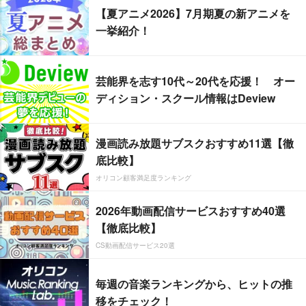
【夏アニメ2026】7月期夏の新アニメを
一挙紹介！
芸能界を志す10代～20代を応援！ オー
ディション・スクール情報はDeview
漫画読み放題サブスクおすすめ11選【徹
底比較】
オリコン顧客満足度ランキング
2026年動画配信サービスおすすめ40選
【徹底比較】
CS動画配信サービス20選
毎週の音楽ランキングから、ヒットの推
移をチェック！