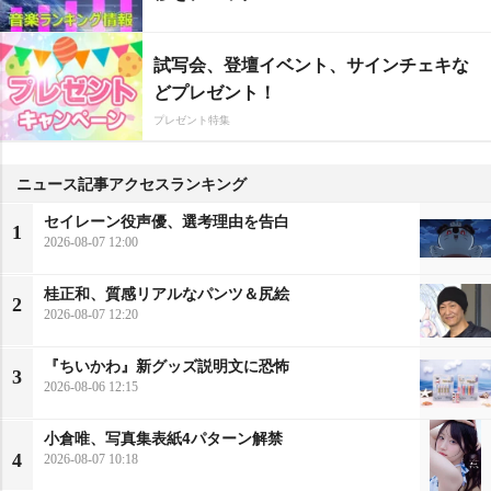
試写会、登壇イベント、サインチェキな
どプレゼント！
プレゼント特集
ニュース記事アクセスランキング
セイレーン役声優、選考理由を告白
1
2026-08-07 12:00
桂正和、質感リアルなパンツ＆尻絵
2
2026-08-07 12:20
『ちいかわ』新グッズ説明文に恐怖
3
2026-08-06 12:15
小倉唯、写真集表紙4パターン解禁
4
2026-08-07 10:18