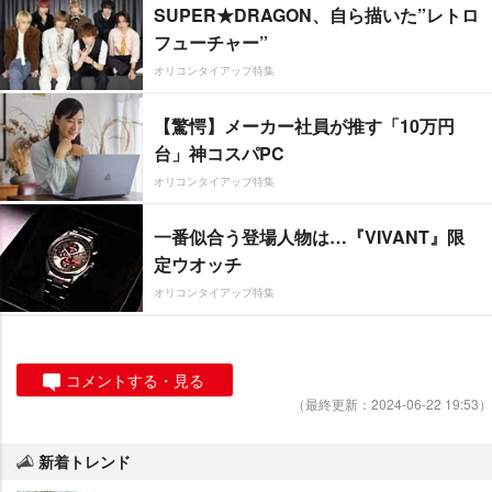
SUPER★DRAGON、自ら描いた”レトロ
フューチャー”
オリコンタイアップ特集
【驚愕】メーカー社員が推す「10万円
台」神コスパPC
オリコンタイアップ特集
一番似合う登場人物は…『VIVANT』限
定ウオッチ
オリコンタイアップ特集
コメントする・見る
（最終更新：2024-06-22 19:53）
新着トレンド