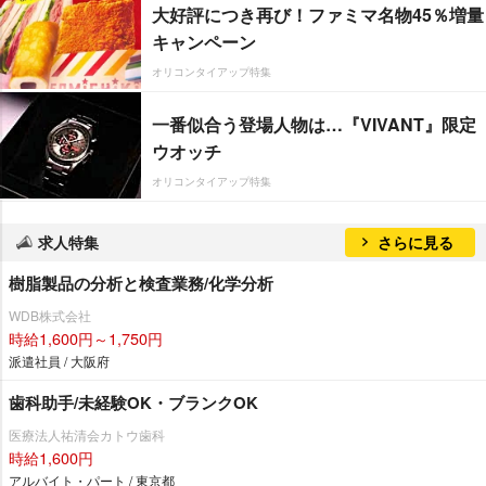
大好評につき再び！ファミマ名物45％増量
キャンペーン
オリコンタイアップ特集
一番似合う登場人物は…『VIVANT』限定
ウオッチ
オリコンタイアップ特集
求人特集
さらに見る
樹脂製品の分析と検査業務/化学分析
WDB株式会社
時給1,600円～1,750円
派遣社員 / 大阪府
歯科助手/未経験OK・ブランクOK
医療法人祐清会カトウ歯科
時給1,600円
アルバイト・パート / 東京都