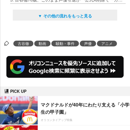
▼ その他の流れをもっと見る
古谷徹
動画
騒動・事件
声優
アニメ
PICK UP
マクドナルドが40年にわたり支える「小学
生の甲子園」
オリコンタイアップ特集