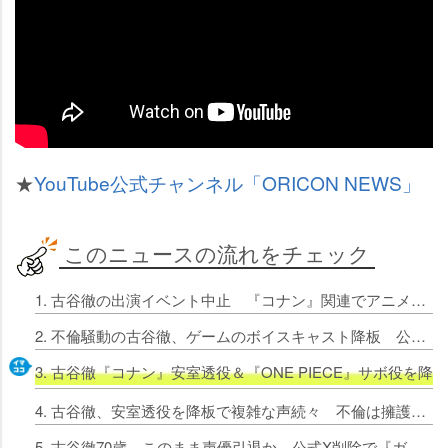
★
YouTube公式チャンネル「ORICON NEWS」
このニュースの流れをチェック
1. 古谷徹の出演イベント中止 『コナン』関連でアニメイト発表「諸般の事情により」
2. 不倫騒動の古谷徹、ゲームのボイスキャスト降板 公式「諸般の事情により」
3. 古谷徹『コナン』安室透役＆『ONE PIECE』サボ役
4. 古谷徹、安室透役を降板で複雑な声続々 不倫は擁護せずも…唯一無二の存在感
5. 古谷徹70歳、このまま声優引退か 公式X削除で『ガンダム』アムロ役など動向に注目「どうすんだろうな」