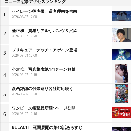
ニュース記事アクセスランキング
セイレーン役声優、選考理由を告白
1
2026-08-07 12:00
桂正和、質感リアルなパンツ＆尻絵
2
2026-08-07 12:20
プリキュア デッチ・アゲイン登場
3
2026-08-08 12:00
小倉唯、写真集表紙4パターン解禁
4
2026-08-07 10:18
漫画雑誌の付録巡り各社対応続く
5
2026-08-06 19:20
ワンピース衝撃最新話1ページ公開
6
2026-08-07 12:16
BLEACH 死闘展開の第43話あらすじ