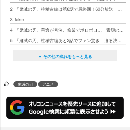
2. 『鬼滅の刃』柱稽古編は第8話で最終回！60分放送 第7話も放送枠拡大の特別放送に
3. false
4. 『鬼滅の刃』善逸が号泣、修業でボロボロ… 素顔の伊之助など第6話の名場面カット公開
5. 『鬼滅の刃』柱稽古編あと2話でファン驚き 迫る決戦に「ついに無限城編が」「続きは劇場版かな」
▼ その他の流れをもっと見る
鬼滅の刃
アニメ