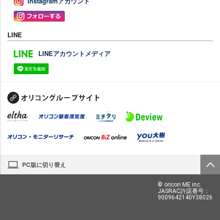
Instagramアカウント
LINE
LINEアカウントメディア
PC版に切り替え
© oricon ME inc.
JASRAC許諾番号：
9009642140Y38026