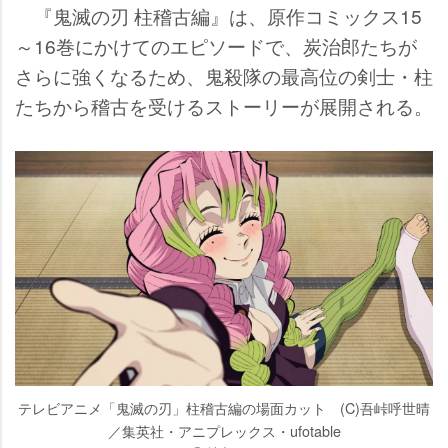
『鬼滅の刃 柱稽古編』は、原作コミックス15
～16巻にかけてのエピソードで、炭治郎たちが
さらに強くなるため、鬼殺隊の最高位の剣士・柱
たちから稽古を受けるストーリーが展開される。
テレビアニメ「鬼滅の刃」柱稽古編の場面カット (C)吾峠呼世晴
／集英社・アニプレックス・ufotable