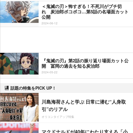
＜鬼滅の刃＞怖すぎる！不死川がブチ切
れ 炭治郎ボコボコ…第5話の名場面カット
公開
2024-06-12
『鬼滅の刃』第2話の振り返り場面カット公
開 冨岡の過去を知る炭治郎
2024-05-22
話題の特集をPICK UP！
川島海荷さんと学ぶ 日常に潜む“人身取
引”のリアル
オリコンタイアップ特集
マクドナルドが40年にわたり支える「小