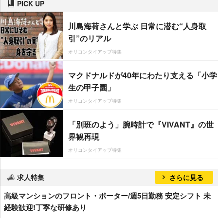
PICK UP
川島海荷さんと学ぶ 日常に潜む“人身取
引”のリアル
オリコンタイアップ特集
マクドナルドが40年にわたり支える「小学
生の甲子園」
オリコンタイアップ特集
「別班のよう」腕時計で『VIVANT』の世
界観再現
オリコンタイアップ特集
求人特集
さらに見る
高級マンションのフロント・ポーター/週5日勤務 安定シフト 未
経験歓迎!丁寧な研修あり