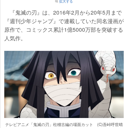
拡大する
『鬼滅の刃』は、2016年2月から20年5月まで
『週刊少年ジャンプ』で連載していた同名漫画が
原作で、コミックス累計1億5000万部を突破する
人気作。
テレビアニメ「鬼滅の刃」柱稽古編の場面カット (C)吾峠呼世晴