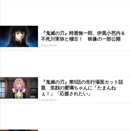
『鬼滅の刃』時透無一郎、伊黒小芭内＆
不死川実弥と稽古！ 映像の一部公開
2024-06-06
『鬼滅の刃』第5話の先行場面カット話
題 笑顔の蜜璃ちゃんに「たまんね
ぇ！」「応援されたい」
2024-06-07