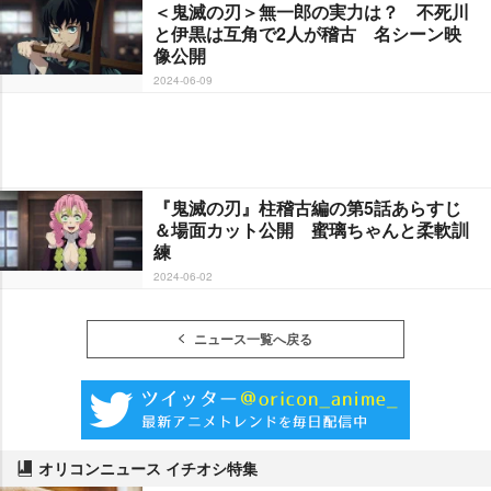
＜鬼滅の刃＞無一郎の実力は？ 不死川
と伊黒は互角で2人が稽古 名シーン映
像公開
2024-06-09
『鬼滅の刃』柱稽古編の第5話あらすじ
＆場面カット公開 蜜璃ちゃんと柔軟訓
練
2024-06-02
ニュース一覧へ戻る
オリコンニュース イチオシ特集