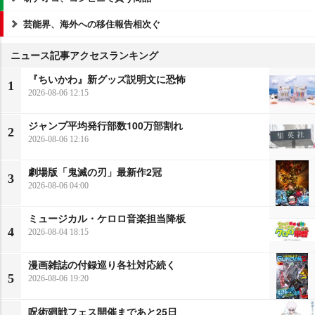
芸能界、海外への移住報告相次ぐ
ニュース記事アクセスランキング
『ちいかわ』新グッズ説明文に恐怖
1
2026-08-06 12:15
ジャンプ平均発行部数100万部割れ
2
2026-08-06 12:16
劇場版「鬼滅の刃」最新作2冠
3
2026-08-06 04:00
ミュージカル・ケロロ音楽担当降板
4
2026-08-04 18:15
漫画雑誌の付録巡り各社対応続く
5
2026-08-06 19:20
呪術廻戦フェス開催まであと25日