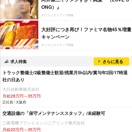
ONG）』
オリコンタイアップ特集
大好評につき再び！ファミマ名物45％増量
キャンペーン
オリコンタイアップ特集
求人特集
さらに見る
トラック整備士/2級整備士歓迎/残業月5h以内/賞与年2回/17時退
社の日あり
大日自動車株式会社
月給28万円～35万円
正社員 / 大阪府
交通設備の「保守メンテナンススタッフ」/未経験可
三菱電機プラントエンジニアリング株式会社
月給22万円～35万円