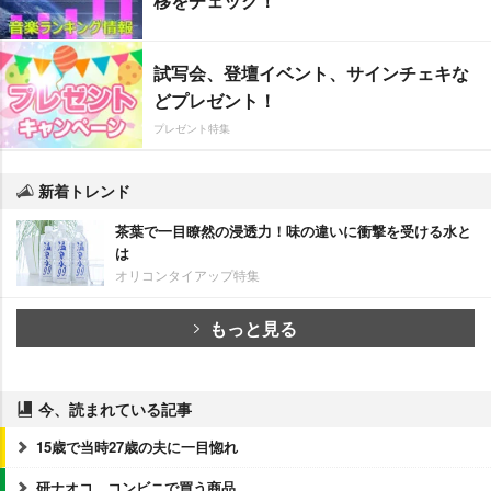
移をチェック！
試写会、登壇イベント、サインチェキな
どプレゼント！
プレゼント特集
新着トレンド
茶葉で一目瞭然の浸透力！味の違いに衝撃を受ける水と
は
オリコンタイアップ特集
もっと見る
今、読まれている記事
15歳で当時27歳の夫に一目惚れ
研ナオコ、コンビニで買う商品