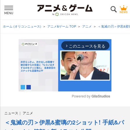
ホーム (オリコンニュース)
アニメ&ゲーム TOP
アニメ
＜鬼滅の刃＞伊黒&蜜
このニュースを見る
arrow_forward_ios
Powered by 
GliaStudios
M
ニュース
アニメ
u
t
＜鬼滅の刃＞伊黒&蜜璃の2ショット! 手紙&パ
e