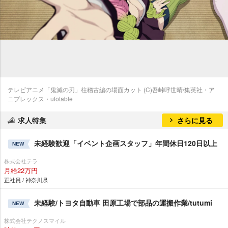
テレビアニメ「鬼滅の刃」柱稽古編の場面カット (C)吾峠呼世晴/集英社・ア
ニプレックス・ufotable
求人特集
さらに見る
未経験歓迎「イベント企画スタッフ」年間休日120日以上
NEW
株式会社テラ
月給22万円
正社員 / 神奈川県
未経験/トヨタ自動車 田原工場で部品の運搬作業/tutumi
NEW
株式会社テクノスマイル