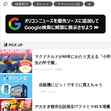
指原莉乃
タレント
ファッション誌
ar
PICK UP
マクドナルドが40年にわたり支える「小学
生の甲子園」
オリコンタイアップ特集
自販機にピッ！ですぐに買えちゃう
（PR）ジハンピ
デカすぎ都市伝説発生!?ファミマ45％増量