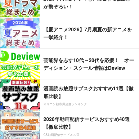
が勢ぞろい！
【夏アニメ2026】7月期夏の新アニメを
一挙紹介！
芸能界を志す10代～20代を応援！ オー
ディション・スクール情報はDeview
漫画読み放題サブスクおすすめ11選【徹
底比較】
オリコン顧客満足度ランキング
2026年動画配信サービスおすすめ40選
【徹底比較】
CS動画配信サービス20選