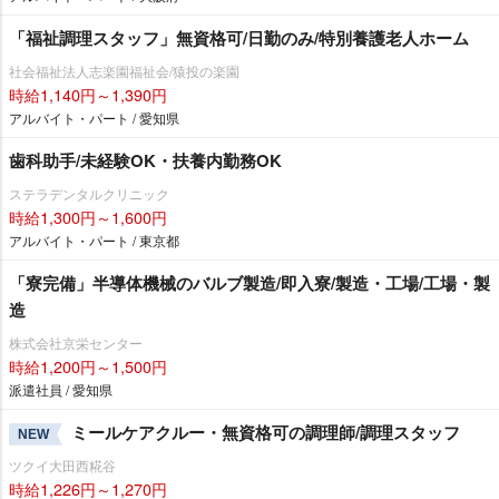
「福祉調理スタッフ」無資格可/日勤のみ/特別養護老人ホーム
社会福祉法人志楽園福祉会/猿投の楽園
時給1,140円～1,390円
アルバイト・パート / 愛知県
歯科助手/未経験OK・扶養内勤務OK
ステラデンタルクリニック
時給1,300円～1,600円
アルバイト・パート / 東京都
「寮完備」半導体機械のバルブ製造/即入寮/製造・工場/工場・製
造
株式会社京栄センター
時給1,200円～1,500円
派遣社員 / 愛知県
ミールケアクルー・無資格可の調理師/調理スタッフ
NEW
ツクイ大田西糀谷
時給1,226円～1,270円