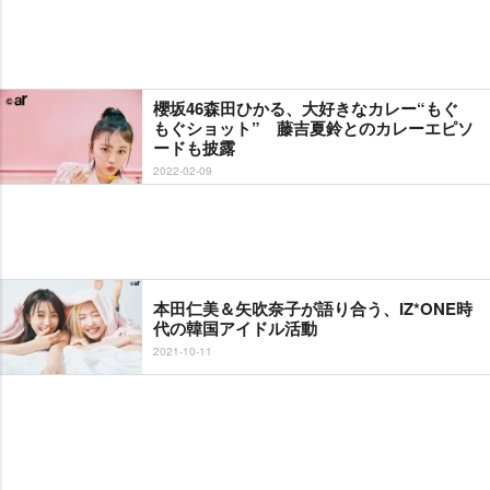
櫻坂46森田ひかる、大好きなカレー“もぐ
もぐショット” 藤吉夏鈴とのカレーエピソ
ードも披露
2022-02-09
本田仁美＆矢吹奈子が語り合う、IZ*ONE時
代の韓国アイドル活動
2021-10-11