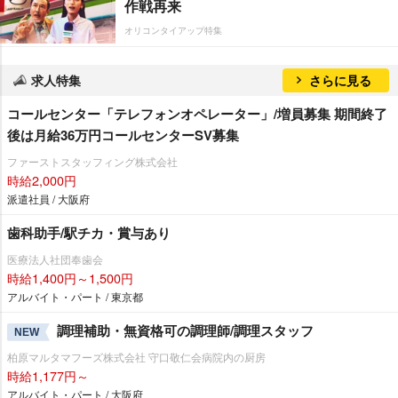
作戦再来
オリコンタイアップ特集
求人特集
さらに見る
コールセンター「テレフォンオペレーター」/増員募集 期間終了
後は月給36万円コールセンターSV募集
ファーストスタッフィング株式会社
時給2,000円
派遣社員 / 大阪府
歯科助手/駅チカ・賞与あり
医療法人社団奉歯会
時給1,400円～1,500円
アルバイト・パート / 東京都
調理補助・無資格可の調理師/調理スタッフ
NEW
柏原マルタマフーズ株式会社 守口敬仁会病院内の厨房
時給1,177円～
アルバイト・パート / 大阪府