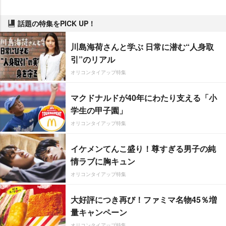
話題の特集をPICK UP！
川島海荷さんと学ぶ 日常に潜む“人身取
引”のリアル
オリコンタイアップ特集
マクドナルドが40年にわたり支える「小
学生の甲子園」
オリコンタイアップ特集
イケメンてんこ盛り！尊すぎる男子の純
情ラブに胸キュン
オリコンタイアップ特集
大好評につき再び！ファミマ名物45％増
量キャンペーン
オリコンタイアップ特集