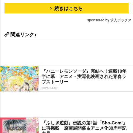
続きはこちら
sponsored by 求人ボックス
関連リンク+
『ハニーレモンソーダ』完結へ！連載10年
半に幕 アニメ・実写化映画された青春ラ
ブストーリー
2026-04-02
『ふしぎ遊戯』伝説の第1話「Sho-Comi」
に再掲載 原画展開催＆アニメ化30周年記