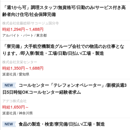
「週1から可」調理スタッフ/無資格可/日勤のみ/サービス付き高
齢者向け住宅/社会保障完備
株式会社佐藤総研/サコージュ国分寺
時給1,294円～1,488円
アルバイト・パート / 東京都
「寮完備」大手航空機製造グループ会社での物流のお仕事とな
ります。/即入寮/製造・工場/日勤/日払い/工場・製造
株式会社京栄センター
時給1,350円～1,688円
派遣社員 / 愛知県
コールセンター「テレフォンオペレーター」/新横浜週3
NEW
日5日時短OKコールセンター経験者求ム
アデコ株式会社
時給1,650円～
派遣社員 / 神奈川県
食品の製造・検査/寮完備/日払い/工場・製造
NEW