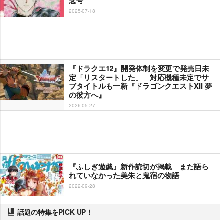
念号
2025-07-18
『ドラクエ12』開発体制を変更で発売日未
定「リスタートした」 対応機種未定でサ
ブタイトルも一新『ドラゴンクエストXII 夢
の彼方へ』
2026-05-27
『ふしぎ遊戯』新作読切が掲載 まだ語ら
れていなかった美朱と鬼宿の物語
2022-09-28
話題の特集をPICK UP！