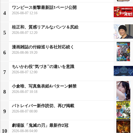
ワンピース衝撃最新話1ページ公開
4
2026-08-07 12:16
桂正和、質感リアルなパンツ＆尻絵
5
2026-08-07 12:20
漫画雑誌の付録巡り各社対応続く
6
2026-08-06 19:20
ちいかわ役“気づき”の違いを意識
7
2026-08-07 12:00
小倉唯、写真集表紙4パターン解禁
8
2026-08-07 10:18
パトレイバー新作読切、再び掲載
9
2026-08-07 00:00
劇場版「鬼滅の刃」最新作2冠
10
2026-08-06 04:00