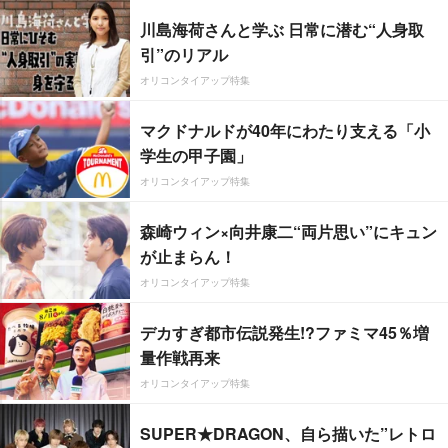
川島海荷さんと学ぶ 日常に潜む“人身取
引”のリアル
オリコンタイアップ特集
マクドナルドが40年にわたり支える「小
学生の甲子園」
オリコンタイアップ特集
森崎ウィン×向井康二“両片思い”にキュン
が止まらん！
オリコンタイアップ特集
デカすぎ都市伝説発生!?ファミマ45％増
量作戦再来
オリコンタイアップ特集
SUPER★DRAGON、自ら描いた”レトロ