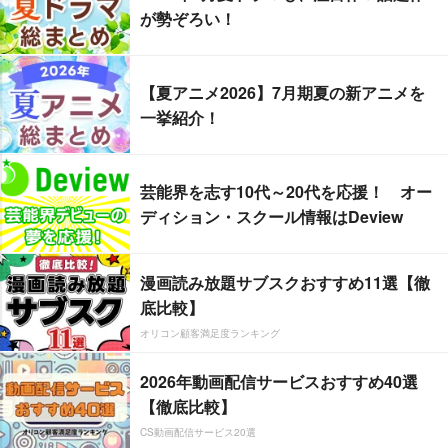
が勢ぞろい！
【夏アニメ2026】7月期夏の新アニメを
一挙紹介！
芸能界を志す10代～20代を応援！ オー
ディション・スクール情報はDeview
漫画読み放題サブスクおすすめ11選【徹
底比較】
オリコン顧客満足度ランキング
2026年動画配信サービスおすすめ40選
【徹底比較】
CS動画配信サービス20選