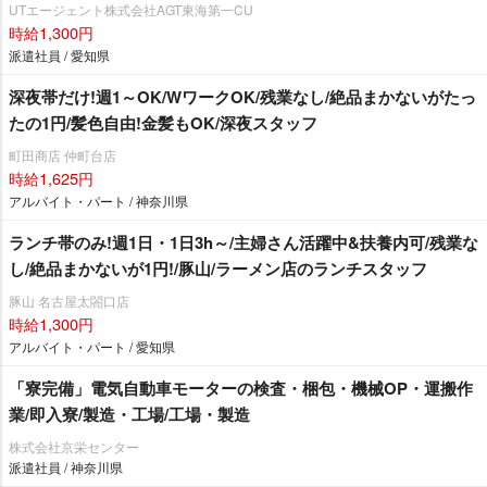
UTエージェント株式会社AGT東海第一CU
時給1,300円
派遣社員 / 愛知県
深夜帯だけ!週1～OK/WワークOK/残業なし/絶品まかないがたっ
たの1円/髪色自由!金髪もOK/深夜スタッフ
町田商店 仲町台店
時給1,625円
アルバイト・パート / 神奈川県
ランチ帯のみ!週1日・1日3h～/主婦さん活躍中&扶養内可/残業な
し/絶品まかないが1円!/豚山/ラーメン店のランチスタッフ
豚山 名古屋太閤口店
時給1,300円
アルバイト・パート / 愛知県
「寮完備」電気自動車モーターの検査・梱包・機械OP・運搬作
業/即入寮/製造・工場/工場・製造
株式会社京栄センター
派遣社員 / 神奈川県