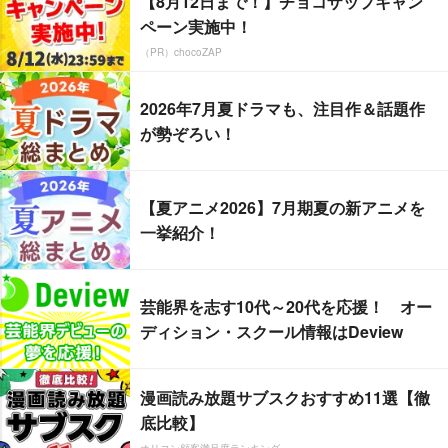
【8月12日まで！】チョコザップキャン
ペーン実施中！
（PR）chocoZAP
2026年7月夏ドラマも、注目作＆話題作
が勢ぞろい！
【夏アニメ2026】7月期夏の新アニメを
一挙紹介！
芸能界を志す10代～20代を応援！ オー
ディション・スクール情報はDeview
漫画読み放題サブスクおすすめ11選【徹
底比較】