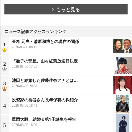
もっと見る
ニュース記事アクセスランキング
亜希 元夫・清原和博との現在の関係
1
2026-08-08 08:15
『徹子の部屋』山村紅葉放送日決定
2
2026-08-09 17:05
池田と結婚した佐藤佳奈アナとは…
3
2026-08-07 20:08
投資家の桐谷さん長年保有の株紹介
4
2026-08-09 18:41
重岡大毅、結婚＆第1子誕生を報告
5
2026-08-09 18:00