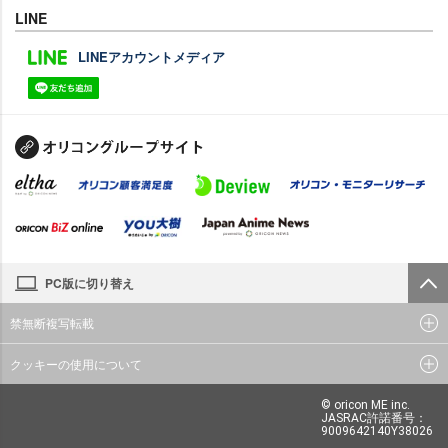
LINE
LINEアカウントメディア
PC版に切り替え
禁無断複写転載
クッキーの使用について
© oricon ME inc.
JASRAC許諾番号：
9009642140Y38026