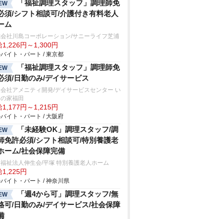
「福祉調理スタッフ」調理師免
EW
必須/シフト相談可/介護付き有料老人
ーム
式会社川島コーポレーション/サニーライフ芝浦
1,226円～1,300円
バイト・パート / 東京都
「福祉調理スタッフ」調理師免
EW
必須/日勤のみ/デイサービス
会社アメニティ開発/デイサービスセンター い
いの家福田
1,177円～1,215円
バイト・パート / 大阪府
「未経験OK」調理スタッフ/調
EW
師免許必須/シフト相談可/特別養護老
ホーム/社会保障完備
福祉法人伸生会/平塚 特別養護老人ホーム
1,225円
バイト・パート / 神奈川県
「週4から可」調理スタッフ/無
EW
格可/日勤のみ/デイサービス/社会保障
備