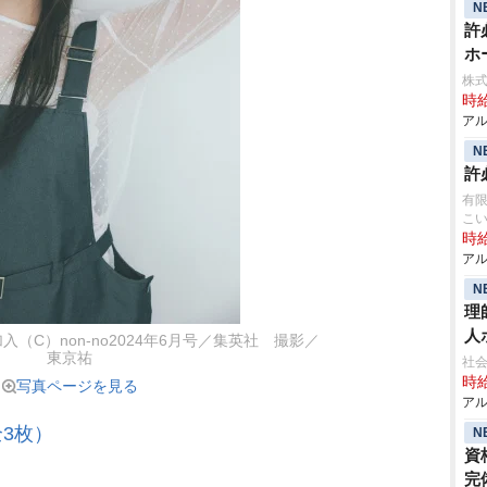
N
許
ホ
株
時給
アル
N
許
有限
こ
時給
アル
N
理
人
（C）non-no2024年6月号／集英社 撮影／
東京祐
社会
時給
写真ページを見る
アル
3枚）
N
資
完