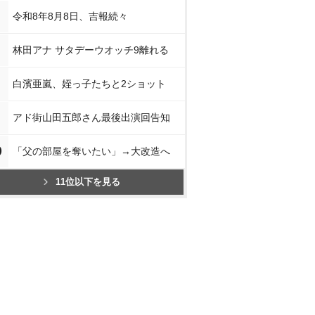
令和8年8月8日、吉報続々
林田アナ サタデーウオッチ9離れる
白濱亜嵐、姪っ子たちと2ショット
アド街山田五郎さん最後出演回告知
0
「父の部屋を奪いたい」→大改造へ
11位以下を見る