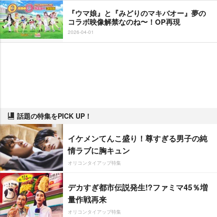
『ウマ娘』と『みどりのマキバオー』夢の
コラボ映像解禁なのね〜！OP再現
2026-04-01
話題の特集をPICK UP！
イケメンてんこ盛り！尊すぎる男子の純
情ラブに胸キュン
オリコンタイアップ特集
デカすぎ都市伝説発生!?ファミマ45％増
量作戦再来
オリコンタイアップ特集