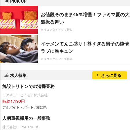
PICK UP
お値段そのまま45％増量！ファミマ夏の大
盤振る舞い
オリコンタイアップ特集
イケメンてんこ盛り！尊すぎる男子の純情
ラブに胸キュン
オリコンタイアップ特集
求人特集
さらに見る
施設トリトンでの清掃業務
ワタキューセイモア株式会社
時給1,190円
アルバイト・パート / 愛知県
人柄重視採用の一般事務
株式会社I・PARTNERS