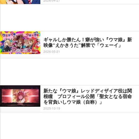
2026-04-27
ギャルしか勝たん！癖が強い『ウマ娘』新
映像“えかきうた”解禁で「ウェーイ」
2026-05-21
新たな『ウマ娘』レッドディザイア役は関
根瞳 プロフィール公開「聖女となる宿命
を背負いしウマ娘（自称）」
2025-10-19