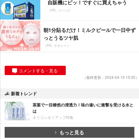
自販機にピッ！ですぐに買えちゃう
（PR）ジハンピ
朝1分貼るだけ！ミルクピールで一日中ず
っとうるツヤ肌
（PR）サボリーノ
コメントする・見る
（最終更新：2024-04-15 15:35）
新着トレンド
茶葉で一目瞭然の浸透力！味の違いに衝撃を受ける水と
は
オリコンタイアップ特集
もっと見る