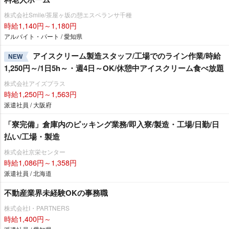
株式会社Smile/茶屋ヶ坂の憩エスペランサ千種
時給1,140円～1,180円
アルバイト・パート / 愛知県
アイスクリーム製造スタッフ/工場でのライン作業/時給
NEW
1,250円～/1日5h～・週4日～OK/休憩中アイスクリーム食べ放題
株式会社アイズプラス
時給1,250円～1,563円
派遣社員 / 大阪府
「寮完備」倉庫内のピッキング業務/即入寮/製造・工場/日勤/日
払い/工場・製造
株式会社京栄センター
時給1,086円～1,358円
派遣社員 / 北海道
不動産業界未経験OKの事務職
株式会社I・PARTNERS
時給1,400円～