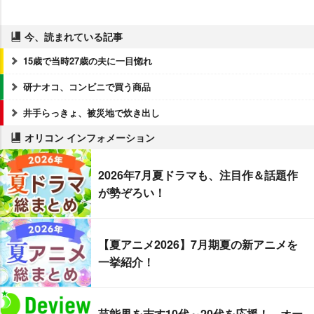
今、読まれている記事
15歳で当時27歳の夫に一目惚れ
研ナオコ、コンビニで買う商品
井手らっきょ、被災地で炊き出し
オリコン インフォメーション
2026年7月夏ドラマも、注目作＆話題作
が勢ぞろい！
【夏アニメ2026】7月期夏の新アニメを
一挙紹介！
芸能界を志す10代～20代を応援！ オー