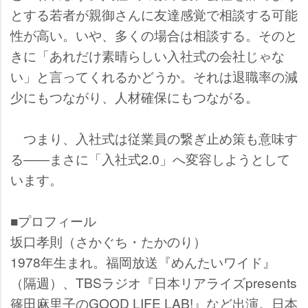
とする若者が親御さんに友達感覚で相談する可能
性が高い。いや、多くの場合は相談する。そのと
きに「あれだけ素晴らしい入社式の会社じゃな
い」と言ってくれるかどうか。それは退職率の減
少にもつながり、人材確保にもつながる。
つまり、入社式は従業員の繋ぎ止め策も意味す
る――まさに「入社式2.0」へ変容しようとして
います。
■プロフィール
坂口孝則（さかぐち・たかのり）
1978年生まれ。福岡放送『めんたいワイド』
（隔週）、TBSラジオ『日本リアライズpresents
篠田麻里子のGOOD LIFE LAB!』など出演。日本