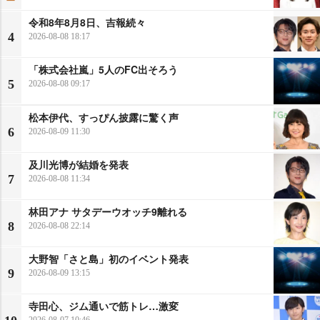
令和8年8月8日、吉報続々
4
2026-08-08 18:17
「株式会社嵐」5人のFC出そろう
5
2026-08-08 09:17
松本伊代、すっぴん披露に驚く声
6
2026-08-09 11:30
及川光博が結婚を発表
7
2026-08-08 11:34
林田アナ サタデーウオッチ9離れる
8
2026-08-08 22:14
大野智「さと島」初のイベント発表
9
2026-08-09 13:15
寺田心、ジム通いで筋トレ…激変