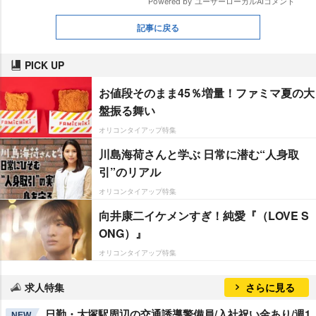
記事に戻る
PICK UP
お値段そのまま45％増量！ファミマ夏の大
盤振る舞い
オリコンタイアップ特集
川島海荷さんと学ぶ 日常に潜む“人身取
引”のリアル
オリコンタイアップ特集
向井康二イケメンすぎ！純愛『（LOVE S
ONG）』
オリコンタイアップ特集
求人特集
さらに見る
日勤・大塚駅周辺の交通誘導警備員/入社祝い金あり/週1
NEW