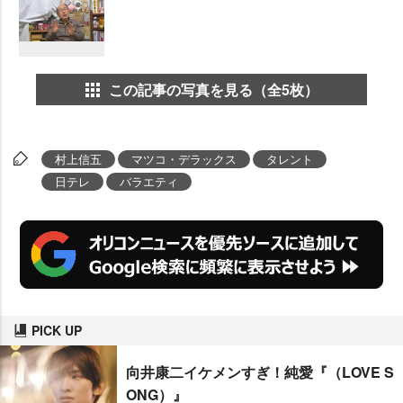
この記事の写真を見る（全5枚）
村上信五
マツコ・デラックス
タレント
日テレ
バラエティ
PICK UP
向井康二イケメンすぎ！純愛『（LOVE S
ONG）』