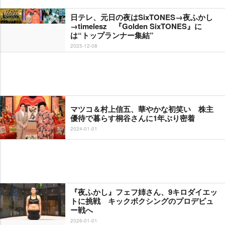
日テレ、元日の夜はSixTONES→夜ふかし
→timelesz 『Golden SixTONES』に
は“トップランナー集結”
2025-12-08
マツコ＆村上信五、華やかな初笑い 株主
優待で暮らす桐谷さんに1年ぶり密着
2024-01-01
『夜ふかし』フェフ姉さん、9キロダイエッ
トに挑戦 キックボクシングのプロデビュ
ー戦へ
2026-01-01