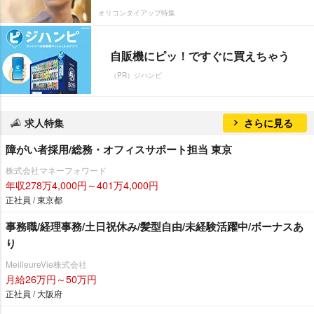
オリコンタイアップ特集
自販機にピッ！ですぐに買えちゃう
（PR）ジハンピ
求人特集
さらに見る
障がい者採用/総務・オフィスサポート担当 東京
株式会社マネーフォワード
年収278万4,000円～401万4,000円
正社員 / 東京都
事務職/経理事務/土日祝休み/髪型自由/未経験活躍中/ボーナスあ
り
MeilleureVie株式会社
月給26万円～50万円
正社員 / 大阪府