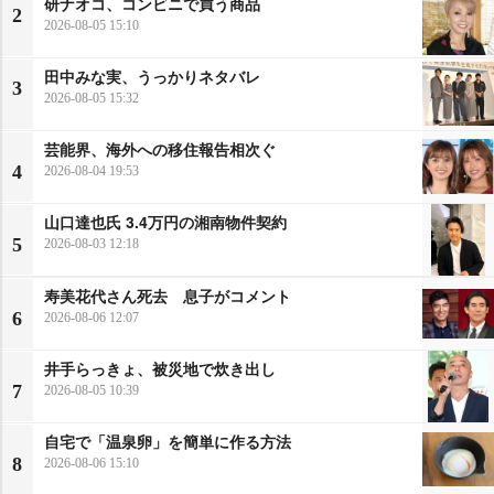
研ナオコ、コンビニで買う商品
2
2026-08-05 15:10
田中みな実、うっかりネタバレ
3
2026-08-05 15:32
芸能界、海外への移住報告相次ぐ
4
2026-08-04 19:53
山口達也氏 3.4万円の湘南物件契約
5
2026-08-03 12:18
寿美花代さん死去 息子がコメント
6
2026-08-06 12:07
井手らっきょ、被災地で炊き出し
7
2026-08-05 10:39
自宅で「温泉卵」を簡単に作る方法
8
2026-08-06 15:10