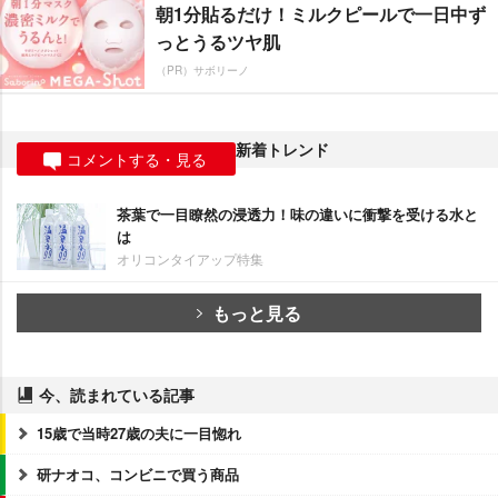
朝1分貼るだけ！ミルクピールで一日中ず
っとうるツヤ肌
（PR）サボリーノ
新着トレンド
コメントする・見る
茶葉で一目瞭然の浸透力！味の違いに衝撃を受ける水と
は
オリコンタイアップ特集
もっと見る
今、読まれている記事
15歳で当時27歳の夫に一目惚れ
研ナオコ、コンビニで買う商品