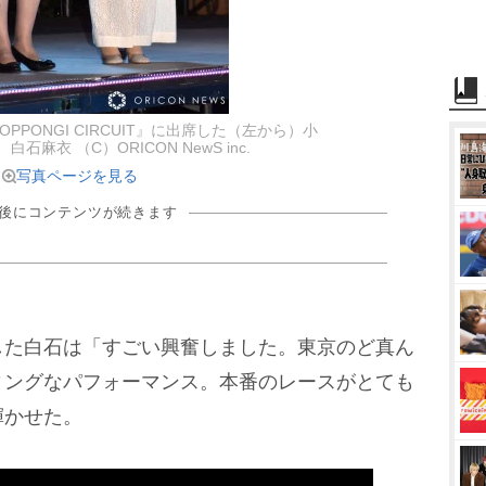
E ROPPONGI CIRCUIT』に出席した（左から）小
石麻衣 （C）ORICON NewS inc.
写真ページを見る
の後にコンテンツが続きます
た白石は「すごい興奮しました。東京のど真ん
ィングなパフォーマンス。本番のレースがとても
輝かせた。