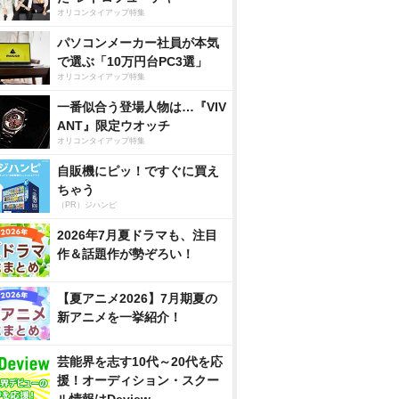
オリコンタイアップ特集
パソコンメーカー社員が本気
で選ぶ「10万円台PC3選」
オリコンタイアップ特集
一番似合う登場人物は…『VIV
ANT』限定ウオッチ
オリコンタイアップ特集
自販機にピッ！ですぐに買え
ちゃう
（PR）ジハンピ
2026年7月夏ドラマも、注目
作＆話題作が勢ぞろい！
【夏アニメ2026】7月期夏の
新アニメを一挙紹介！
芸能界を志す10代～20代を応
援！オーディション・スクー