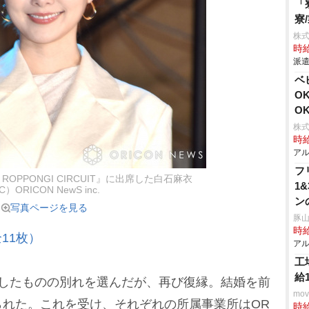
「
寮
株
時給
派遣
ベ
O
O
株式
時給
アル
フ
 E ROPPONGI CIRCUIT』に出席した白石麻衣
1
C）ORICON NewS inc.
ン
写真ページを見る
豚山
時給
11枚）
アル
工
給
したものの別れを選んだが、再び復縁。結婚を前
mo
られた。これを受け、それぞれの所属事業所はOR
時給