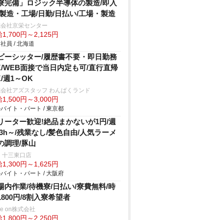
寮完備」ロジック半導体の製造/即入
/製造・工場/日勤/日払い/工場・製造
式会社京栄センター
1,700円～2,125円
社員 / 北海道
ビーシッター/履歴書不要・即日勤務
K/WEB面接で当日内定も可/直行直帰
K/週1～OK
会社アズスタッフ わんぱくランド
1,500円～3,000円
バイト・パート / 東京都
リーター歓迎!絶品まかないが1円/週
&3h～/残業なし/髪色自由/人気ラーメ
の調理/豚山
 十三東口店
1,300円～1,625円
バイト・パート / 大阪府
場内作業/待機寮/日払い/寮費無料/時
1800円/8割入寮希望者
ve on株式会社
1,800円～2,250円