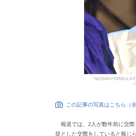
『NISSAN FORMULA
（
この記事の写真はこちら（全
報道では、2人が数年前に交際
提とした交際をしていると報じ