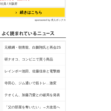
社員 / 大阪府
続きはこちら
sponsored by 求人ボックス
元横綱・朝青龍、白鵬翔氏と再会2S
研ナオコ、コンビニで買う商品
レインボー池田、佐藤佳奈と電撃婚
寺田心、ジム通いで筋トレ…激変
テオくん、加藤乃愛との破局を発表
「父の部屋を奪いたい」→大改造へ