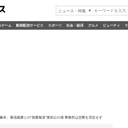
ニュース・特集
&ゲーム
動画配信サービス
スポーツ
社会・経済
グルメ
ビューティ
ラ
麻衣、菊池風磨との“熱愛報道”後初公の場 事務所は交際を否定せず