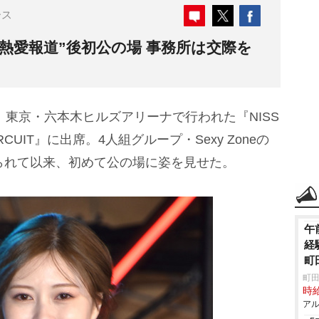
ース
熱愛報道”後初公の場 事務所は交際を
日、東京・六本木ヒルズアリーナで行われた『NISS
 CIRCUIT』に出席。4人組グループ・Sexy Zoneの
られて以来、初めて公の場に姿を見せた。
午
経
町
町田
時給
アル