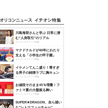
川島海荷さんと学ぶ 日常に潜
む“人身取引”のリアル
オリコンタイアップ特集
マクドナルドが40年にわたり
支える「小学生の甲子園」
オリコンタイアップ特集
イケメンてんこ盛り！尊すぎ
る男子の純情ラブに胸キュン
オリコンタイアップ特集
お値段そのまま45％増量！フ
ァミマ夏の大盤振る舞い
オリコンタイアップ特集
SUPER★DRAGON、自ら描い
た”レトロフューチャー”