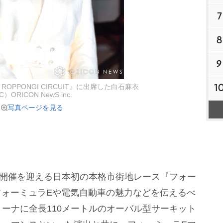
7
8
9
1
 E ROPPONGI CIRCUIT』に出席した白石麻衣
C）ORICON NewS inc.
写真ページを見る
初開催を迎える日本初の本格市街地レース『フォー
、フォーミュラEや電気自動車の魅力などを伝えるべ
ーナに全長110メートルのオーバル型サーキット