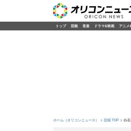
トップ
芸能
音楽
ドラマ&映画
アニメ
ホーム（オリコンニュース）
芸能 TOP
白石