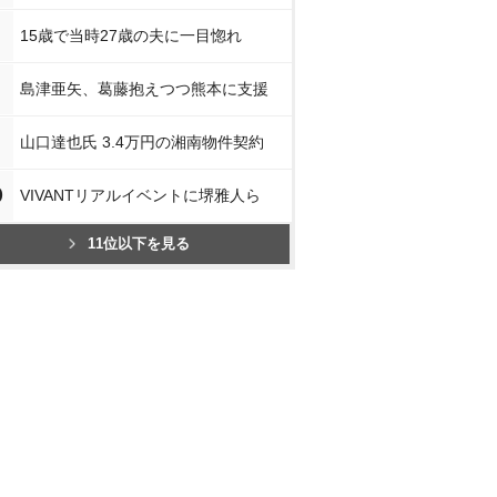
15歳で当時27歳の夫に一目惚れ
島津亜矢、葛藤抱えつつ熊本に支援
山口達也氏 3.4万円の湘南物件契約
0
VIVANTリアルイベントに堺雅人ら
11位以下を見る