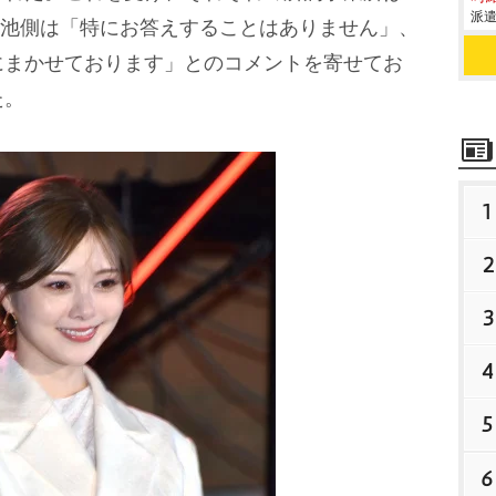
派遣
、菊池側は「特にお答えすることはありません」、
にまかせております」とのコメントを寄せてお
た。
1
2
3
4
5
6