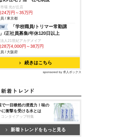
市場 光が丘店
給24万円～35万円
員 / 東京都
「学校職員/トリマー常勤講
EW
/」/正社員募集/年休120日以上
法人21世紀アカデメイア
28万4,000円～38万円
員 / 大阪府
続きはこちら
sponsored by 求人ボックス
葉で一目瞭然の浸透力！味の
いに衝撃を受ける水とは
リコンタイアップ特集
新着トレンドをもっと見る