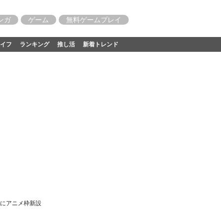
ンガ
ゲーム
無料ゲームプレイ
イフ
ランキング
推し活
新着トレンド
夜にアニメ枠新設