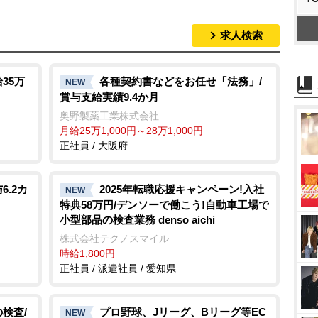
求人検索
35万
各種契約書などをお任せ「法務」/
NEW
賞与支給実績9.4か月
奥野製薬工業株式会社
月給25万1,000円～28万1,000円
正社員 / 大阪府
.2カ
2025年転職応援キャンペーン!入社
NEW
特典58万円/デンソーで働こう!自動車工場で
小型部品の検査業務 denso aichi
株式会社テクノスマイル
時給1,800円
正社員 / 派遣社員 / 愛知県
検査/
プロ野球、Jリーグ、Bリーグ等EC
NEW