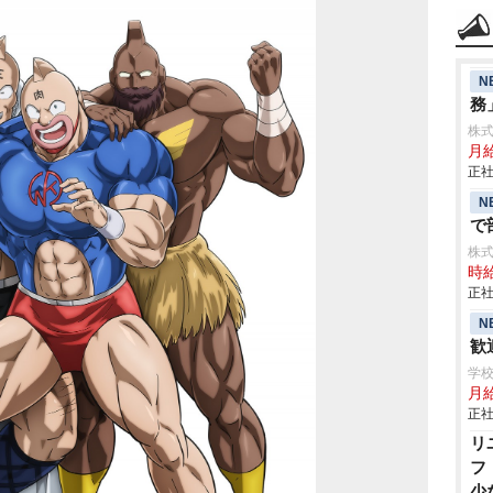
N
務
株
月給
正社
N
で
株
時給
正社
N
歓
学
月給
正社
リ
フ
少