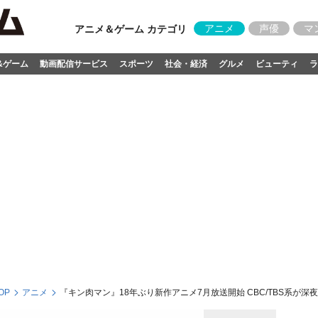
アニメ
声優
マ
アニメ＆ゲーム カテゴリ
&ゲーム
動画配信サービス
スポーツ
社会・経済
グルメ
ビューティ
ラ
OP
アニメ
『キン肉マン』18年ぶり新作アニメ7月放送開始 CBC/TBS系が深