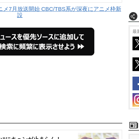
メ7月放送開始 CBC/TBS系が深夜にアニメ枠新
設
最