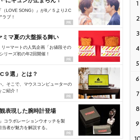
い”にキュンが止まらん！
1
OVE SONG）』が8／５よりJ:C
アラブ！
2
3
ァミマ夏の大盤振る舞い
ミリーマートの人気企画「お値段その
4
、シリーズ初の年2回開催！
5
C９選」とは？
6
い。そこで、マウスコンピューターの
をご紹介！
7
8
界観表現した腕時計登場
NT』コラボレーションウオッチを製
9
担当者が魅力を解説する。
1