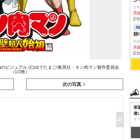
古本
月
正社
N
師
学校
月給
正社
のビジュアル (C)ゆでたまご/集英社・キン肉マン製作委員会
（1/2枚）
次の写真
茶
違
オ