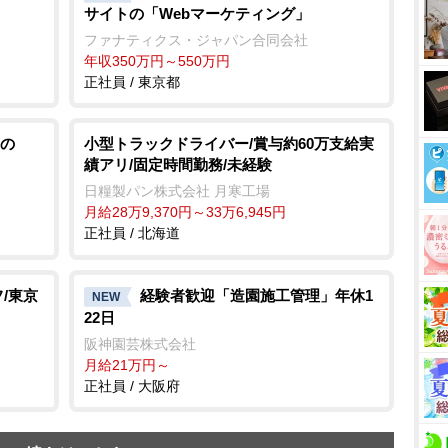
サイトの「Webマーケティング」
ファナティクス・ジャパン合同会社
年収350万円～550万円
正社員 / 東京都
の
小型トラックドライバー/賞与約60万支給実
績アリ/固定時間勤務/未経験
日糧製パン株式会社 月寒工場
月給28万9,370円～33万6,945円
正社員 / 北海道
/東京
経験者歓迎「造園施工管理」年休1
NEW
22日
阪神園芸株式会社
月給21万円～
正社員 / 大阪府