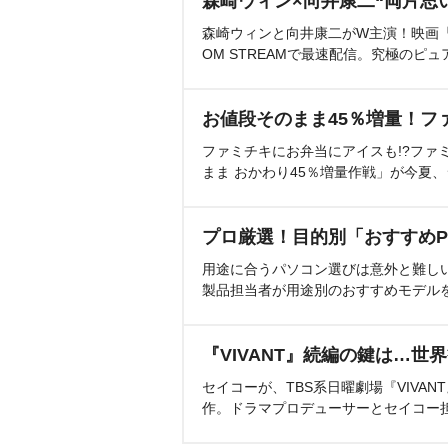
森崎ウィン×向井康二“両片思
森崎ウィンと向井康二がW主演！映画『（L
OM STREAMで最速配信。究極のピュ
お値段そのまま45％増量！フ
ファミチキにお弁当にアイスも!?ファ
まま おかわり45％増量作戦」が今夏
プロ厳選！目的別「おすすめP
用途に合うパソコン選びは意外と難し
製品担当者が用途別のおすすめモデル
『VIVANT』続編の鍵は…世
セイコーが、TBS系日曜劇場『VIVA
作。ドラマプロデューサーとセイコー