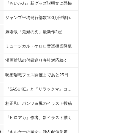
『ちいかわ』新グッズ説明文に恐怖
ジャンプ平均発行部数100万部割れ
劇場版「鬼滅の刃」最新作2冠
ミュージカル・ケロロ音楽担当降板
漫画雑誌の付録巡り各社対応続く
呪術廻戦フェス開催まであと25日
『SASUKE』と『リラックマ』コラボ
桂正和、パンツ＆尻のイラスト投稿
『ヒロアカ』作者、新イラスト描く
0
『キルケーの魔女』独占配信決定