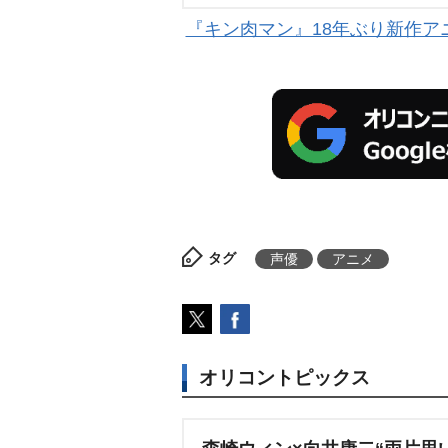
『キン肉マン』18年ぶり新作アニ
タグ
声優
アニメ
オリコントピックス