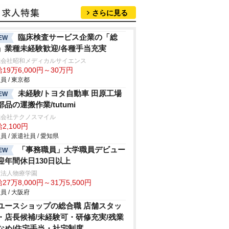
さらに見る
臨床検査サービス企業の「総
EW
」業種未経験歓迎/各種手当充実
式会社昭和メディカルサイエンス
19万6,000円～30万円
員 / 東京都
未経験/トヨタ自動車 田原工場
EW
部品の運搬作業/tutumi
式会社テクノスマイル
2,100円
員 / 派遣社員 / 愛知県
「事務職員」大学職員デビュー
EW
迎年間休日130日以上
校法人物療学園
27万8,000円～31万5,500円
員 / 大阪府
ユースショップの総合職 店舗スタッ
・店長候補/未経験可・研修充実/残業
なめ/住宅手当・社宅制度