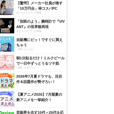
【驚愕】メーカー社員が推す
「10万円台」神コスパPC
オリコンタイアップ特集
「別班のよう」腕時計で『VIV
ANT』の世界観再現
オリコンタイアップ特集
自販機にピッ！ですぐに買え
ちゃう
（PR）ジハンピ
朝1分貼るだけ！ミルクピール
で一日中ずっとうるツヤ肌
（PR）サボリーノ
2026年7月夏ドラマも、注目
作＆話題作が勢ぞろい！
【夏アニメ2026】7月期夏の
新アニメを一挙紹介！
芸能界を志す10代～20代を応