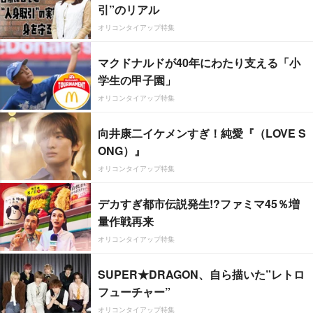
引”のリアル
オリコンタイアップ特集
マクドナルドが40年にわたり支える「小
学生の甲子園」
オリコンタイアップ特集
向井康二イケメンすぎ！純愛『（LOVE S
ONG）』
オリコンタイアップ特集
デカすぎ都市伝説発生!?ファミマ45％増
量作戦再来
オリコンタイアップ特集
SUPER★DRAGON、自ら描いた”レトロ
フューチャー”
オリコンタイアップ特集