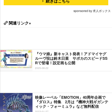
続きはこちら
sponsored by 求人ボックス
関連リンク+
『ウマ娘』新キャスト発表！アドマイヤグ
ルーヴ役は鈴木日菜 サポカのスピードSS
Rで登場！設定画も公開
2025-08-22
映像レーベル「EMOTION」40周年企画で
『ダロス』特集 2月は『機神大戦ギガンテ
ィック・フォーミュラ』など無料配信
2023-01-27