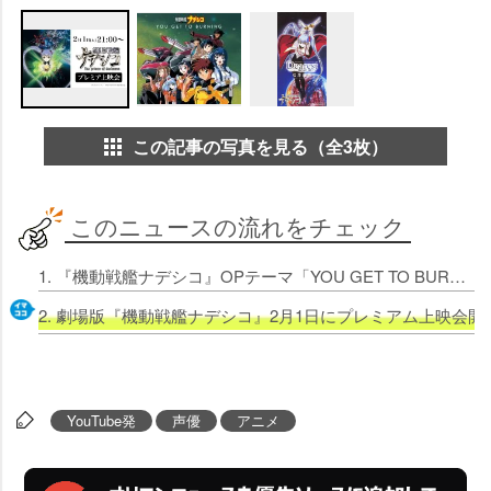
この記事の写真を見る（全3枚）
このニュースの流れをチェック
1. 『機動戦艦ナデシコ』OPテーマ「YOU GET TO BURNING」などサブスク解禁 記念にアニメ全26話もYouTubeで配信
2. 劇場版『機動戦艦ナデシコ』2月1日にプレミアム上映会開
YouTube発
声優
アニメ