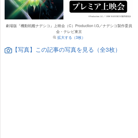
劇場版『機動戦艦ナデシコ』上映会（C）Production I.G／ナデシコ製作委員
会・テレビ東京
拡大する（3枚）
【写真】この記事の写真を見る（全3枚）