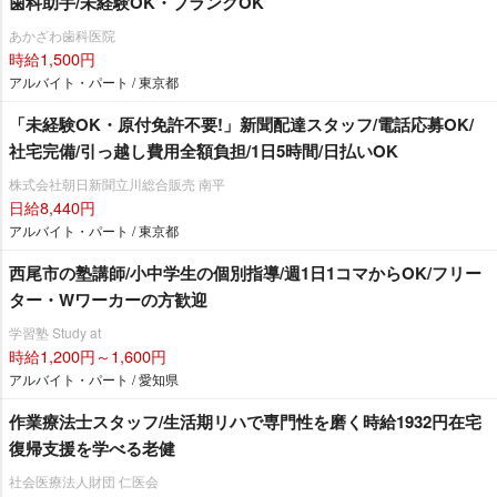
歯科助手/未経験OK・ブランクOK
あかざわ歯科医院
時給1,500円
アルバイト・パート / 東京都
「未経験OK・原付免許不要!」新聞配達スタッフ/電話応募OK/
社宅完備/引っ越し費用全額負担/1日5時間/日払いOK
株式会社朝日新聞立川総合販売 南平
日給8,440円
アルバイト・パート / 東京都
西尾市の塾講師/小中学生の個別指導/週1日1コマからOK/フリー
ター・Wワーカーの方歓迎
学習塾 Study at
時給1,200円～1,600円
アルバイト・パート / 愛知県
作業療法士スタッフ/生活期リハで専門性を磨く時給1932円在宅
復帰支援を学べる老健
社会医療法人財団 仁医会