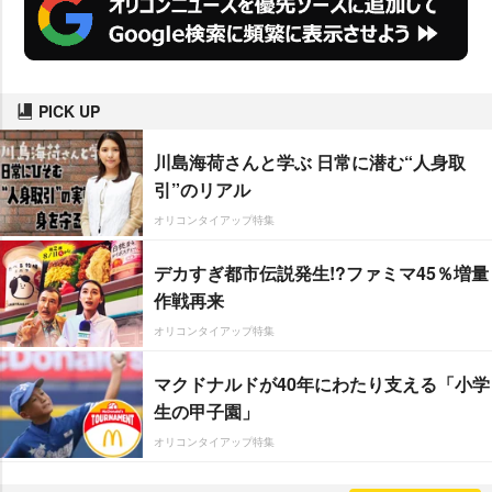
PICK UP
川島海荷さんと学ぶ 日常に潜む“人身取
引”のリアル
オリコンタイアップ特集
デカすぎ都市伝説発生!?ファミマ45％増量
作戦再来
オリコンタイアップ特集
マクドナルドが40年にわたり支える「小学
生の甲子園」
オリコンタイアップ特集