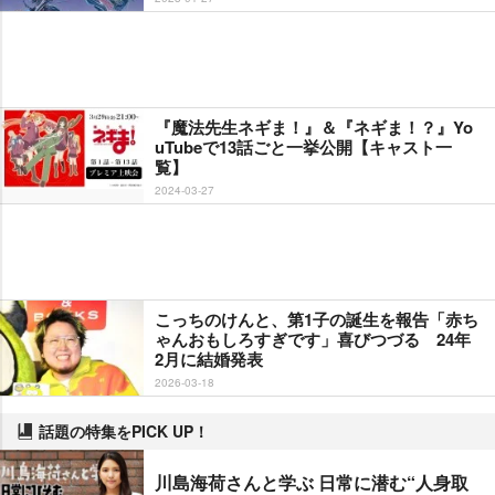
『魔法先生ネギま！』＆『ネギま！？』Yo
uTubeで13話ごと一挙公開【キャスト一
覧】
2024-03-27
こっちのけんと、第1子の誕生を報告「赤ち
ゃんおもしろすぎです」喜びつづる 24年
2月に結婚発表
2026-03-18
話題の特集をPICK UP！
川島海荷さんと学ぶ 日常に潜む“人身取