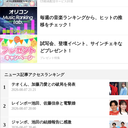
CS動画配信サービス20選
毎週の音楽ランキングから、ヒットの推
移をチェック！
試写会、登壇イベント、サインチェキな
どプレゼント！
プレゼント特集
ニュース記事アクセスランキング
テオくん、加藤乃愛との破局を発表
1
2026-08-07 21:21
レインボー池田、佐藤佳奈と電撃婚
2
2026-08-07 20:00
ジャンボ、池田の結婚報告に感激
3
2026-08-07 20:46