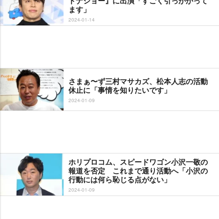
ドナショー』に出演「すごく引っかかって
ます」
2024-01-14
さまぁ〜ず三村マサカズ、松本人志の活動
休止に「事情を知りたいです」
2024-01-09
ホリプロコム、スピードワゴン小沢一敬の
報道を否定 これまで通り活動へ「小沢の
行動には何ら恥じる点がない」
2024-01-09