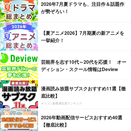
2026年7月夏ドラマも、注目作＆話題作
が勢ぞろい！
【夏アニメ2026】7月期夏の新アニメを
一挙紹介！
芸能界を志す10代～20代を応援！ オー
ディション・スクール情報はDeview
漫画読み放題サブスクおすすめ11選【徹
底比較】
オリコン顧客満足度ランキング
2026年動画配信サービスおすすめ40選
【徹底比較】