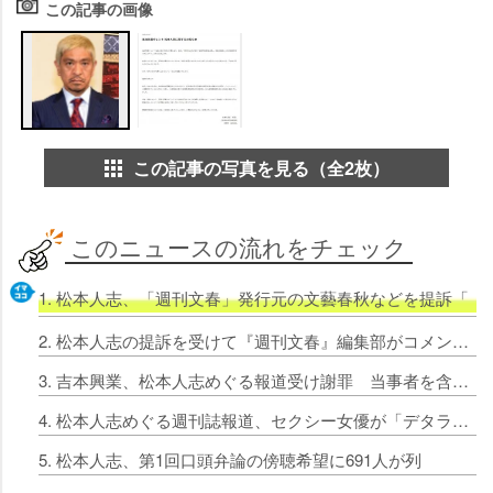
この記事の画像
この記事の写真を見る（全2枚）
このニュースの流れをチェック
1. 松本人志、「週刊文春」発行元の文藝春秋などを提訴「
2. 松本人志の提訴を受けて『週刊文春』編集部がコメント「委縮することなく、今後も報じるべき事柄があれば」
3. 吉本興業、松本人志めぐる報道受け謝罪 当事者を含む関係者に聞き取り調査し「事実確認を進めている」
4. 松本人志めぐる週刊誌報道、セクシー女優が「デタラメな記事」と猛反論 取材依頼は全て断る「私が発信している言葉が全て」
5. 松本人志、第1回口頭弁論の傍聴希望に691人が列