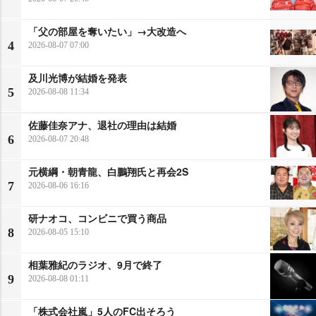
「父の部屋を奪いたい」→大改造へ
4
2026-08-07 07:00
及川光博が結婚を発表
5
2026-08-08 11:34
佐藤佳奈アナ、退社の理由は結婚
6
2026-08-07 20:48
元横綱・朝青龍、白鵬翔氏と再会2S
7
2026-08-06 16:16
研ナオコ、コンビニで買う商品
8
2026-08-05 15:10
相葉雅紀のラジオ、9月で終了
9
2026-08-08 01:11
「株式会社嵐」5人のFC出そろう