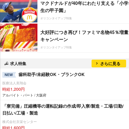
マクドナルドが40年にわたり支える「小学
生の甲子園」
オリコンタイアップ特集
大好評につき再び！ファミマ名物45％増量
キャンペーン
オリコンタイアップ特集
求人特集
さらに見る
歯科助手/未経験OK・ブランクOK
NEW
医療法人美翔会
時給1,200円
アルバイト・パート / 大阪府
「寮完備」圧縮機等の運転記録の作成/即入寮/製造・工場/日勤/
日払い/工場・製造
株式会社京栄センター
時給1,600円