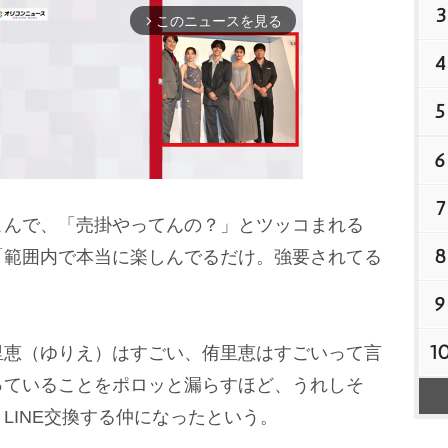
3
このニュースを見る
arrow_forward_ios
4
5
6
7
んで、「売掛やってんの？」とツッコまれる
M
8
「範囲内で本当に楽しんでるだけ。強要されてる
u
。
9
t
e
1
恵（ゆりえ）はすごい、侑里恵はすごいって言
っていることをポロッと漏らすほど、うれしそ
LINE交換する仲になったという。