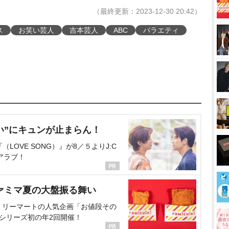
（最終更新：2023-12-30 20:42）
ス
お笑い芸人
吉本芸人
ABC
バラエティ
い”にキュンが止まらん！
OVE SONG）』が8／５よりJ:C
アラブ！
ァミマ夏の大盤振る舞い
ミリーマートの人気企画「お値段その
、シリーズ初の年2回開催！