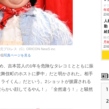
オ
年収
正社
人
勤
給
株
月
正社
プロレス（C）ORICON NewS inc.
写真ページを見る
務め、吉本芸人の1年を危険なタレコミとともに振
歌舞伎町のホストに夢中」だと明かされた。相手
ミライくん」だという。2ショットが披露される
1
柔らかい顔してるやん！」「全然違う！」と騒然
2