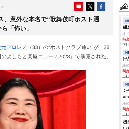
ース
ス、意外な本名で“歌舞伎町ホスト通
N
組立
から「怖い」
株
時給
正社
熊元プロレス
（33）の“ホストクラブ通い”が、28
N
田のよしもと楽屋ニュース2023』で暴露された。
部
株
時給
正社
N
ン
aic
株
時給
正社
機
い