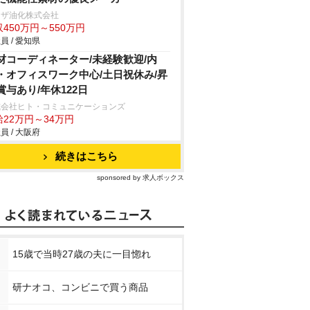
リザ油化株式会社
450万円～550万円
員 / 愛知県
材コーディネーター/未経験歓迎/内
・オフィスワーク中心/土日祝休み/昇
賞与あり/年休122日
式会社ヒト・コミュニケーションズ
給22万円～34万円
員 / 大阪府
続きはこちら
sponsored by 求人ボックス
15歳で当時27歳の夫に一目惚れ
研ナオコ、コンビニで買う商品