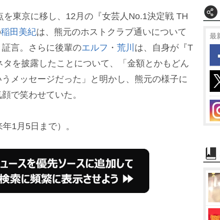
を東京に移し、12月の『女芸人No.1決定戦 TH
の
稲田美紀
は、熊元のホストクラブ通いについて
最
と証言。さらに後輩の
エルフ
・
荒川
は、自身が『T
のネタを披露したことについて、「金額とかもどん
いうメッセージだった」と明かし、熊元の様子に
気顔で笑わせていた。
来年1月5日まで）。