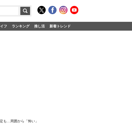
イフ
ランキング
推し活
新着トレンド
否定も…周囲から「怖い」