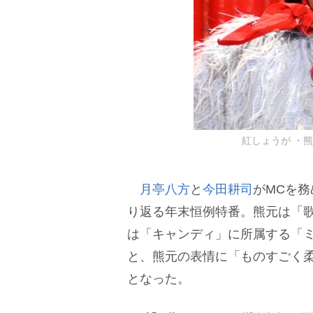
紅しょうが ・熊元
月亭八方
と
今田耕司
がMCを
り返る年末恒例特番。熊元は「
は「キャンディ」に所属する「
と、熊元の表情に「ものすごく
となった。