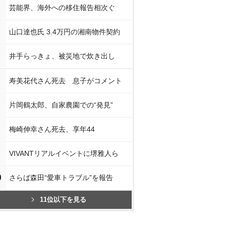
芸能界、海外への移住報告相次ぐ
山口達也氏 3.4万円の湘南物件契約
井手らっきょ、被災地で炊き出し
寿美花代さん死去 息子がコメント
片岡鶴太郎、自家農園での“発見”
梅崎伸幸さん死去、享年44
VIVANTリアルイベントに堺雅人ら
0
さらば森田“愛車トラブル”を報告
11位以下を見る