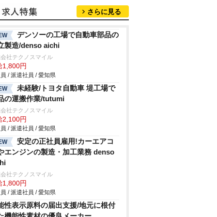
さらに見る
デンソーの工場で自動車部品の
EW
製造/denso aichi
式会社テクノスマイル
1,800円
員 / 派遣社員 / 愛知県
未経験/トヨタ自動車 堤工場で
EW
品の運搬作業/tutumi
式会社テクノスマイル
2,100円
員 / 派遣社員 / 愛知県
安定の正社員雇用!カーエアコ
EW
やエンジンの製造・加工業務 denso
hi
式会社テクノスマイル
1,800円
員 / 派遣社員 / 愛知県
能性表示原料の届出支援/地元に根付
た機能性素材の優良メーカー