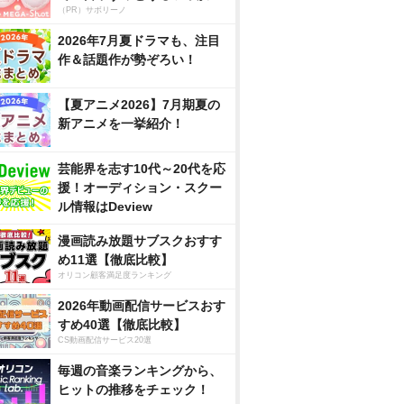
（PR）サボリーノ
2026年7月夏ドラマも、注目
作＆話題作が勢ぞろい！
【夏アニメ2026】7月期夏の
新アニメを一挙紹介！
芸能界を志す10代～20代を応
援！オーディション・スクー
ル情報はDeview
漫画読み放題サブスクおすす
め11選【徹底比較】
オリコン顧客満足度ランキング
2026年動画配信サービスおす
すめ40選【徹底比較】
CS動画配信サービス20選
毎週の音楽ランキングから、
ヒットの推移をチェック！