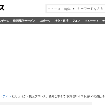
ニュース・特集
&ゲーム
動画配信サービス
スポーツ
社会・経済
グルメ
ビューティ
ラ
エティ
紅しょうが・熊元プロレス、意外な本名で“歌舞伎町ホスト通い” 売掛は