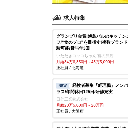
求人特集
グランプリ金賞!焼鳥バルのキッチン
フ/“食のプロ”を目指す!複数ブラン
験可能/賞与年3回
いただきコッコちゃん 宮の沢店
月給34万6,350円～45万5,000円
正社員 / 北海道
経験者募集「経理職」メンバ
NEW
ラス/年間休日125日/研修充実
日伸工業株式会社
月給23万5,000円～28万円
正社員 / 大阪府