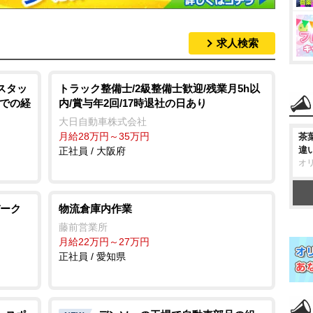
求人検索
スタッ
トラック整備士/2級整備士歓迎/残業月5h以
ドでの経
内/賞与年2回/17時退社の日あり
大日自動車株式会社
月給28万円～35万円
茶
違
正社員 / 大阪府
オ
ーク
物流倉庫内作業
藤前営業所
月給22万円～27万円
正社員 / 愛知県