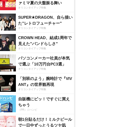
ァミマ夏の大盤振る舞い
オリコンタイアップ特集
SUPER★DRAGON、自ら描い
た”レトロフューチャー”
オリコンタイアップ特集
CROWN HEAD、結成1周年で
見えた”バンドらしさ”
オリコンタイアップ特集
パソコンメーカー社員が本気
で選ぶ「10万円台PC3選」
オリコンタイアップ特集
「別班のよう」腕時計で『VIV
ANT』の世界観再現
オリコンタイアップ特集
自販機にピッ！ですぐに買え
ちゃう
（PR）ジハンピ
朝1分貼るだけ！ミルクピール
で一日中ずっとうるツヤ肌