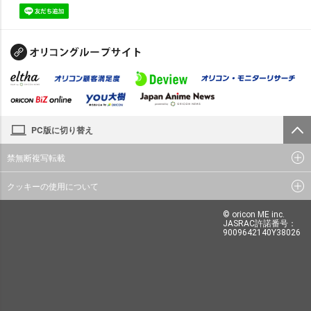
PC版に切り替え
禁無断複写転載
クッキーの使用について
© oricon ME inc.
JASRAC許諾番号：
9009642140Y38026