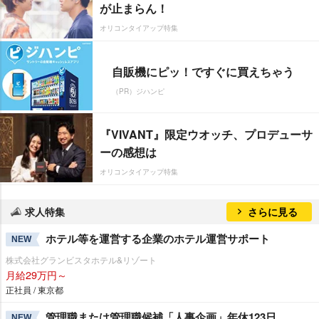
が止まらん！
オリコンタイアップ特集
自販機にピッ！ですぐに買えちゃう
（PR）ジハンピ
『VIVANT』限定ウオッチ、プロデューサ
ーの感想は
オリコンタイアップ特集
求人特集
さらに見る
ホテル等を運営する企業のホテル運営サポート
NEW
株式会社グランビスタホテル&リゾート
月給29万円～
正社員 / 東京都
管理職または管理職候補「人事企画」年休123日
NEW