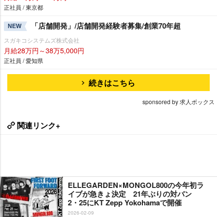
正社員 / 東京都
「店舗開発」/店舗開発経験者募集/創業70年超
NEW
スガキコシステムズ株式会社
月給28万円～38万5,000円
正社員 / 愛知県
続きはこちら
sponsored by 求人ボックス
関連リンク+
ELLEGARDEN×MONGOL800の今年初ラ
イブが急きょ決定 21年ぶりの対バン
2・25にKT Zepp Yokohamaで開催
2026-02-09