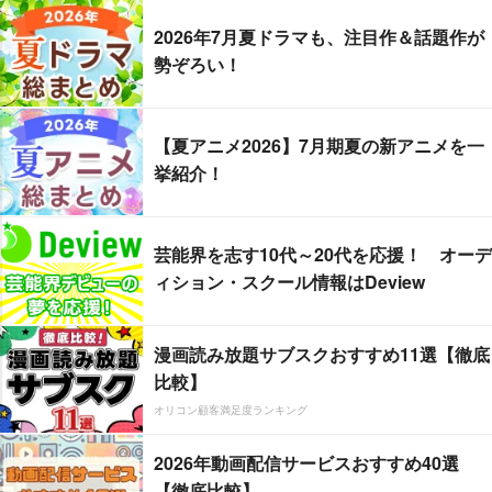
2026年7月夏ドラマも、注目作＆話題作が
勢ぞろい！
【夏アニメ2026】7月期夏の新アニメを一
挙紹介！
芸能界を志す10代～20代を応援！ オーデ
ィション・スクール情報はDeview
漫画読み放題サブスクおすすめ11選【徹底
比較】
オリコン顧客満足度ランキング
2026年動画配信サービスおすすめ40選
【徹底比較】