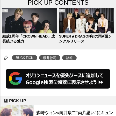
PICK UP CONTENTS
結成1周年「CROWN HEAD」成
SUPER★DRAGON初の両A面シ
長続ける魅力
ングルリリース
BUCK-TICK
櫻井敦司
訃報
PICK UP
森崎ウィン×向井康二“両片思い”にキュン