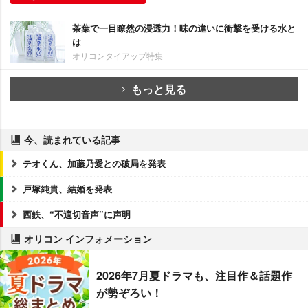
茶葉で一目瞭然の浸透力！味の違いに衝撃を受ける水と
は
オリコンタイアップ特集
もっと見る
今、読まれている記事
テオくん、加藤乃愛との破局を発表
戸塚純貴、結婚を発表
西鉄、“不適切音声”に声明
オリコン インフォメーション
2026年7月夏ドラマも、注目作＆話題作
が勢ぞろい！