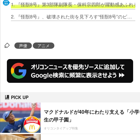
1. 『怪獣8号』第3部隊副隊長・保科宗四郎が躍動感あふれ
2. 『怪獣8号』、破壊された街を見下ろす“怪獣8号”のビジュアル公開 ジャンプフェスタではキコル＆保科副隊長のキャスト解禁
声優
アニメ
PICK UP
マクドナルドが40年にわたり支える「小学
生の甲子園」
オリコンタイアップ特集