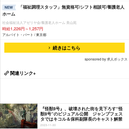
「福祉調理スタッフ」無資格可/シフト相談可/養護老人
NEW
ホーム
社会福祉法人アゼリヤ会/養護老人ホーム 美山苑
時給1,226円～1,257円
アルバイト・パート / 東京都
続きはこちら
sponsored by 求人ボックス
関連リンク+
『怪獣8号』、破壊された街を見下ろす“怪
獣8号”のビジュアル公開 ジャンプフェス
タではキコル＆保科副隊長のキャスト解禁
2023-11-30