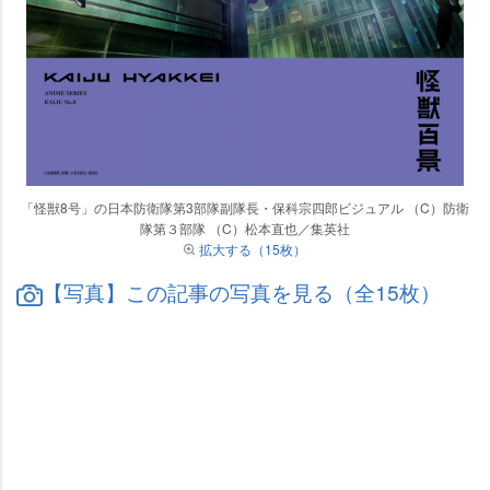
「怪獣8号」の日本防衛隊第3部隊副隊長・保科宗四郎ビジュアル （C）防衛
隊第３部隊 （C）松本直也／集英社
拡大する（15枚）
【写真】この記事の写真を見る（全15枚）