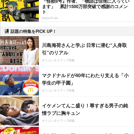
『怪獣8号』作者、「物語は佳境に入ってい
ます」 累計1500万部突破で感謝のコメン
ト
2024-07-04
話題の特集をPICK UP！
川島海荷さんと学ぶ 日常に潜む“人身取
引”のリアル
オリコンタイアップ特集
マクドナルドが40年にわたり支える「小
学生の甲子園」
オリコンタイアップ特集
イケメンてんこ盛り！尊すぎる男子の純
情ラブに胸キュン
オリコンタイアップ特集