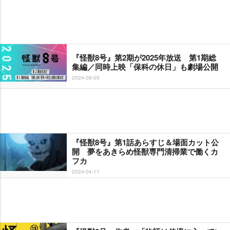
『怪獣8号』第2期が2025年放送 第1期総
集編／同時上映「保科の休日」も劇場公開
2024-08-05
『怪獣8号』第1話あらすじ＆場面カット公
開 夢をあきらめ怪獣専門清掃業で働くカ
フカ
2024-04-11