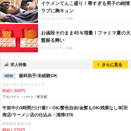
イケメンてんこ盛り！尊すぎる男子の純情
ラブに胸キュン
オリコンタイアップ特集
お値段そのまま45％増量！ファミマ夏の大
盤振る舞い
オリコンタイアップ特集
求人特集
さらに見る
歯科助手/未経験OK
NEW
さかいデンタルクリニック
時給1,300円
アルバイト・パート / 東京都
午前中の3時間だけ!週1～OK/髪色自由!金髪もOK/残業なし/町田
商店/ラーメン店の仕込み・清掃/376
町田商店 西淀川店
時給1,270円