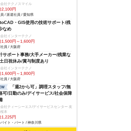
式会社テクノスマイル
2,100円
員 / 派遣社員 / 愛知県
utoCAD・GIS使用の技術サポート/残
少なめ
式会社インターテクノ
1,500円～1,600円
社員 / 大阪府
計サポート事務/大手メーカー/残業な
/土日祝休み/賞与制度あり
式会社インターテクノ
1,600円～1,800円
社員 / 大阪府
「週2から可」調理スタッフ/無
EW
格可/日勤のみ/デイサービス/社会保障
備
会社ティーシーエス/デイサービスセンター 友
里桜本
1,225円
バイト・パート / 神奈川県