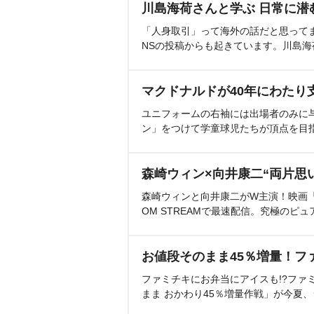
川島海荷さんと学ぶ 日常に潜
「人身取引」って海外の話だと思って
NSの投稿からも起きています。川島
マクドナルドが40年にわたり
ユニフォームの右袖には出場者のみに
ン」をつけて学童球児たちが頂点を目
森崎ウィン×向井康二“両片思
森崎ウィンと向井康二がW主演！映画『（L
OM STREAMで最速配信。究極のピュ
お値段そのまま45％増量！フ
ファミチキにお弁当にアイスも!?ファ
まま おかわり45％増量作戦」が今夏