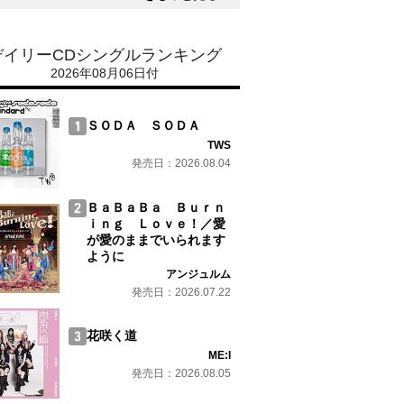
デイリーCDシングルランキング
2026年08月06日付
ＳＯＤＡ ＳＯＤＡ
TWS
発売日：2026.08.04
ＢａＢａＢａ Ｂｕｒｎ
ｉｎｇ Ｌｏｖｅ！／愛
が愛のままでいられます
ように
アンジュルム
発売日：2026.07.22
花咲く道
ME:I
発売日：2026.08.05