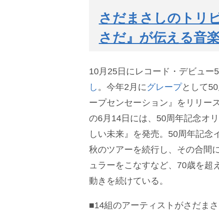
さだまさしのトリ
さだ』が伝える音
10月25日にレコード・デビュー
し
。今年2月に
グレープ
として5
ープセンセーション』をリリース
の6月14日には、50周年記念オ
しい未来』を発売。50周年記念
秋のツアーを続行し、その合間
ュラーをこなすなど、70歳を超
動きを続けている。
■14組のアーティストがさだま