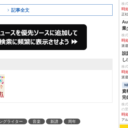
株
時給
記事全文
正社
A
業
株
時給
派遣
設
し
株
時給
派遣
N
資
完
株式
の
時給
アル
ングライター
音楽
新譜
周年