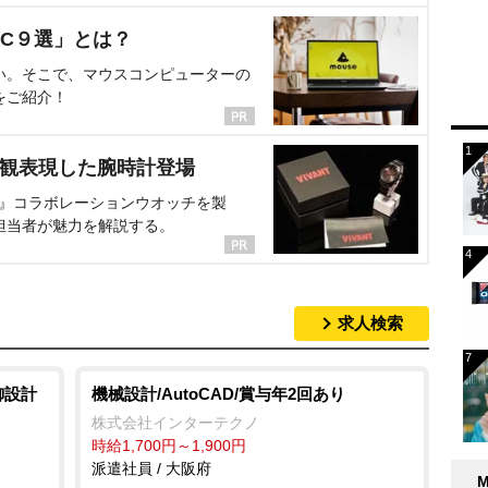
C９選」とは？
い。そこで、マウスコンピューターの
をご紹介！
界観表現した腕時計登場
NT』コラボレーションウオッチを製
担当者が魅力を解説する。
求人検索
御設計
機械設計/AutoCAD/賞与年2回あり
株式会社インターテクノ
時給1,700円～1,900円
派遣社員 / 大阪府