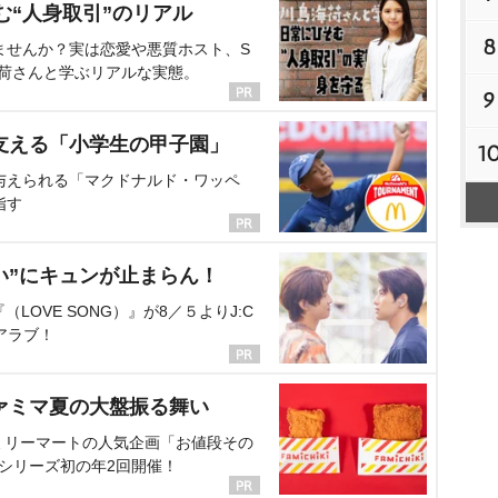
む“人身取引”のリアル
8
ませんか？実は恋愛や悪質ホスト、S
海荷さんと学ぶリアルな実態。
9
支える「小学生の甲子園」
1
与えられる「マクドナルド・ワッペ
指す
い”にキュンが止まらん！
OVE SONG）』が8／５よりJ:C
アラブ！
ァミマ夏の大盤振る舞い
ミリーマートの人気企画「お値段その
、シリーズ初の年2回開催！