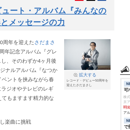
ビュート・アルバム『みんなの
楽とメッセージの力
50周年を迎えた
さだまさ
0周年記念アルバム『グレ
し、そのわずか4ヶ月後
リジナルアルバム『なつか
拡大する
イベントを挟みながら春
レコード・デビュー50周年を
N
迎えたさだまさし
にラジオやテレビのレギ
可
株
えてもますます精力的な
京
時給
アル
N
さし楽曲に挑戦
で