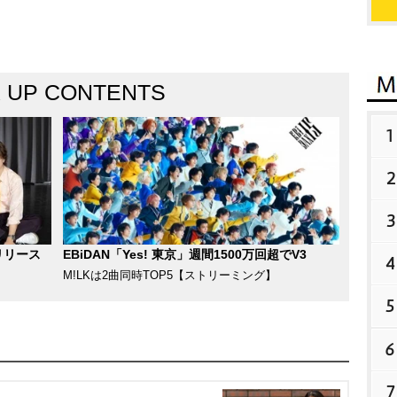
K UP CONTENTS
1
2
3
リリース
EBiDAN「Yes! 東京」週間1500万回超でV3
4
M!LKは2曲同時TOP5【ストリーミング】
5
6
7