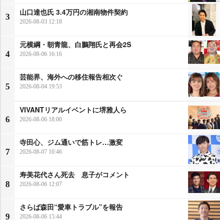
山口達也氏 3.4万円の湘南物件契約
3
2026-08-03 12:18
元横綱・朝青龍、白鵬翔氏と再会2S
4
2026-08-06 16:16
芸能界、海外への移住報告相次ぐ
5
2026-08-04 19:53
VIVANTリアルイベントに堺雅人ら
6
2026-08-06 18:00
寺田心、ジム通いで筋トレ…激変
7
2026-08-07 10:46
寿美花代さん死去 息子がコメント
8
2026-08-06 12:07
さらば森田“愛車トラブル”を報告
9
2026-08-06 15:44