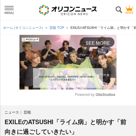
ホーム (オリコンニュース)
芸能 TOP
EXILEのATSUSHI「ライム病」と明か
SEE MORE
Powered by 
GliaStudios
M
ニュース
芸能
u
t
EXILEのATSUSHI「ライム病」と明かす「前
e
向きに過ごしていきたい」