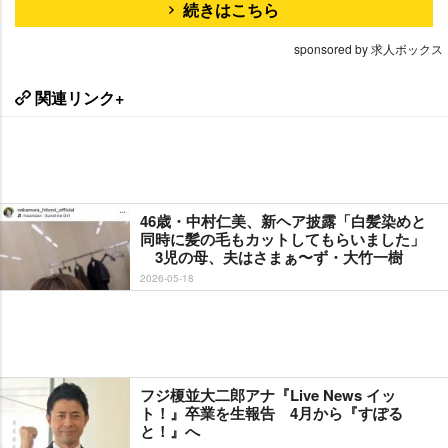
続きはこちら
sponsored by 求人ボックス
関連リンク+
46歳・中村仁美、新ヘア披露「白髪染めと
同時に髪の毛もカットしてもらいました」
3児の母、夫はさまぁ〜ず・大竹一樹
2026-05-18
フジ榎並大二郎アナ『Live News イッ
ト！』卒業を生報告 4月から『すぽる
と！』へ