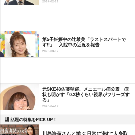
2024-02-28
第5子妊娠中の辻希美「ラストスパートで
す!!」 入院中の近況を報告
2025-08-07
元SKE48佐藤聖羅、メニエール病公表 症
状も明かす「0.2秒くらい視界がフリーズす
る」
2026-04-17
話題の特集をPICK UP！
川島海荷さんと学ぶ 日常に潜む“人身取