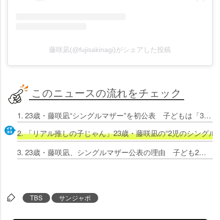
藤咲凪(@fujisakinagi)がシェアした投稿
このニュースの流れをチェック
1. 23歳・藤咲凪“シングルマザー”を初公表 子どもは「3歳と1歳」スタジオ騒然
2. 「リアル推しの子じゃん」23歳・藤咲凪の“2児のシング
3. 23歳・藤咲凪、シングルマザー公表の理由 子ども2人への「嫌がらせ、外出中に盗撮」に悩んでいた
TBS
サンジャポ