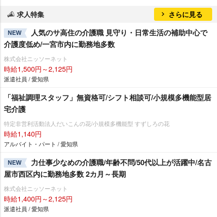
求人特集
さらに見る
人気のサ高住の介護職 見守り・日常生活の補助中心で
NEW
介護度低め/一宮市内に勤務地多数
株式会社ニッソーネット
時給1,500円～2,125円
派遣社員 / 愛知県
「福祉調理スタッフ」無資格可/シフト相談可/小規模多機能型居
宅介護
特定非営利活動法人だいこんの花/小規模多機能型 すずしろの花
時給1,140円
アルバイト・パート / 愛知県
力仕事少なめの介護職/年齢不問/50代以上が活躍中/名古
NEW
屋市西区内に勤務地多数 2カ月～長期
株式会社ニッソーネット
時給1,400円～2,125円
派遣社員 / 愛知県