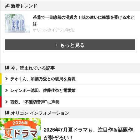
新着トレンド
茶葉で一目瞭然の浸透力！味の違いに衝撃を受ける水と
は
オリコンタイアップ特集
もっと見る
今、読まれている記事
テオくん、加藤乃愛との破局を発表
レインボー池田、佐藤佳奈と電撃婚
西鉄、“不適切音声”に声明
オリコン インフォメーション
2026年7月夏ドラマも、注目作＆話題作
が勢ぞろい！