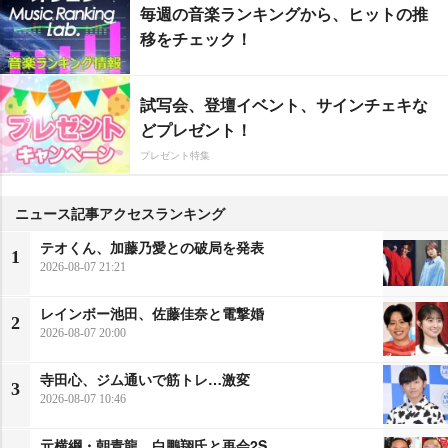
毎週の音楽ランキングから、ヒットの推
移をチェック！
試写会、登壇イベント、サインチェキな
どプレゼント！
プレゼント特集
ニュース記事アクセスランキング
テオくん、加藤乃愛との破局を発表
1
2026-08-07 21:21
レインボー池田、佐藤佳奈と電撃婚
2
2026-08-07 20:00
寺田心、ジム通いで筋トレ…激変
3
2026-08-07 10:46
元横綱・朝青龍、白鵬翔氏と再会2S