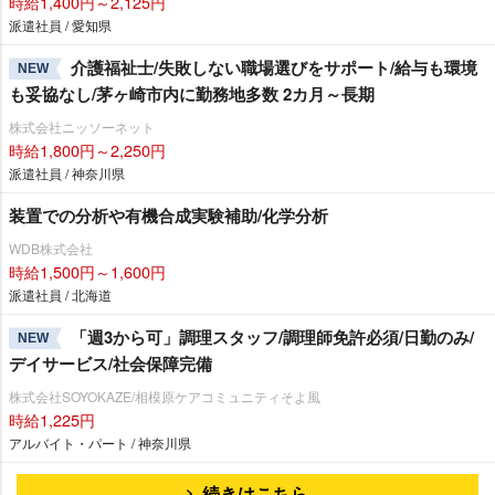
時給1,400円～2,125円
派遣社員 / 愛知県
介護福祉士/失敗しない職場選びをサポート/給与も環境
NEW
も妥協なし/茅ヶ崎市内に勤務地多数 2カ月～長期
株式会社ニッソーネット
時給1,800円～2,250円
派遣社員 / 神奈川県
装置での分析や有機合成実験補助/化学分析
WDB株式会社
時給1,500円～1,600円
派遣社員 / 北海道
「週3から可」調理スタッフ/調理師免許必須/日勤のみ/
NEW
デイサービス/社会保障完備
株式会社SOYOKAZE/相模原ケアコミュニティそよ風
時給1,225円
アルバイト・パート / 神奈川県
続きはこちら