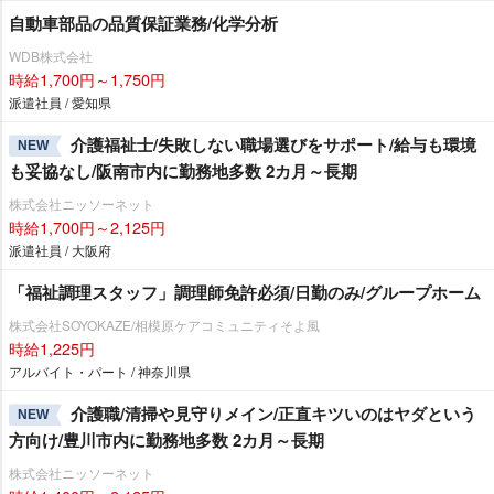
自動車部品の品質保証業務/化学分析
WDB株式会社
時給1,700円～1,750円
派遣社員 / 愛知県
介護福祉士/失敗しない職場選びをサポート/給与も環境
NEW
も妥協なし/阪南市内に勤務地多数 2カ月～長期
株式会社ニッソーネット
時給1,700円～2,125円
派遣社員 / 大阪府
「福祉調理スタッフ」調理師免許必須/日勤のみ/グループホーム
株式会社SOYOKAZE/相模原ケアコミュニティそよ風
時給1,225円
アルバイト・パート / 神奈川県
介護職/清掃や見守りメイン/正直キツいのはヤダという
NEW
方向け/豊川市内に勤務地多数 2カ月～長期
株式会社ニッソーネット