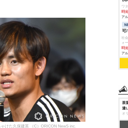
ワ
時給
アル
N
可
社会
ォ
時給
アル
茶
違
オ
た久保建英 （C）ORICON NewS inc.