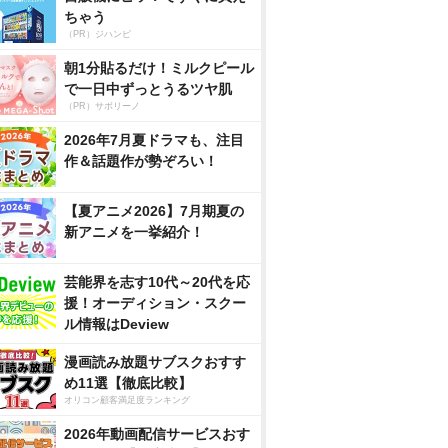
ちゃう
（PR）ジハンピ
朝1分貼るだけ！ミルクピール
で一日中ずっとうるツヤ肌
（PR）サボリーノ
2026年7月夏ドラマも、注目
作＆話題作が勢ぞろい！
【夏アニメ2026】7月期夏の
新アニメを一挙紹介！
芸能界を志す10代～20代を応
援！オーディション・スクー
ル情報はDeview
漫画読み放題サブスクおすす
め11選【徹底比較】
オリコン顧客満足度ランキング
2026年動画配信サービスおす