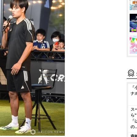
「
ナ
ス
ら
「
の
森