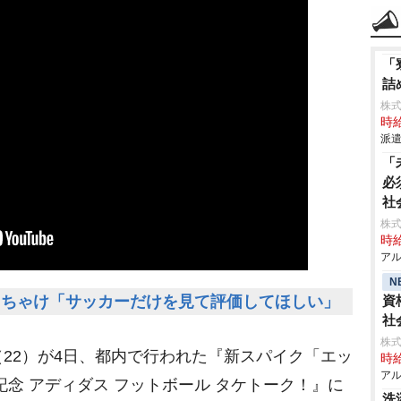
「
詰
株
時給
派遣
「
必
社
株
時給
アル
N
っちゃけ「サッカーだけを見て評価してほしい」
資
社
株式
（22）が4日、都内で行われた『新スパイク「エッ
時給
アル
記念 アディダス フットボール タケトーク！』に
洗