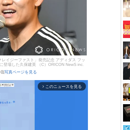
クレイジーファスト」発売記念 アディダス フッ
場した久保建英 （C）ORICON NewS inc.
写真ページを見る
このニュースを見る
arrow_forward_ios