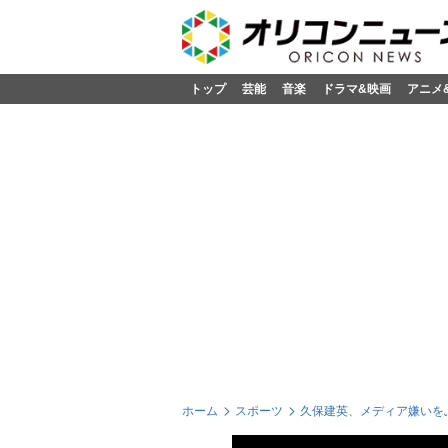
トップ
芸能
音楽
ドラマ&映画
アニメ
ホーム
スポーツ
久保建英、メディア嫌いを