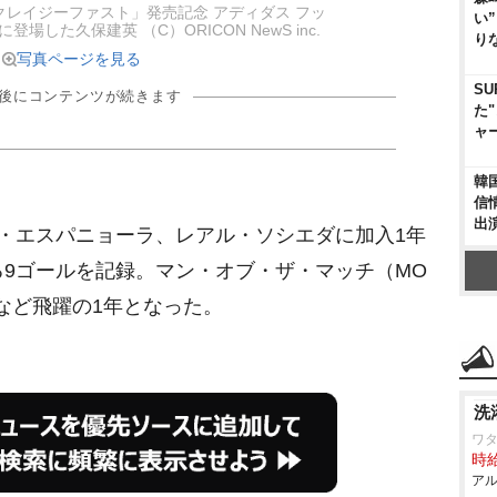
クレイジーファスト」発売記念 アディダス フッ
い
場した久保建英 （C）ORICON NewS inc.
り
写真ページを見る
SU
の後にコンテンツが続きます
た
ャ
韓
信
出
ガ・エスパニョーラ、レアル・ソシエダに加入1年
9ゴールを記録。マン・オブ・ザ・マッチ（MO
など飛躍の1年となった。
洗
ワ
時給
アル