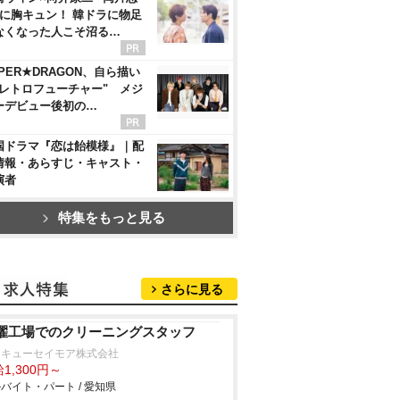
”に胸キュン！ 韓ドラに物足
なくなった人こそ沼る…
PER★DRAGON、自ら描い
"レトロフューチャー" メジ
ーデビュー後初の…
国ドラマ『恋は飴模様』｜配
情報・あらすじ・キャスト・
演者
特集をもっと見る
さらに見る
濯工場でのクリーニングスタッフ
タキューセイモア株式会社
1,300円～
バイト・パート / 愛知県