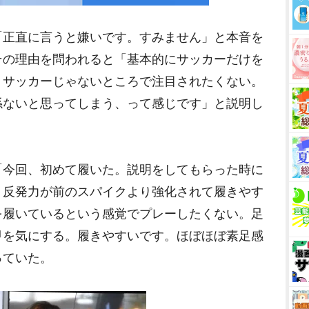
正直に言うと嫌いです。すみません」と本音を
M
その理由を問われると「基本的にサッカーだけを
u
。サッカーじゃないところで注目されたくない。
t
係ないと思ってしまう、って感じです」と説明し
e
今回、初めて履いた。説明をしてもらった時に
。反発力が前のスパイクより強化されて履きやす
を履いているという感覚でプレーしたくない。足
甲を気にする。履きやすいです。ほぼほぼ素足感
っていた。