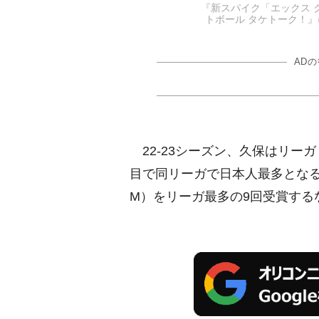
『新スパイク「エックス 
トボール タケトーク！』に登
AD
22-23シーズン、久保はリー
目で同リーガで日本人最多となる
M）をリーガ最多の9回受賞する