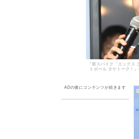
『新スパイク「エックス 
トボール タケトーク！』に登
ADの後にコンテンツが続きます