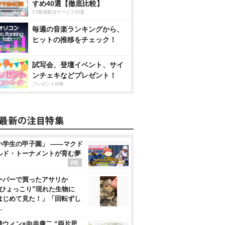
すめ40選【徹底比較】
CS動画配信サービス20選
毎週の音楽ランキングから、
ヒットの推移をチェック！
試写会、登壇イベント、サイ
ンチェキなどプレゼント！
プレゼント特集
小学生の甲子園」 ――マクド
ルド・トーナメントが育む夢
ーパーで買ったアサリか
“ひょっこり”現れた生物に
はじめて見た！」「回転ずし
…
崎ウィン×向井康二 “両片思