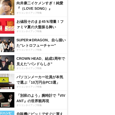
向井康二イケメンすぎ！純愛
『（LOVE SONG）』
オリコンタイアップ特集
お値段そのまま45％増量！フ
ァミマ夏の大盤振る舞い
オリコンタイアップ特集
SUPER★DRAGON、自ら描い
た”レトロフューチャー”
オリコンタイアップ特集
CROWN HEAD、結成1周年で
見えた”バンドらしさ”
オリコンタイアップ特集
パソコンメーカー社員が本気
で選ぶ「10万円台PC3選」
オリコンタイアップ特集
「別班のよう」腕時計で『VIV
ANT』の世界観再現
オリコンタイアップ特集
自販機にピッ！ですぐに買え