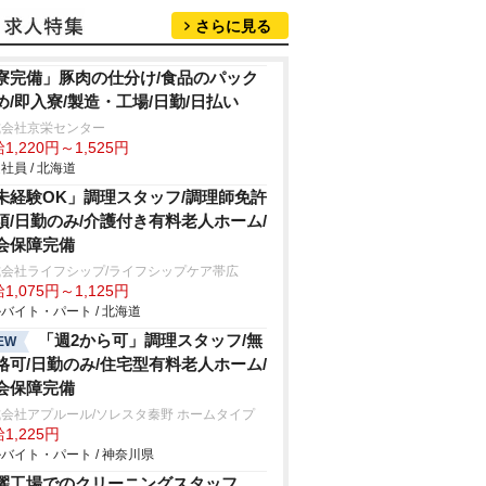
さらに見る
寮完備」豚肉の仕分け/食品のパック
め/即入寮/製造・工場/日勤/日払い
式会社京栄センター
1,220円～1,525円
社員 / 北海道
未経験OK」調理スタッフ/調理師免許
須/日勤のみ/介護付き有料老人ホーム/
会保障完備
式会社ライフシップ/ライフシップケア帯広
1,075円～1,125円
バイト・パート / 北海道
「週2から可」調理スタッフ/無
EW
格可/日勤のみ/住宅型有料老人ホーム/
会保障完備
会社アプルール/ソレスタ秦野 ホームタイプ
1,225円
バイト・パート / 神奈川県
濯工場でのクリーニングスタッフ