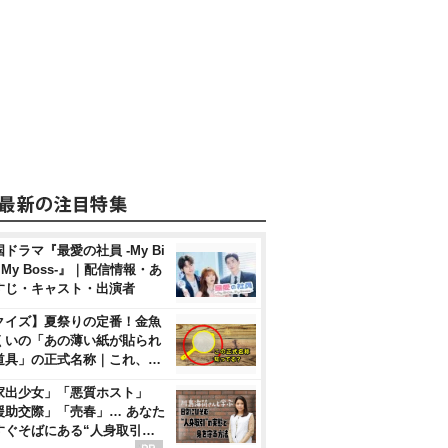
ドラマ『最愛の社員 -My Bi
, My Boss-』｜配信情報・あ
すじ・キャスト・出演者
クイズ】夏祭りの定番！金魚
くいの「あの薄い紙が貼られ
道具」の正式名称｜これ、…
家出少女」「悪質ホスト」
援助交際」「売春」… あなた
すぐそばにある“人身取引…