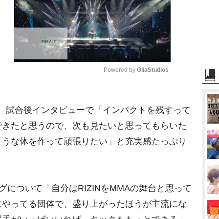
Powered by 
GliaStudios
M
、試合後インタビューで「インパクトを残すって
u
t
できたと思うので、次も見たいと思ってもらいた
e
ような体を作って頑張りたい」と充実感たっぷり
グについて「自分はRIZINをMMAの舞台と思って
にやってる団体で、盛り上がったほうが主流にな