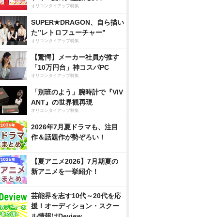
オリコンタイアップ特集
SUPER★DRAGON、自ら描い
た”レトロフューチャー”
オリコンタイアップ特集
【驚愕】メーカー社員が推す
「10万円台」神コスパPC
オリコンタイアップ特集
「別班のよう」腕時計で『VIV
ANT』の世界観再現
オリコンタイアップ特集
2026年7月夏ドラマも、注目
作＆話題作が勢ぞろい！
【夏アニメ2026】7月期夏の
新アニメを一挙紹介！
芸能界を志す10代～20代を応
援！オーディション・スクー
ル情報はDeview