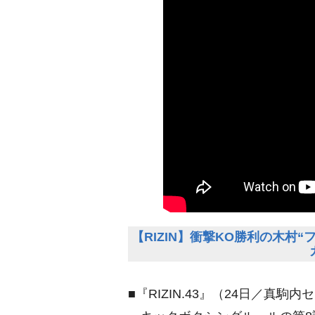
【RIZIN】衝撃KO勝利の木村
■『RIZIN.43』（24日／真