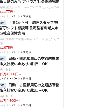
須/日勤のみ/ケアハウス/社会保障完備
福祉法人シャローム/ケアハウス せっとんの家
1,177円～
バイト・パート / 大阪府
「週2から可」調理スタッフ/無
EW
格可/シフト相談可/住宅型有料老人ホ
ム/社会保障完備
会社皇寿舎/住宅型有料老人ホーム もうひとつ
家族
1,075円
バイト・パート / 北海道
日勤・梶原駅周辺の交通誘導警
EW
員/入社祝い金あり/週1日～OK
会社MSK
1万4,500円～
バイト・パート / 東京都
日勤・古里駅周辺の交通誘導警
EW
員/入社祝い金あり/週1日～OK
会社MSK
1万4,500円～
バイト・パート / 東京都