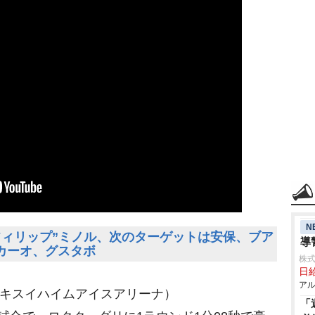
N
“フィリップ”ミノル、次のターゲットは安保、ブア
導
カーオ、グスタボ
株式
日給
アル
駒内セキスイハイムアイスアリーナ）
「