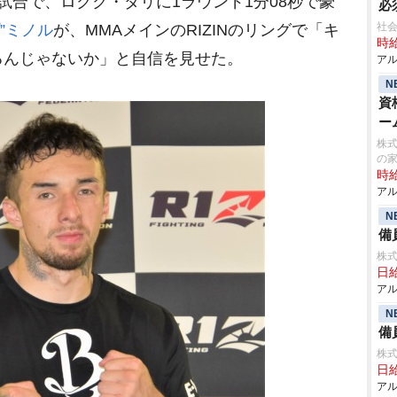
合で、ロクク・ダリに1ラウンド1分08秒で豪
必
社会
”ミノル
が、MMAメインのRIZINのリングで「キ
時給
るんじゃないか」と自信を見せた。
アル
N
資
ー
株式
の
時給
アル
N
備
株式
日給
アル
N
備
株式
日給
アル