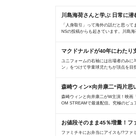
川島海荷さんと学ぶ 日常に潜
「人身取引」って海外の話だと思って
NSの投稿からも起きています。川島
マクドナルドが40年にわたり
ユニフォームの右袖には出場者のみに
ン」をつけて学童球児たちが頂点を目
森崎ウィン×向井康二“両片思
森崎ウィンと向井康二がW主演！映画『（L
OM STREAMで最速配信。究極のピュ
お値段そのまま45％増量！フ
ファミチキにお弁当にアイスも!?ファ