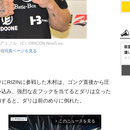
ミノル （C）ORICON NewS inc.
茶
写真ページを見る
違
オ
にRIZINに参戦した木村は、ゴング直後から圧
い込み、強烈な左フックを当てるとダリは立った
加すると、ダリは前のめりに倒れた。
このニュースを見る
arrow_forward_ios