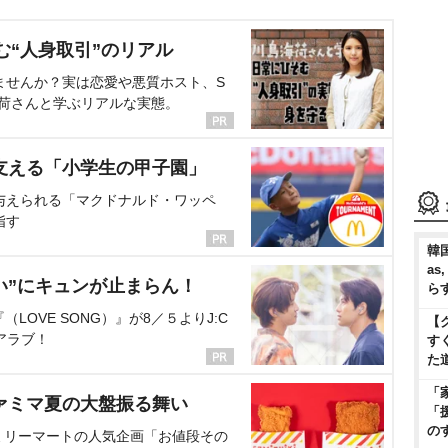
む“人身取引”のリアル
ませんか？実は恋愛や悪質ホスト、S
海荷さんと学ぶリアルな実態。
支える「小学生の甲子園」
与えられる「マクドナルド・ワッペ
指す
韓国
as
い”にキュンが止まらん！
ら
OVE SONG）』が8／５よりJ:C
【
アラブ！
す
た
「
ァミマ夏の大盤振る舞い
「
の
ミリーマートの人気企画「お値段その