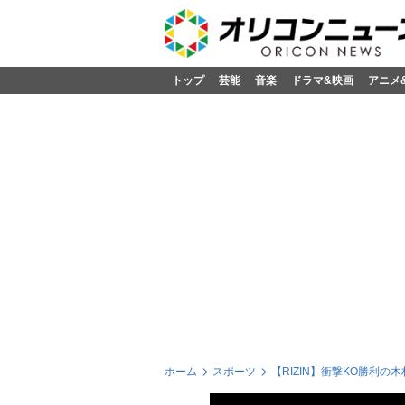
トップ
芸能
音楽
ドラマ&映画
アニメ
ホーム
スポーツ
【RIZIN】衝撃KO勝利