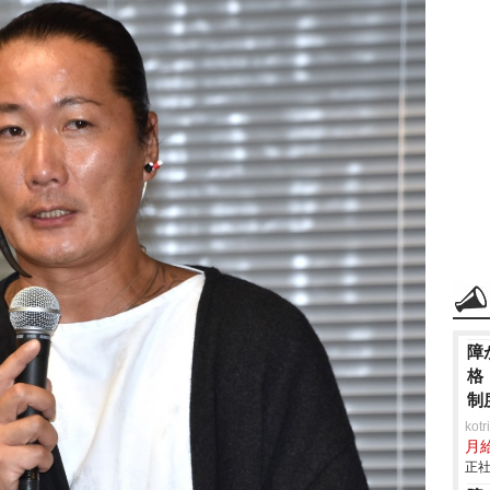
障
格
制
ko
月
正社