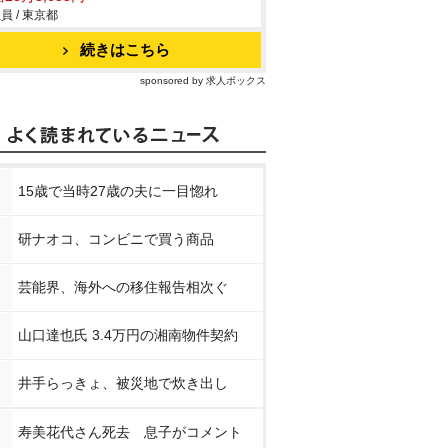
員 / 東京都
続きはこちら
sponsored by 求人ボックス
15歳で当時27歳の夫に一目惚れ
研ナオコ、コンビニで買う商品
芸能界、海外への移住報告相次ぐ
山口達也氏 3.4万円の湘南物件契約
井手らっきょ、被災地で炊き出し
寿美花代さん死去 息子がコメント