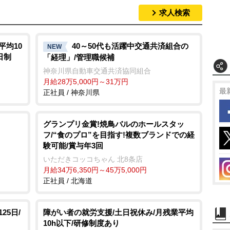
求人検索
平均10
40～50代も活躍中交通共済組合の
NEW
日制
「経理」/管理職候補
神奈川県自動車交通共済協同組合
月給28万5,000円～31万円
最
正社員 / 神奈川県
グランプリ金賞!焼鳥バルのホールスタッ
フ/“食のプロ”を目指す!複数ブランドでの経
験可能/賞与年3回
いただきコッコちゃん 北8条店
月給34万6,350円～45万5,000円
正社員 / 北海道
25日/
障がい者の就労支援/土日祝休み/月残業平均
10h以下/研修制度あり