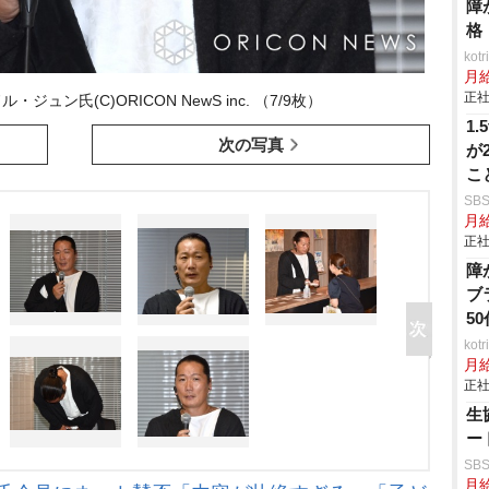
障
格
ko
月
正社
ュン氏(C)ORICON NewS inc. （7/9枚）
1
次の写真
が
こ
所
SB
月給
正社
障
ブ
5
ko
月
正社
生
ー
SB
月給