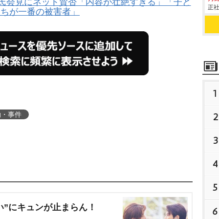
ル氏会見にネット賛否「内容が壮絶すぎる」「子ど
正社
たちが一番の被害者」
1
動・事件
2
3
4
5
い”にキュンが止まらん！
6