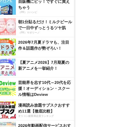
自販機にピッ！ですぐに買え
ちゃう
（PR）ジハンピ
朝1分貼るだけ！ミルクピール
で一日中ずっとうるツヤ肌
（PR）サボリーノ
2026年7月夏ドラマも、注目
作＆話題作が勢ぞろい！
【夏アニメ2026】7月期夏の
新アニメを一挙紹介！
芸能界を志す10代～20代を応
援！オーディション・スクー
ル情報はDeview
漫画読み放題サブスクおすす
め11選【徹底比較】
オリコン顧客満足度ランキング
2026年動画配信サービスおす