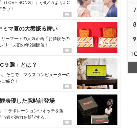
OVE SONG）』が8／５よりJ:C
7
アラブ！
8
ァミマ夏の大盤振る舞い
9
ミリーマートの人気企画「お値段その
、シリーズ初の年2回開催！
1
C９選」とは？
い。そこで、マウスコンピューターの
をご紹介！
界観表現した腕時計登場
NT』コラボレーションウオッチを製
担当者が魅力を解説する。