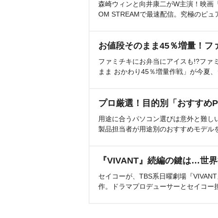
森崎ウィンと向井康二がW主演！映画『（L
OM STREAMで最速配信。究極のピュ
お値段そのまま45％増量！フ
ファミチキにお弁当にアイスも!?ファ
まま おかわり45％増量作戦」が今夏
プロ厳選！目的別「おすすめP
用途に合うパソコン選びは意外と難し
製品担当者が用途別のおすすめモデル
『VIVANT』続編の鍵は…世
セイコーが、TBS系日曜劇場『VIVA
作。ドラマプロデューサーとセイコー