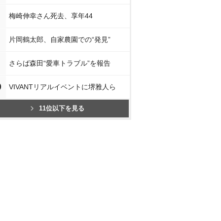
梅崎伸幸さん死去、享年44
片岡鶴太郎、自家農園での“発見”
さらば森田“愛車トラブル”を報告
0
VIVANTリアルイベントに堺雅人ら
11位以下を見る