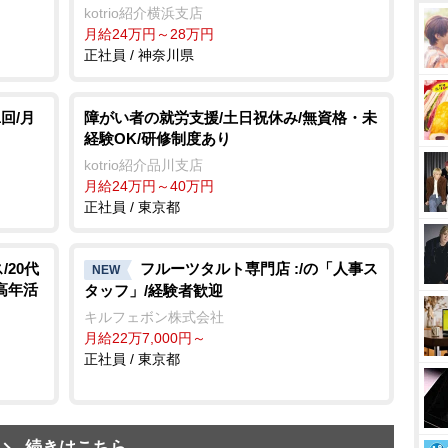
kotrio紹介横浜支店
月給24万円～28万円
正社員 / 神奈川県
回/月
障がい者の就労支援/土日祝休み/無資格・未
経験OK/研修制度あり
kotrio紹介品川支店
月給24万円～40万円
正社員 / 東京都
20代
フルーツタルト専門店 :/の「人事ス
NEW
中高年活
タッフ」/経験者歓迎
キルフェボン株式会社
月給22万7,000円～
正社員 / 東京都
続きはこちら