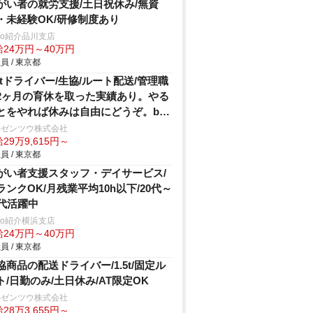
がい者の就労支援/土日祝休み/無資
・未経験OK/研修制度あり
trio紹介品川支店
給24万円～40万円
員 / 東京都
.5tドライバー/生協/ルート配送/管理職
2ヶ月の育休を取った実績あり。やる
とをやれば休みは自由にどうぞ。by
長
Sゼンツウ株式会社
29万9,615円～
員 / 東京都
がい者支援スタッフ・デイサービス/
ランクOK/月残業平均10h以下/20代～
0代活躍中
trio紹介横浜支店
給24万円～40万円
員 / 東京都
協商品の配送ドライバー/1.5t/固定ル
ト/日勤のみ/土日休み/AT限定OK
Sゼンツウ株式会社
28万3,655円～