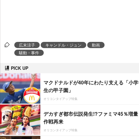
広末涼子
キャンドル・ジュン
動画
騒動・事件
PICK UP
マクドナルドが40年にわたり支える「小学
生の甲子園」
オリコンタイアップ特集
デカすぎ都市伝説発生!?ファミマ45％増量
作戦再来
オリコンタイアップ特集