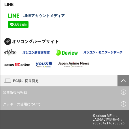
LINE
LINEアカウントメディア
PC版に切り替え
禁無断複写転載
クッキーの使用について
© oricon ME inc.
JASRAC許諾番号：
9009642140Y38026