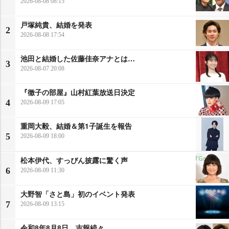
2026-08-08 08:15
戸塚純貴、結婚を発表
2
2026-08-08 17:54
池田と結婚した佐藤佳奈アナとは…
3
2026-08-07 20:08
『徹子の部屋』山村紅葉放送日決定
4
2026-08-09 17:05
重岡大毅、結婚＆第1子誕生を報告
5
2026-08-09 18:00
松本伊代、すっぴん披露に驚く声
6
2026-08-09 11:30
大野智「さと島」初のイベント発表
7
2026-08-09 13:15
令和8年8月8日、吉報続々