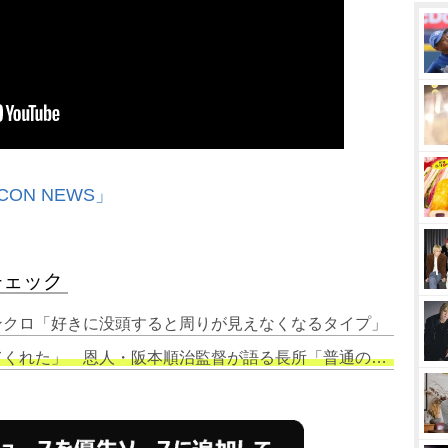
CON NEWS」
チェック
シンクロ「好きに没頭すると周りが見えなくなるタイプ」
」 恩人・阪本順治監督が語る長所「普通の芝居をごく自然にできる」