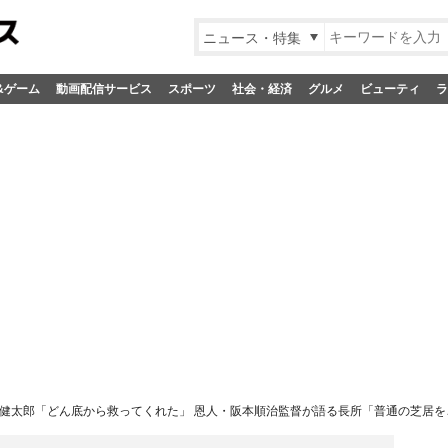
ニュース・特集
&ゲーム
動画配信サービス
スポーツ
社会・経済
グルメ
ビューティ
ラ
健太郎「どん底から救ってくれた」 恩人・阪本順治監督が語る長所「普通の芝居を