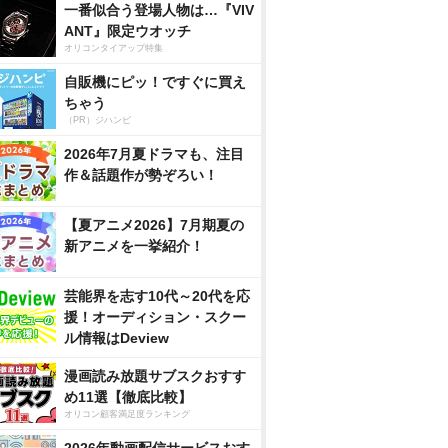
一番似合う登場人物は…『VIV
ANT』限定ウオッチ
オリコンタイアップ特集
自販機にピッ！ですぐに買え
ちゃう
（PR）ジハンピ
2026年7月夏ドラマも、注目
作＆話題作が勢ぞろい！
【夏アニメ2026】7月期夏の
新アニメを一挙紹介！
芸能界を志す10代～20代を応
援！オーディション・スクー
ル情報はDeview
漫画読み放題サブスクおすす
め11選【徹底比較】
オリコン顧客満足度ランキング