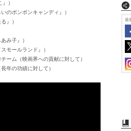
こ』）
らいのボンボンキャンディ』）
最
走る』）
）
らあみ子』）
イスモールランド』）
作チーム（映画界への貢献に対して）
（長年の功績に対して）