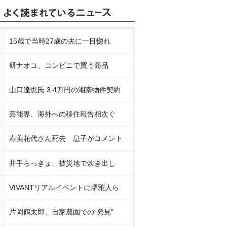
15歳で当時27歳の夫に一目惚れ
研ナオコ、コンビニで買う商品
山口達也氏 3.4万円の湘南物件契約
芸能界、海外への移住報告相次ぐ
寿美花代さん死去 息子がコメント
井手らっきょ、被災地で炊き出し
VIVANTリアルイベントに堺雅人ら
片岡鶴太郎、自家農園での“発見”