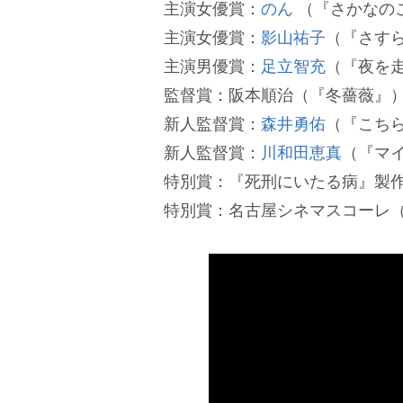
主演女優賞：
のん
（『さかなの
主演女優賞：
影山祐子
（『さす
主演男優賞：
足立智充
（『夜を
監督賞：阪本順治（『冬薔薇』
新人監督賞：
森井勇佑
（『こち
新人監督賞：
川和田恵真
（『マ
特別賞：『死刑にいたる病』製
特別賞：名古屋シネマスコーレ