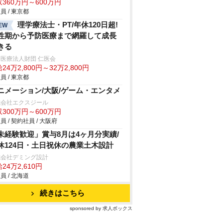
360万円～600万円
員 / 東京都
理学療法士・PT/年休120日超!
EW
性期から予防医療まで網羅して成長
きる
医療法人財団 仁医会
24万2,800円～32万2,800円
員 / 東京都
ニメーション/大阪/ゲーム・エンタメ
式会社エクスジール
300万円～600万円
員 / 契約社員 / 大阪府
未経験歓迎」賞与8月は4ヶ月分実績/
休124日・土日祝休の農業土木設計
式会社デミング設計
24万2,610円
員 / 北海道
続きはこちら
sponsored by 求人ボックス