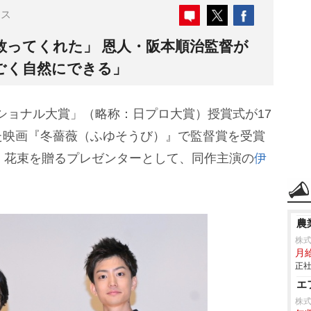
ース
救ってくれた」 恩人・阪本順治監督が
ごく自然にできる」
ショナル大賞」（略称：日プロ大賞）授賞式が17
た映画『冬薔薇（ふゆそうび）』で監督賞を受賞
。花束を贈るプレゼンターとして、同作主演の
伊
農
株
月
正社
エ
株