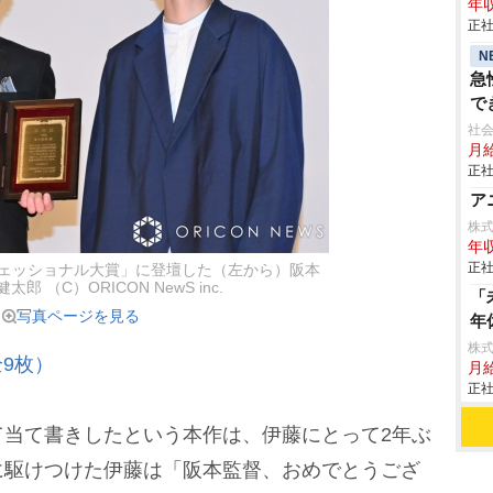
年収
正社
N
急
で
社会
月給
正社
ア
株
年収
正社
フェッショナル大賞」に登壇した（左から）阪本
郎 （C）ORICON NewS inc.
「
写真ページを見る
年
株
9枚）
月給
正社
当て書きしたという本作は、伊藤にとって2年ぶ
に駆けつけた伊藤は「阪本監督、おめでとうござ