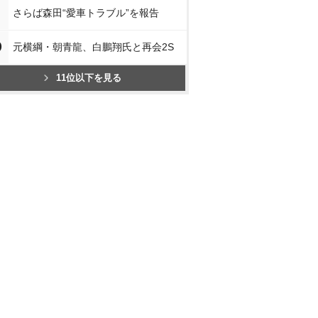
さらば森田“愛車トラブル”を報告
0
元横綱・朝青龍、白鵬翔氏と再会2S
11位以下を見る