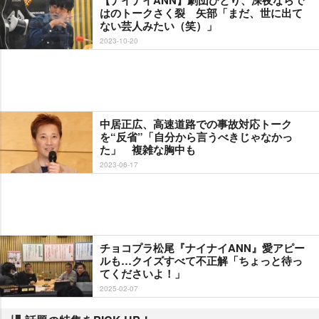
はのトークさく裂 矢部「まだ、世に出て
ない芸人みたい（笑）」
2023-10-20
中居正広、高速道路での事故対応トーク
を“反省”「自分から言うべきじゃなかっ
た」 複雑な胸中も
2023-06-17
チョコプラ松尾『ナイナイANN』愛アピー
ルも…クイズすべて不正解「ちょっと待っ
てくださいよ！」
2025-02-07