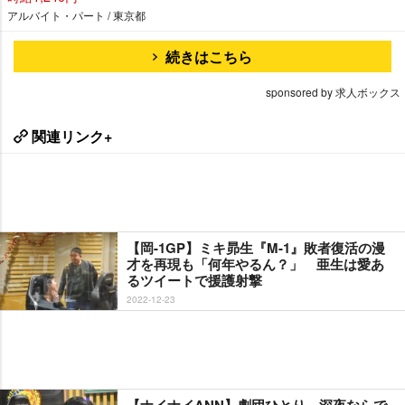
アルバイト・パート / 東京都
続きはこちら
sponsored by 求人ボックス
関連リンク+
【岡-1GP】ミキ昴生『M-1』敗者復活の漫
才を再現も「何年やるん？」 亜生は愛あ
るツイートで援護射撃
2022-12-23
【ナイナイANN】劇団ひとり、深夜ならで