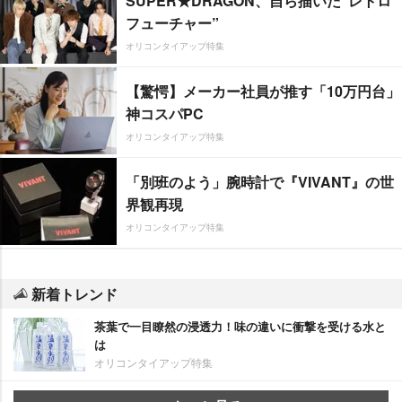
SUPER★DRAGON、自ら描いた”レトロ
フューチャー”
オリコンタイアップ特集
【驚愕】メーカー社員が推す「10万円台」
神コスパPC
オリコンタイアップ特集
「別班のよう」腕時計で『VIVANT』の世
界観再現
オリコンタイアップ特集
新着トレンド
茶葉で一目瞭然の浸透力！味の違いに衝撃を受ける水と
は
オリコンタイアップ特集