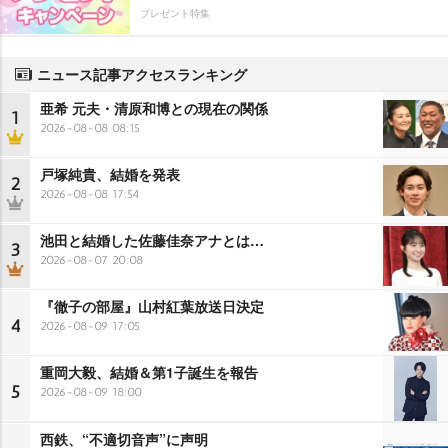
プレゼント特集
ニュース記事アクセスランキング
亜希 元夫・清原和博との現在の関係
1
2026-08-08 08:15
戸塚純貴、結婚を発表
2
2026-08-08 17:54
池田と結婚した佐藤佳奈アナとは…
3
2026-08-07 20:08
『徹子の部屋』山村紅葉放送日決定
4
2026-08-09 17:05
重岡大毅、結婚＆第1子誕生を報告
5
2026-08-09 18:00
西鉄、“不適切音声”に声明