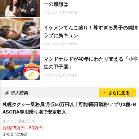
ーの感想は
オリコンタイアップ特集
イケメンてんこ盛り！尊すぎる男子の純情
ラブに胸キュン
オリコンタイアップ特集
マクドナルドが40年にわたり支える「小学
生の甲子園」
オリコンタイアップ特集
求人特集
さらに見る
札幌タクシー乗務員/月収50万円以上可能/隔日勤務/アプリ3種×R
ASORA専用乗り場で安定収入
まこと交通株式会社
月給25万円～50万円
正社員 / 北海道