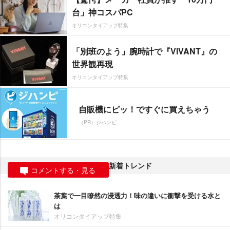
台」神コスパPC
オリコンタイアップ特集
「別班のよう」腕時計で『VIVANT』の
世界観再現
オリコンタイアップ特集
自販機にピッ！ですぐに買えちゃう
（PR）ジハンピ
新着トレンド
コメントする・見る
茶葉で一目瞭然の浸透力！味の違いに衝撃を受ける水と
は
オリコンタイアップ特集