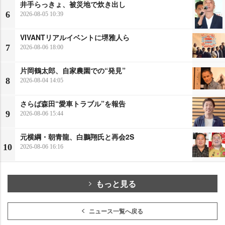
井手らっきょ、被災地で炊き出し
6
2026-08-05 10:39
VIVANTリアルイベントに堺雅人ら
7
2026-08-06 18:00
片岡鶴太郎、自家農園での“発見”
8
2026-08-04 14:05
さらば森田“愛車トラブル”を報告
9
2026-08-06 15:44
元横綱・朝青龍、白鵬翔氏と再会2S
10
2026-08-06 16:16
もっと見る
ニュース一覧へ戻る