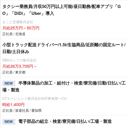
タクシー乗務員/月収50万円以上可能/昼日勤務/配車アプリ「G
O」「DiDi」「Uber」導入
まこと交通株式会社
月給25万円～50万円
正社員 / 北海道
小型トラック配送ドライバー/1.5t/生協商品/近距離の固定ルート/
日勤/土日休み
SBSゼンツウ株式会社
月給26万3,705円～
正社員 / 東京都
半導体製品の加工・組付け・検査/寮完備/日勤/日払い/工
NEW
場・製造
UTエージェント株式会社AGT東海第一CU
時給1,400円
正社員 / 派遣社員 / 愛知県
電子部品の組立・検査/寮完備/日払い/工場・製造
NEW