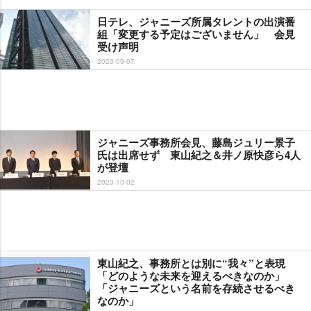
日テレ、ジャニーズ所属タレントの出演番
組「変更する予定はございません」 会見
受け声明
2023-09-07
ジャニーズ事務所会見、藤島ジュリー景子
氏は出席せず 東山紀之＆井ノ原快彦ら4人
が登壇
2023-10-02
東山紀之、事務所とは別に“我々”と表現
「どのような未来を迎えるべきなのか」
「ジャニーズという名前を存続させるべき
なのか」