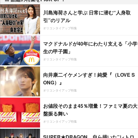
川島海荷さんと学ぶ 日常に潜む“人身取
引”のリアル
オリコンタイアップ特集
マクドナルドが40年にわたり支える「小学
生の甲子園」
オリコンタイアップ特集
向井康二イケメンすぎ！純愛『（LOVE S
ONG）』
オリコンタイアップ特集
お値段そのまま45％増量！ファミマ夏の大
盤振る舞い
オリコンタイアップ特集
SUPER★DRAGON、自ら描いた”レトロ