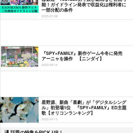
能！ガイドライン発表で収益化は権利者に
一部分配の条件
2025-07-28
『SPY×FAMILY』新作ゲーム今冬に発売
アーニャを操作 【ニンダイ】
2023-09-14
星野源、新曲「喜劇」が「デジタルシング
ル」初登場1位 『SPY×FAMILY』ED主題
歌【オリコンランキング】
2022-04-13
話題の特集をPICK UP！