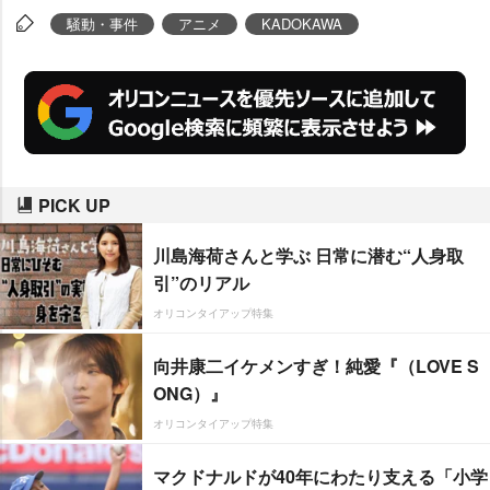
騒動・事件
アニメ
KADOKAWA
PICK UP
川島海荷さんと学ぶ 日常に潜む“人身取
引”のリアル
オリコンタイアップ特集
向井康二イケメンすぎ！純愛『（LOVE S
ONG）』
オリコンタイアップ特集
マクドナルドが40年にわたり支える「小学