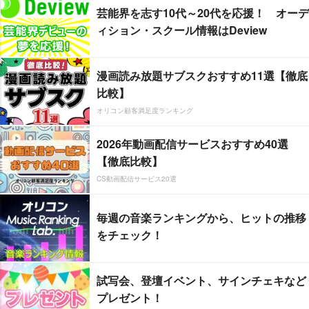
芸能界を志す10代～20代を応援！ オーデ
ィション・スクール情報はDeview
漫画読み放題サブスクおすすめ11選【徹底
比較】
オリコン顧客満足度ランキング
2026年動画配信サービスおすすめ40選
【徹底比較】
CS動画配信サービス20選
毎週の音楽ランキングから、ヒットの推移
をチェック！
試写会、登壇イベント、サインチェキなど
プレゼント！