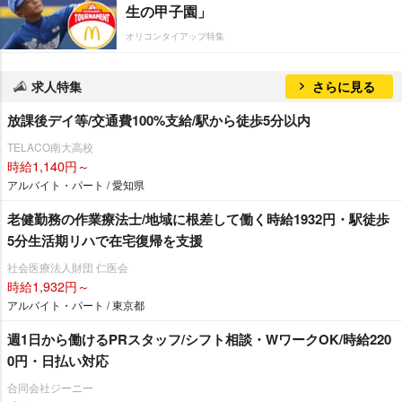
生の甲子園」
オリコンタイアップ特集
求人特集
さらに見る
放課後デイ等/交通費100%支給/駅から徒歩5分以内
TELACO南大高校
時給1,140円～
アルバイト・パート / 愛知県
老健勤務の作業療法士/地域に根差して働く時給1932円・駅徒歩
5分生活期リハで在宅復帰を支援
社会医療法人財団 仁医会
時給1,932円～
アルバイト・パート / 東京都
週1日から働けるPRスタッフ/シフト相談・WワークOK/時給220
0円・日払い対応
合同会社ジーニー