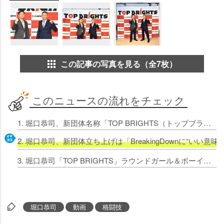
この記事の写真を見る（全7枚）
このニュースの流れをチェック
1. 堀口恭司、新団体名称「TOP BRIGHTS（トップブライツ）」発表 本物志向＆日本の武道の心を目指す
2. 堀口恭司、新団体立ち上げは「BreakingDownに“い
3. 堀口恭司「TOP BRIGHTS」ラウンドガール＆ボーイのオーディション開始 合格者のタレント活動も支援
堀口恭司
動画
格闘技