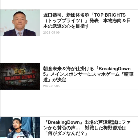
堀口恭司、新団体名称「TOP BRIGHTS
（トップブライツ）」発表 本物志向＆日
本の武道の心を目指す
2023-05-09
朝倉未来＆海が仕掛ける『BreakingDown
5』メインスポンサーにスマホゲーム『喧嘩
道』が決定
2022-07-05
『BreakingDown』出場の芦澤竜誠にファ
ンから賛否の声… 対戦した梅野源治は
「何がダメなんだ？」