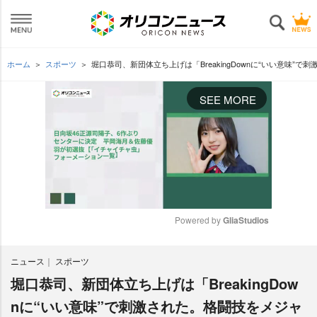
ホーム
スポーツ
堀口恭司、新団体立ち上げは「BreakingDownに“いい意味”
SEE MORE
Powered by 
GliaStudios
M
ニュース
スポーツ
u
t
堀口恭司、新団体立ち上げは「BreakingDow
e
nに“いい意味”で刺激された。格闘技をメジャ