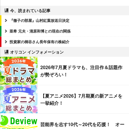
今、読まれている記事
『徹子の部屋』山村紅葉放送日決定
亜希 元夫・清原和博との現在の関係
投資家の桐谷さん長年保有の株紹介
オリコン インフォメーション
2026年7月夏ドラマも、注目作＆話題作
が勢ぞろい！
【夏アニメ2026】7月期夏の新アニメを
一挙紹介！
芸能界を志す10代～20代を応援！ オー