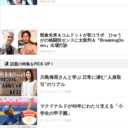
2026-03-09
朝倉未来＆コムドットが初コラボ ひゅう
がの格闘技センスに太鼓判＆『BreakingDo
wn』出場打診
2026-03-12
話題の特集をPICK UP！
川島海荷さんと学ぶ 日常に潜む“人身取
引”のリアル
オリコンタイアップ特集
マクドナルドが40年にわたり支える「小
学生の甲子園」
オリコンタイアップ特集