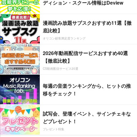
ディション・スクール情報はDeview
漫画読み放題サブスクおすすめ11選【徹
底比較】
オリコン顧客満足度ランキング
2026年動画配信サービスおすすめ40選
【徹底比較】
CS動画配信サービス20選
毎週の音楽ランキングから、ヒットの推
移をチェック！
試写会、登壇イベント、サインチェキな
どプレゼント！
プレゼント特集