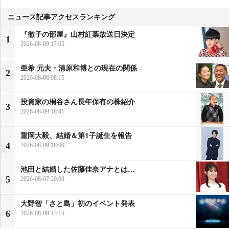
ニュース記事アクセスランキング
『徹子の部屋』山村紅葉放送日決定
1
2026-08-09 17:05
亜希 元夫・清原和博との現在の関係
2
2026-08-08 08:15
投資家の桐谷さん長年保有の株紹介
3
2026-08-09 18:41
重岡大毅、結婚＆第1子誕生を報告
4
2026-08-09 18:00
池田と結婚した佐藤佳奈アナとは…
5
2026-08-07 20:08
大野智「さと島」初のイベント発表
6
2026-08-09 13:15