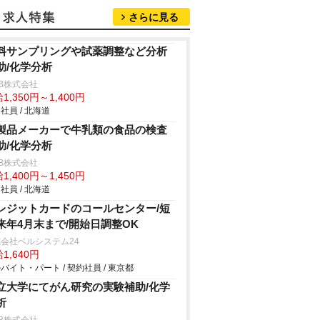
さらに見る
料サンプリングや試薬調整など分析
助/化学分析
B株式会社
1,350円～1,400円
社員 / 北海道
製品メーカーで牛乳類の食品の検査
助/化学分析
B株式会社
1,400円～1,450円
社員 / 北海道
レジットカードのコールセンター/短
来年4月末まで/開始日調整OK
会社ベルシステム24
1,640円
バイト・パート / 契約社員 / 東京都
立大学にてがん研究の実験補助/化学
析