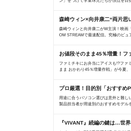
ン」をつけて学童球児たちが頂点を目
森崎ウィン×向井康二“両片思
森崎ウィンと向井康二がW主演！映画『（L
OM STREAMで最速配信。究極のピュ
お値段そのまま45％増量！フ
ファミチキにお弁当にアイスも!?ファ
まま おかわり45％増量作戦」が今夏
プロ厳選！目的別「おすすめP
用途に合うパソコン選びは意外と難し
製品担当者が用途別のおすすめモデル
『VIVANT』続編の鍵は…世