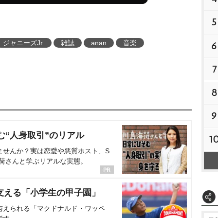
5
ジャニーズJr.
雑誌
anan
音楽
6
7
8
9
む“人身取引”のリアル
1
ませんか？実は恋愛や悪質ホスト、S
海荷さんと学ぶリアルな実態。
支える「小学生の甲子園」
与えられる「マクドナルド・ワッペ