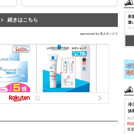
茶
続きはこちら
違
オ
sponsored by 求人ボックス
冷
休
株
時給
派遣