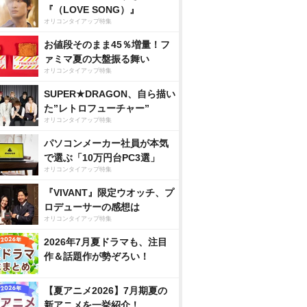
『（LOVE SONG）』
オリコンタイアップ特集
お値段そのまま45％増量！フ
ァミマ夏の大盤振る舞い
オリコンタイアップ特集
SUPER★DRAGON、自ら描い
た”レトロフューチャー”
オリコンタイアップ特集
パソコンメーカー社員が本気
で選ぶ「10万円台PC3選」
オリコンタイアップ特集
『VIVANT』限定ウオッチ、プ
ロデューサーの感想は
オリコンタイアップ特集
2026年7月夏ドラマも、注目
作＆話題作が勢ぞろい！
【夏アニメ2026】7月期夏の
新アニメを一挙紹介！