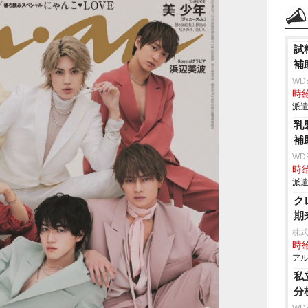
試
補
WD
時給
派遣
乳
補
WD
時給
派遣
ク
期
株式
時給
アル
私
分