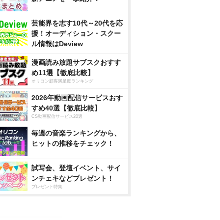
芸能界を志す10代～20代を応
援！オーディション・スクー
ル情報はDeview
漫画読み放題サブスクおすす
め11選【徹底比較】
オリコン顧客満足度ランキング
2026年動画配信サービスおす
すめ40選【徹底比較】
CS動画配信サービス20選
毎週の音楽ランキングから、
ヒットの推移をチェック！
試写会、登壇イベント、サイ
ンチェキなどプレゼント！
プレゼント特集