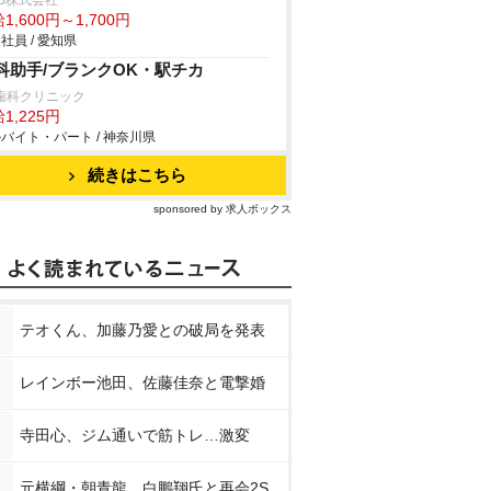
B株式会社
1,600円～1,700円
社員 / 愛知県
科助手/ブランクOK・駅チカ
s歯科クリニック
1,225円
バイト・パート / 神奈川県
続きはこちら
sponsored by 求人ボックス
テオくん、加藤乃愛との破局を発表
レインボー池田、佐藤佳奈と電撃婚
寺田心、ジム通いで筋トレ…激変
元横綱・朝青龍、白鵬翔氏と再会2S