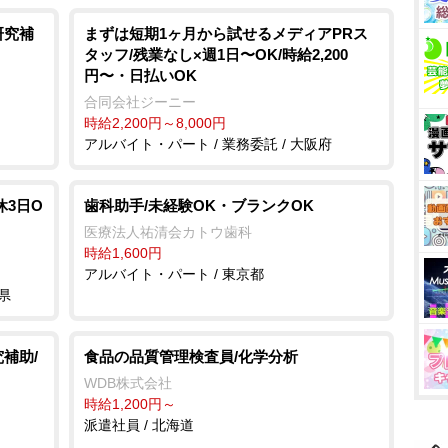
研究補
まずは短期1ヶ月から試せるメディアPRス
タッフ/残業なし×週1日〜OK/時給2,200
円〜・日払いOK
合同会社ジーニー
時給2,200円～8,000円
アルバイト・パート / 業務委託 / 大阪府
休3日O
歯科助手/未経験OK・ブランクOK
医療法人祐清会カトウ歯科
時給1,600円
アルバイト・パート / 東京都
県
補助/
食品の品質管理検査員/化学分析
WDB株式会社
時給1,200円～
派遣社員 / 北海道