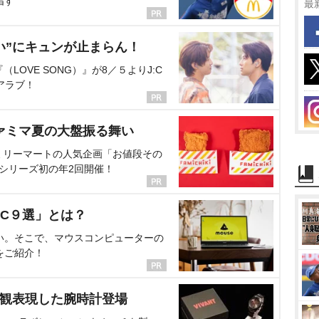
指す
最
い”にキュンが止まらん！
OVE SONG）』が8／５よりJ:C
アラブ！
ァミマ夏の大盤振る舞い
ミリーマートの人気企画「お値段その
、シリーズ初の年2回開催！
C９選」とは？
い。そこで、マウスコンピューターの
をご紹介！
界観表現した腕時計登場