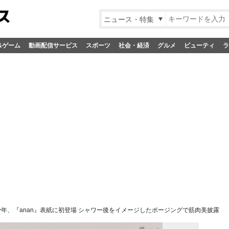
ニュース・特集
&ゲーム
動画配信サービス
スポーツ
社会・経済
グルメ
ビューティ
ラ
少年、『anan』表紙に初登場 シャワー後をイメージしたポージングで筋肉美披露