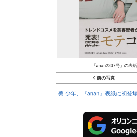
『anan2337号』の表
前の写真
美 少年、『anan』表紙に初