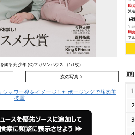
WD
時給
派遣
歯
Y’
時給
アル
紙を飾る美 少年 (C)マガジンハウス （1/1枚）
次の写真
1
登場 シャワー後をイメージしたポージングで筋肉美
披露
2
3
4