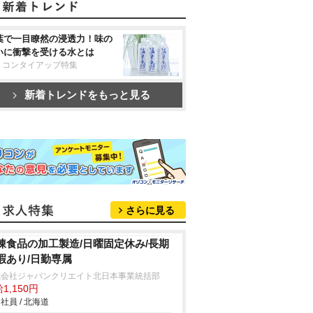
葉で一目瞭然の浸透力！味の
いに衝撃を受ける水とは
リコンタイアップ特集
新着トレンドをもっと見る
さらに見る
凍食品の加工製造/日曜固定休み/長期
暇あり/日勤専属
式会社ジャパンクリエイト北日本事業統括部
1,150円
社員 / 北海道