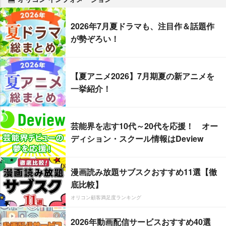
2026年7月夏ドラマも、注目作＆話題作
が勢ぞろい！
【夏アニメ2026】7月期夏の新アニメを
一挙紹介！
芸能界を志す10代～20代を応援！ オー
ディション・スクール情報はDeview
漫画読み放題サブスクおすすめ11選【徹
底比較】
オリコン顧客満足度ランキング
2026年動画配信サービスおすすめ40選