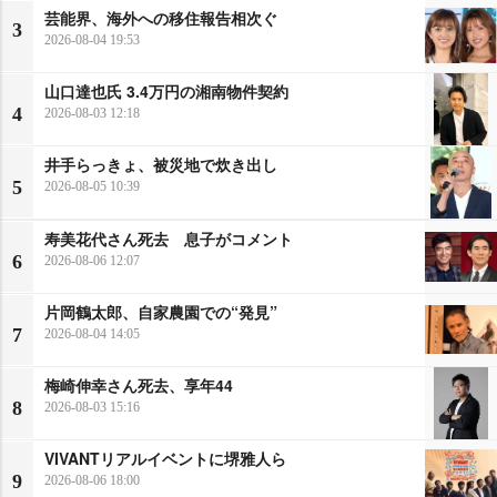
芸能界、海外への移住報告相次ぐ
3
2026-08-04 19:53
山口達也氏 3.4万円の湘南物件契約
4
2026-08-03 12:18
井手らっきょ、被災地で炊き出し
5
2026-08-05 10:39
寿美花代さん死去 息子がコメント
6
2026-08-06 12:07
片岡鶴太郎、自家農園での“発見”
7
2026-08-04 14:05
梅崎伸幸さん死去、享年44
8
2026-08-03 15:16
VIVANTリアルイベントに堺雅人ら
9
2026-08-06 18:00