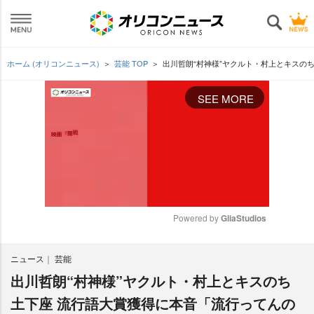
ホーム (オリコンニュース)
芸能 TOP
出川哲朗“村神様”ヤクルト・村上とキスの
SEE MORE
Powered by 
GliaStudios
M
ニュース
芸能
u
t
出川哲朗“村神様”ヤクルト・村上とキスのち
e
土下座 流行語大賞獲得に本音「流行ってんの