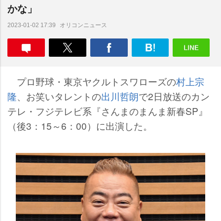
かな」
オリコンニュース
2023-01-02 17:39
プロ野球・東京ヤクルトスワローズの
村上宗
隆
、お笑いタレントの
出川哲朗
で2日放送のカン
テレ・フジテレビ系『さんまのまんま新春SP』
（後3：15～6：00）に出演した。