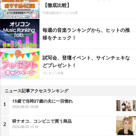
【徹底比較】
CS動画配信サービス20選
毎週の音楽ランキングから、ヒットの推
移をチェック！
試写会、登壇イベント、サインチェキな
どプレゼント！
プレゼント特集
ニュース記事アクセスランキング
15歳で当時27歳の夫に一目惚れ
1
2026-08-05 16:09
研ナオコ、コンビニで買う商品
2
2026-08-05 15:10