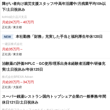
障がい者向け就労支援スタッフ/中高年活躍中/月残業平均10h以
下/土日祝休み
kotrio紹介品川支店
月給24万円～40万円
正社員 / 東京都
本社勤務「財務」充実した手当と福利厚生年休120日
NEW
一建設株式会社
月給35万円～
正社員 / 東京都
治験薬の評価/HPLC・GC使用/理系出身未経験者活躍中/研修充
実/土日祝休み/年休125日
株式会社BREXA Advan
月給20万円～34万円
正社員 / 大阪府
スーパー銭湯レストラン国内トップシェア企業の一般事務/年間
休日121日/土日祝休み
株式会社フラット・フィールド・オペレーションズ