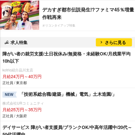
デカすぎ都市伝説発生!?ファミマ45％増量
作戦再来
オリコンタイアップ特集
求人特集
さらに見る
障がい者の就労支援/土日祝休み/無資格・未経験OK/月残業平均
10h以下
kotrio紹介品川支店
月給24万円～40万円
正社員 / 東京都
「技術系総合職/建築」機械」電気」土木造園/」
NEW
株式会社URコミュニティ
月給25万円～35万円
正社員 / 大阪府
デイサービス 障がい者支援員/ブランクOK/中高年活躍中/20代～
50代活躍中