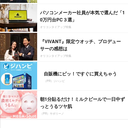
パソコンメーカー社員が本気で選んだ「1
0万円台PC３選」
オリコンタイアップ特集
『VIVANT』限定ウオッチ、プロデュー
サーの感想は
オリコンタイアップ特集
自販機にピッ！ですぐに買えちゃう
（PR）ジハンピ
朝1分貼るだけ！ミルクピールで一日中ず
っとうるツヤ肌
（PR）サボリーノ