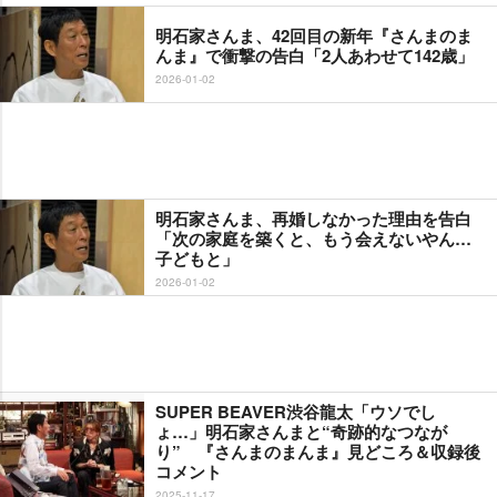
明石家さんま、42回目の新年『さんまのま
んま』で衝撃の告白「2人あわせて142歳」
2026-01-02
明石家さんま、再婚しなかった理由を告白
「次の家庭を築くと、もう会えないやん…
子どもと」
2026-01-02
SUPER BEAVER渋谷龍太「ウソでし
ょ…」明石家さんまと“奇跡的なつなが
り” 『さんまのまんま』見どころ＆収録後
コメント
2025-11-17