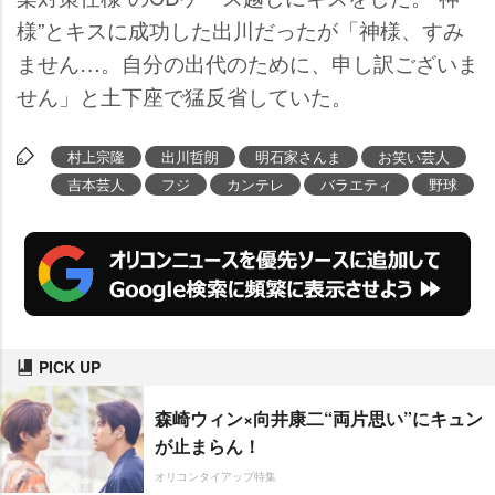
様”とキスに成功した出川だったが「神様、すみ
ません…。自分の出代のために、申し訳ございま
せん」と土下座で猛反省していた。
村上宗隆
出川哲朗
明石家さんま
お笑い芸人
吉本芸人
フジ
カンテレ
バラエティ
野球
PICK UP
森崎ウィン×向井康二“両片思い”にキュン
が止まらん！
オリコンタイアップ特集