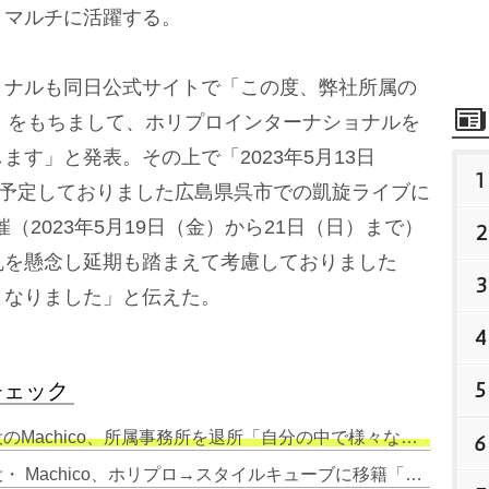
、マルチに活躍する。
ナルも同日公式サイトで「この度、弊社所属の
0日（水）をもちまして、ホリプロインターナショナルを
す」と発表。その上で「2023年5月13日
1
を予定しておりました広島県呉市での凱旋ライブに
（2023年5月19日（金）から21日（日）まで）
2
乱を懸念し延期も踏まえて考慮しておりました
3
となりました」と伝えた。
4
5
チェック
hico、所属事務所を退所「自分の中で様々な思いや夢が生まれました」
6
2. 『ウマ娘』トウカイテイオー役・ Machico、ホリプロ→スタイルキューブに移籍「新たな場所でまた1から頑張ります！」