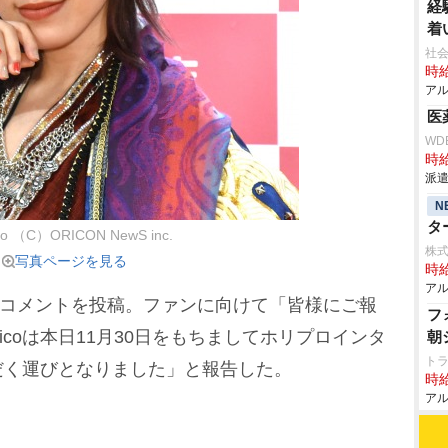
経
着
社会
時給
アル
医
WD
時給
派遣
N
タ
co （C）ORICON NewS inc.
株式
写真ページを見る
時給
アル
筆のコメントを投稿。ファンに向けて「皆様にご報
フ
icoは本日11月30日をもちましてホリプロインタ
朝
ト
だく運びとなりました」と報告した。
時給
アル