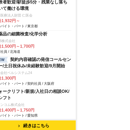
験者歓迎!駅徒歩5分・残業なし落ち
いて働ける環境
医療法人財団 仁医会
1,932円～
バイト・パート / 東京都
薬品の細菌検査/化学分析
B株式会社
1,500円～1,700円
社員 / 北海道
契約内容確認の発信コールセン
EW
ー/土日祝休み/未経験歓迎/9月開始
会社ベルシステム24
1,300円
バイト・パート / 契約社員 / 大阪府
ォークリフト/新規/入社日の相談OK/
シフト
ランコム株式会社
1,400円～1,750円
バイト・パート / 愛知県
続きはこちら