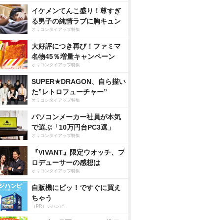
イケメンてんこ盛り！尊すぎ
る男子の純情ラブに胸キュン
オリコンタイアップ特集
大好評につき再び！ファミマ
名物45％増量キャンペーン
オリコンタイアップ特集
SUPER★DRAGON、自ら描い
た”レトロフューチャー”
オリコンタイアップ特集
パソコンメーカー社員が本気
で選ぶ「10万円台PC3選」
オリコンタイアップ特集
『VIVANT』限定ウオッチ、プ
ロデューサーの感想は
オリコンタイアップ特集
自販機にピッ！ですぐに買え
ちゃう
（PR）ジハンピ