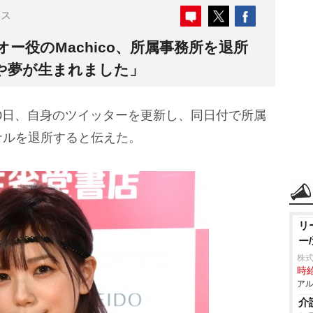
ース
ー役のMachico、所属事務所を退所
や夢が生まれました」
30日、自身のツイッターを更新し、同日付で所属
ナルを退所すると伝えた。
リ
ー
株式
時給
アル
介