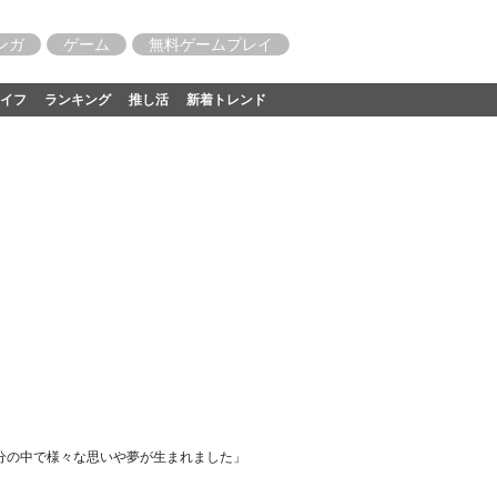
ンガ
ゲーム
無料ゲームプレイ
イフ
ランキング
推し活
新着トレンド
自分の中で様々な思いや夢が生まれました」