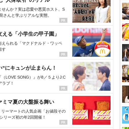
ませんか？実は恋愛や悪質ホスト、S
海荷さんと学ぶリアルな実態。
支える「小学生の甲子園」
与えられる「マクドナルド・ワッペ
指す
い”にキュンが止まらん！
OVE SONG）』が8／５よりJ:C
アラブ！
ァミマ夏の大盤振る舞い
ミリーマートの人気企画「お値段その
、シリーズ初の年2回開催！