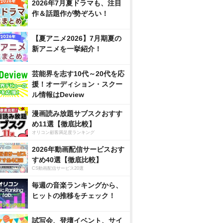
2026年7月夏ドラマも、注目
作＆話題作が勢ぞろい！
【夏アニメ2026】7月期夏の
新アニメを一挙紹介！
芸能界を志す10代～20代を応
援！オーディション・スクー
ル情報はDeview
漫画読み放題サブスクおすす
め11選【徹底比較】
オリコン顧客満足度ランキング
2026年動画配信サービスおす
すめ40選【徹底比較】
CS動画配信サービス20選
毎週の音楽ランキングから、
ヒットの推移をチェック！
試写会、登壇イベント、サイ