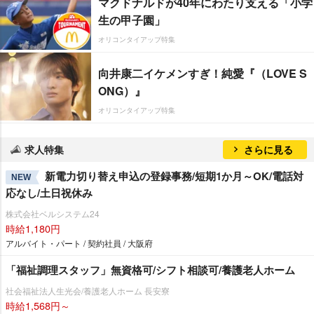
マクドナルドが40年にわたり支える「小学
生の甲子園」
オリコンタイアップ特集
向井康二イケメンすぎ！純愛『（LOVE S
ONG）』
オリコンタイアップ特集
求人特集
さらに見る
新電力切り替え申込の登録事務/短期1か月～OK/電話対
NEW
応なし/土日祝休み
株式会社ベルシステム24
時給1,180円
アルバイト・パート / 契約社員 / 大阪府
「福祉調理スタッフ」無資格可/シフト相談可/養護老人ホーム
社会福祉法人生光会/養護老人ホーム 長安寮
時給1,568円～