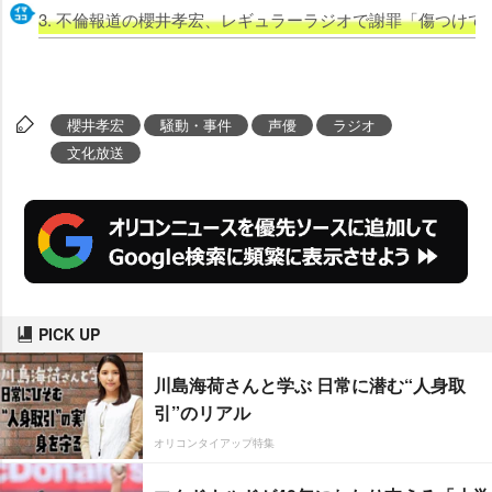
3. 不倫報道の櫻井孝宏、レギュラーラジオで謝罪「傷つけ
櫻井孝宏
騒動・事件
声優
ラジオ
文化放送
PICK UP
川島海荷さんと学ぶ 日常に潜む“人身取
引”のリアル
オリコンタイアップ特集