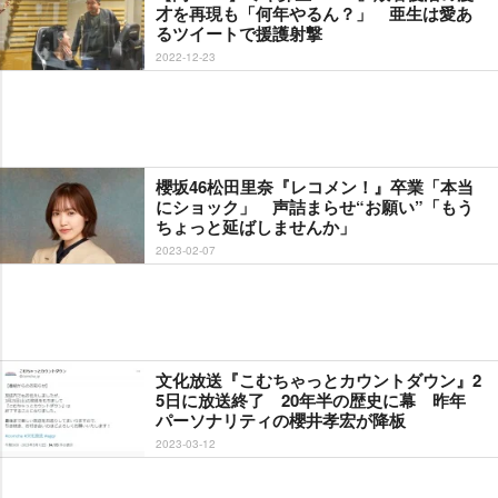
才を再現も「何年やるん？」 亜生は愛あ
るツイートで援護射撃
2022-12-23
櫻坂46松田里奈『レコメン！』卒業「本当
にショック」 声詰まらせ“お願い”「もう
ちょっと延ばしませんか」
2023-02-07
文化放送『こむちゃっとカウントダウン』2
5日に放送終了 20年半の歴史に幕 昨年
パーソナリティの櫻井孝宏が降板
2023-03-12