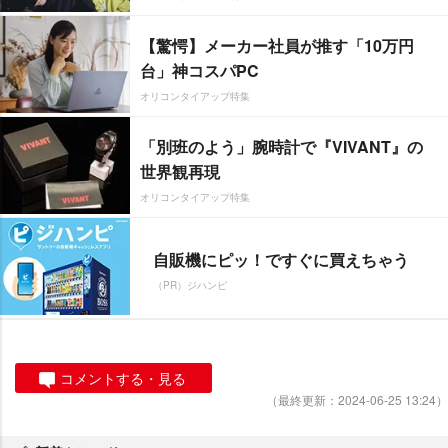
【驚愕】メーカー社員が推す「10万円
台」神コスパPC
オリコンタイアップ特集
「別班のよう」腕時計で『VIVANT』の
世界観再現
オリコンタイアップ特集
自販機にピッ！ですぐに買えちゃう
（PR）ジハンピ
コメントする・見る
（最終更新：2024-06-25 13:24）