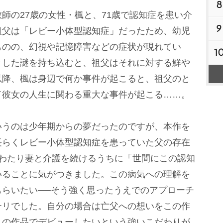
8
の27歳の女性・楓と、71歳で認知症を患い介
9
祖父は「レビー小体型認知症」だったため、幼児
ものの、幻視や記憶障害などの症状が現れてい
1
とした謎を持ち込むと、祖父はそれに対する鮮
以降、楓は身辺で何か事件が起こると、祖父のと
て彼女の人生に関わる重大な事件が起こる……。
うのは少年期からの夢だったのですが、本作を
長らくレビー小体型認知症を患っていた父の存在
にわたり妻と介護を続けるうちに「世間にこの認知
いることに気がつきました。この病気への理解を
らいたい──そう強く思ったうえでのアプローチ
テリでした。自分の場合は亡父への想いをこの作
この作品でデビューしたいという強いこだわりが