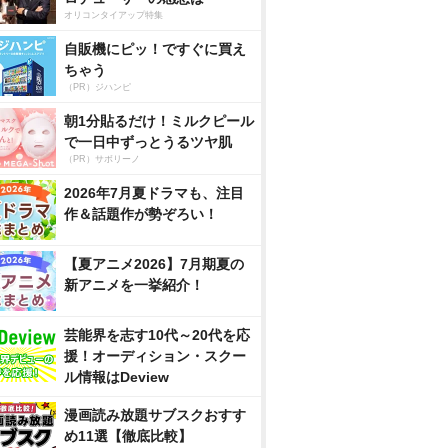
オリコンタイアップ特集
自販機にピッ！ですぐに買え
ちゃう
（PR）ジハンピ
朝1分貼るだけ！ミルクピール
で一日中ずっとうるツヤ肌
（PR）サボリーノ
2026年7月夏ドラマも、注目
作＆話題作が勢ぞろい！
【夏アニメ2026】7月期夏の
新アニメを一挙紹介！
芸能界を志す10代～20代を応
援！オーディション・スクー
ル情報はDeview
漫画読み放題サブスクおすす
め11選【徹底比較】