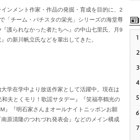
インメント作家・作品の発掘・育成を目的に、2
まで「チーム・バチスタの栄光」シリーズの海堂尊
や『護られなかった者たちへ』の中山七里氏、月9
1
状』の新川帆立氏などを輩出してきた。
2
3
4
大学在学中より放送作家として活躍中。現在は
5
光和夫とくモリ！歌謡サタデー』『笑福亭鶴光の
COM』『明石家さんまオールナイトニッポンお願
6
『南原清隆のつれづれ発表会』などのメイン構成
7