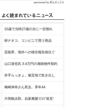
sponsored by 求人ボックス
15歳で当時27歳の夫に一目惚れ
研ナオコ、コンビニで買う商品
芸能界、海外への移住報告相次ぐ
山口達也氏 3.4万円の湘南物件契約
井手らっきょ、被災地で炊き出し
梅崎伸幸さん死去、享年44
片岡鶴太郎、自家農園での“発見”