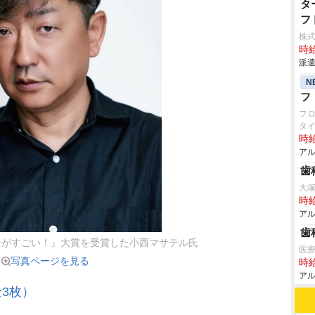
タ
フ
株
時給
派遣
N
フ
フ
タ
時給
アル
歯
大
時給
アル
歯
ーがすごい！』大賞を受賞した小西マサテル氏
医
写真ページを見る
時給
アル
3枚）