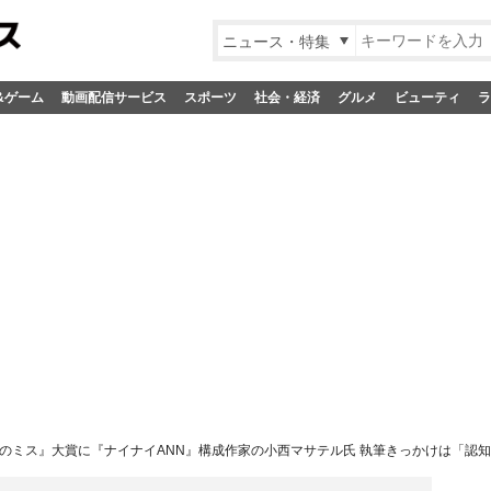
ニュース・特集
&ゲーム
動画配信サービス
スポーツ
社会・経済
グルメ
ビューティ
ラ
のミス』大賞に『ナイナイANN』構成作家の小西マサテル氏 執筆きっかけは「認