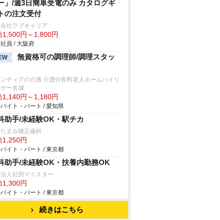
ー」/週3日簡単受電のみ カタログギ
トの注文受付
式会社ラブキャリア
1,500円～1,800円
社員 / 大阪府
無資格可の調理師/調理スタッ
EW
ロンティアの介護 介護付有料老人ホームハイリ
イヤー名城
1,140円～1,180円
バイト・パート / 愛知県
科助手/未経験OK・駅チカ
塚たまみ矯正歯科
1,250円
バイト・パート / 東京都
科助手/未経験OK・扶養内勤務OK
療法人社団マイスター
1,300円
バイト・パート / 東京都
続きはこちら