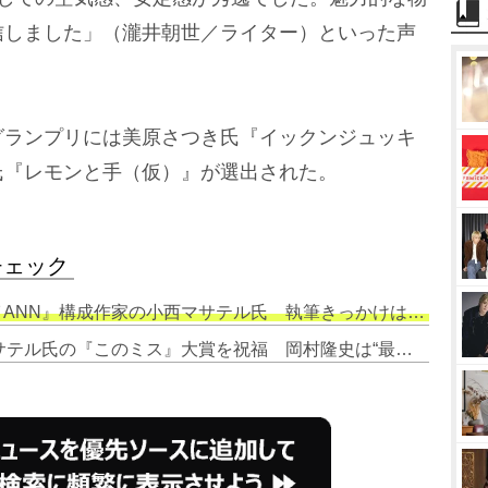
信しました」（瀧井朝世／ライター）といった声
ランプリには美原さつき氏『イックンジュッキ
氏『レモンと手（仮）』が選出された。
チェック
N』構成作家の小西マサテル氏 執筆きっかけは「認知症の父の存在」
2. ナイナイ、ANN作家・小西マサテル氏の『このミス』大賞を祝福 岡村隆史は“最初の編集者”だった