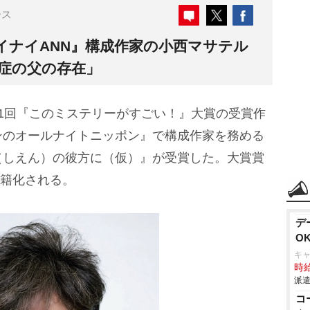
ース
イナイANN』構成作家の小西マサテル
知症の父の存在」
1回『このミステリーがすごい！』大賞の受賞作
ンのオールナイトニッポン』で構成作家を務める
（しえん）の彼方に（仮）』が受賞した。大賞賞
書籍化される。
デ
O
キ
時給
派遣
コ