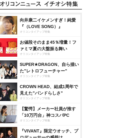
向井康二イケメンすぎ！純愛
『（LOVE SONG）』
オリコンタイアップ特集
お値段そのまま45％増量！フ
ァミマ夏の大盤振る舞い
オリコンタイアップ特集
SUPER★DRAGON、自ら描い
た”レトロフューチャー”
オリコンタイアップ特集
CROWN HEAD、結成1周年で
見えた”バンドらしさ”
オリコンタイアップ特集
【驚愕】メーカー社員が推す
「10万円台」神コスパPC
オリコンタイアップ特集
『VIVANT』限定ウオッチ、プ
ロデューサーの感想は