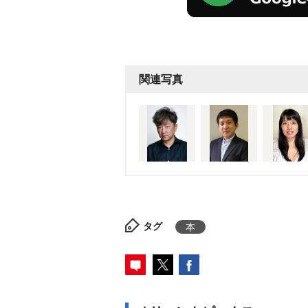
関連写真
タグ
本