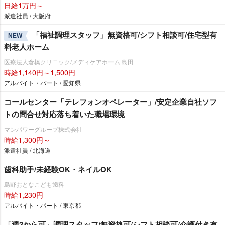
日給1万円～
派遣社員 / 大阪府
「福祉調理スタッフ」無資格可/シフト相談可/住宅型有
NEW
料老人ホーム
医療法人倉橋クリニック/メディケアホーム 島田
時給1,140円～1,500円
アルバイト・パート / 愛知県
コールセンター「テレフォンオペレーター」/安定企業自社ソフ
トの問合せ対応落ち着いた職場環境
マンパワーグループ株式会社
時給1,300円～
派遣社員 / 北海道
歯科助手/未経験OK・ネイルOK
島野おとなこども歯科
時給1,230円
アルバイト・パート / 東京都
「週3から可」調理スタッフ/無資格可/シフト相談可/介護付き有