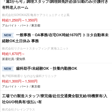
「週2から可」調理スタッフ/調理師免許必須/日勤のみ/介護付き
有料老人ホーム
株式会社SOYOKAZE/亀有ケアコミュニティそよ風
時給1,250円～1,350円
アルバイト・パート / 東京都
一般事務・OA事務/在宅OK時給1670円 トヨタ自動車未
NEW
経験OK土日休み 事務
株式会社リクルートスタッフィング 東海ユニット
時給1,670円～
派遣社員 / 愛知県
歯科助手/未経験OK・扶養内勤務OK
NEW
亀戸昭和橋通り なのはな歯科クリニック
時給1,300円～1,500円
アルバイト・パート / 東京都
工場での製造スタッフ/寮完備/赴任交通費全額支給/待機寮有/入
社QUO特典有/仮払い有
株式会社クレインプラス