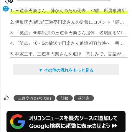
1. 三遊亭円楽さん、肺がんのため死去 72歳 所属事務所
2. 伊集院光“師匠”三遊亭円楽さんの訃報にコメント「頭の中で整理ができず」【コメント全文】
3. 『笑点』45年出演の三遊亭円楽さん追悼 名場面をVTRで放映
4. 『笑点』10・2の放送で円楽さん追悼VTR放映へ 番組P復帰願うも「叶わず本当に残念です」
5. 林家三平、三遊亭円楽さんを追悼「悲しみで、言葉が見つかりません」 『笑点』大喜利で共演
▼ その他の流れをもっと見る
三遊亭円楽(六代目)
訃報
落語家