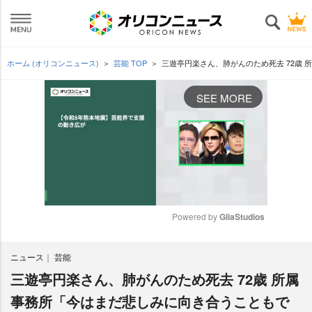
ホーム (オリコンニュース)
芸能 TOP
三遊亭円楽さん、肺がんのため死去 72歳
SEE MORE
Powered by 
GliaStudios
M
ニュース
芸能
u
t
三遊亭円楽さん、肺がんのため死去 72歳 所属
e
事務所「今はまだ悲しみに向き合うこともで