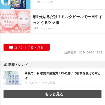
（PR）ジハンピ
朝1分貼るだけ！ミルクピールで一日中ず
っとうるツヤ肌
（PR）サボリーノ
コメントする・見る
（最終更新：2024-06-25 13:23）
新着トレンド
茶葉で一目瞭然の浸透力！味の違いに衝撃を受ける水と
は
オリコンタイアップ特集
もっと見る