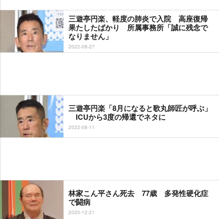
三遊亭円楽、軽度の肺炎で入院 高座復帰
果たしたばかり 所属事務所「誠に残念で
なりません」
2022-08-27
三遊亭円楽「8月になると歌丸師匠が呼ぶ」
ICUから3度の帰還でネタに
2022-08-11
林家こん平さん死去 77歳 多発性硬化症
で闘病
2020-12-21